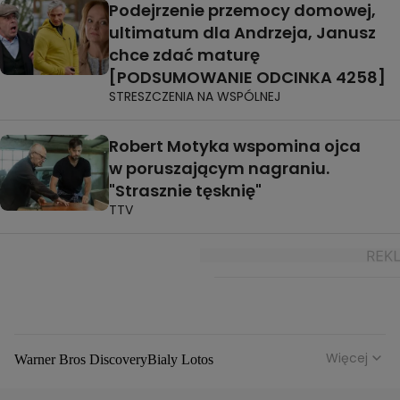
Podejrzenie przemocy domowej,
ultimatum dla Andrzeja, Janusz
chce zdać maturę
[PODSUMOWANIE ODCINKA 4258]
STRESZCZENIA NA WSPÓLNEJ
Robert Motyka wspomina ojca
w poruszającym nagraniu.
"Strasznie tęsknię"
TTV
Więcej
Warner Bros Discovery
Bialy Lotos
Niebezpieczne Dzielnice