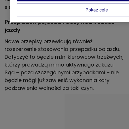
się od 10 tys. zł.
Pokaż cele
Przepadek pojazdu i dożywotni zakaz
jazdy
Nowe przepisy przewidują również
rozszerzenie stosowania przepadku pojazdu.
Dotyczyć to będzie m.in. kierowców trzeźwych,
którzy prowadzą mimo aktywnego zakazu.
Sąd – poza szczególnymi przypadkami – nie
będzie mógł już zawiesić wykonania kary
pozbawienia wolności za taki czyn.