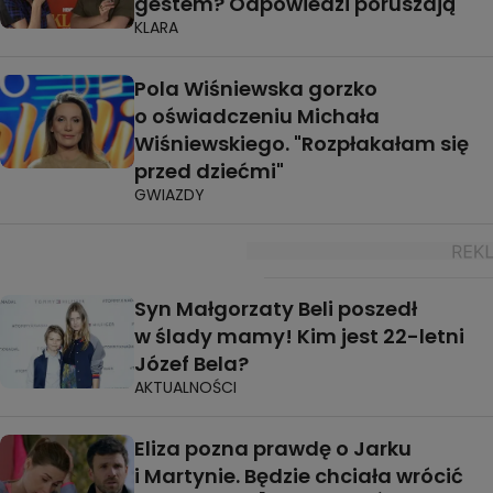
gestem? Odpowiedzi poruszają
KLARA
Pola Wiśniewska gorzko
o oświadczeniu Michała
Wiśniewskiego. "Rozpłakałam się
przed dziećmi"
GWIAZDY
Syn Małgorzaty Beli poszedł
w ślady mamy! Kim jest 22-letni
Józef Bela?
AKTUALNOŚCI
Eliza pozna prawdę o Jarku
i Martynie. Będzie chciała wrócić