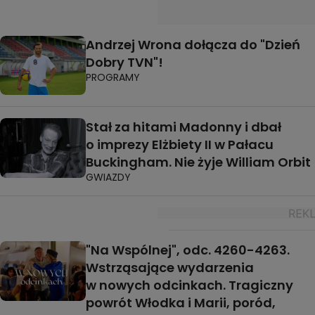
Andrzej Wrona dołącza do "Dzień
Dobry TVN"!
PROGRAMY
Stał za hitami Madonny i dbał
o imprezy Elżbiety II w Pałacu
Buckingham. Nie żyje William Orbit
GWIAZDY
"Na Wspólnej", odc. 4260-4263.
Wstrząsające wydarzenia
w nowych odcinkach. Tragiczny
powrót Włodka i Marii, poród,