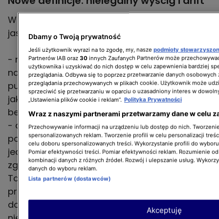
Nowe definicje: nielegalny wyścig i drift
W projekcie po raz pierwszy pojawiają się
jasne definicje takich wykroczeń jak:
Dbamy o Twoją prywatność
Jeśli użytkownik wyrazi na to zgodę, my, nasze
podmioty stowarzyszo
- nielegalny wyścig – czyli rywalizacja co
Partnerów IAB oraz
30
innych Zaufanych Partnerów może przechowywać
użytkownika i uzyskiwać do nich dostęp w celu zapewnienia bardziej 
najmniej dwóch kierowców na drodze
przeglądania. Odbywa się to poprzez przetwarzanie danych osobowych
przeglądania przechowywanych w plikach cookie. Użytkownik może udzi
publicznej z zamiarem pokonania odcinka w
sprzeciwić się przetwarzaniu w oparciu o uzasadniony interes w dowoln
jak najkrótszym czasie, z naruszeniem zasad
„Ustawienia plików cookie i reklam”.
Polityka Prywatności
bezpieczeństwa;
Wraz z naszymi partnerami przetwarzamy dane w celu z
- drift – świadome wprowadzenie auta w
Przechowywanie informacji na urządzeniu lub dostęp do nich. Tworzenie 
spersonalizowanych reklam. Tworzenie profili w celu personalizacji treśc
poślizg lub utrata przyczepności choćby
celu doboru spersonalizowanych treści. Wykorzystanie profili do wybor
jednego koła podczas publicznego
Pomiar efektywności treści. Pomiar efektywności reklam. Rozumienie odb
kombinacji danych z różnych źródeł. Rozwój i ulepszanie usług. Wykorz
zgromadzenia, bez zgody organizatora.
danych do wyboru reklam.
Takie czyny będą traktowane jako
Lista partnerów (dostawców)
przestępstwo, zagrożone karą od 3 miesięcy
do 5 lat więzienia. Grzywny za udział w
Akceptuję
nielegalnych zgromadzeniach mają zaczynać