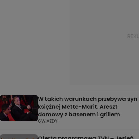
W takich warunkach przebywa syn
księżnej Mette-Marit. Areszt
domowy z basenem i grillem
GWIAZDY
Oferta programowa TVN – Jesień