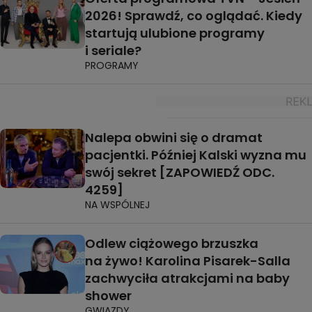
2026! Sprawdź, co oglądać. Kiedy
startują ulubione programy
i seriale?
PROGRAMY
Nalepa obwini się o dramat
pacjentki. Później Kalski wyzna mu
swój sekret [ZAPOWIEDŹ ODC.
4259]
NA WSPÓLNEJ
Odlew ciążowego brzuszka
na żywo! Karolina Pisarek-Salla
zachwyciła atrakcjami na baby
shower
GWIAZDY