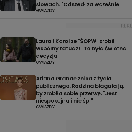
słowach. "Odszedł za wcześnie"
GWIAZDY
Laura i Karol ze "ŚOPW" zrobili
wspólny tatuaż! "To była świetna
decyzja"
GWIAZDY
Ariana Grande znika z życia
publicznego. Rodzina błagała ją,
by zrobiła sobie przerwę. "Jest
niespokojna i nie śpi"
GWIAZDY