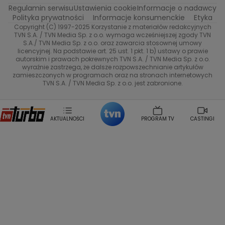
Regulamin serwisu
Ustawienia cookie
Informacje o nadawcy
Anna Samusionek
Przepisy
Przemyslaw Cypryanski
TVN7
Polityka prywatności
Informacje konsumenckie
Etyka
Damian Michalowski
Ewa Piekut
Copyright (C) 1997-2025 Korzystanie z materiałów redakcyjnych
TVN Style
Magdalena Gwozdz
Kuchenne Rewolucje
TVN S.A. / TVN Media Sp. z o.o. wymaga wcześniejszej zgody TVN
S.A./ TVN Media Sp. z o.o. oraz zawarcia stosownej umowy
Tadeusz Huk
Lucyna Malec
Ewa Gawryluk
licencyjnej. Na podstawie art. 25 ust. 1 pkt. 1 b) ustawy o prawie
Co za tydzień
Marta Jankowska
Bartosz Skrobisz
autorskim i prawach pokrewnych TVN S.A. / TVN Media Sp. z o.o.
wyraźnie zastrzega, że dalsze rozpowszechnianie artykułów
Malwina Wedzikowska
Krzysztof Skorzynski
TTV
zamieszczonych w programach oraz na stronach internetowych
Helena Englert
Aleksander Zniszczol
TVN S.A. / TVN Media Sp. z o.o. jest zabronione.
Dorota Szelagowska
Karolina Sobotka
Sonia Mietielica
Maciej Kuciel
Weekendowa Metamorfoza
Leszek Lichota
AKTUALNOŚCI
PROGRAM TV
CASTINGI
Kasia Wajda
Agata Kulesza
Boguslawa Bibi Brzezinska
Gwiazdy Muzyki
Maciej Stuhr
Klaudia El Dursi
Marta Wierzbicka
Izabella Krzan
Michal Pirog