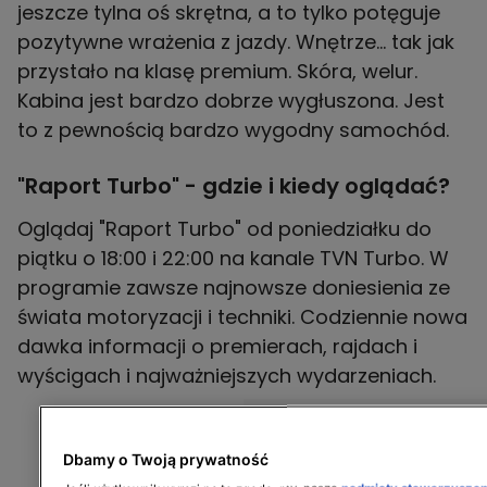
jeszcze tylna oś skrętna, a to tylko potęguje
pozytywne wrażenia z jazdy. Wnętrze… tak jak
przystało na klasę premium. Skóra, welur.
Kabina jest bardzo dobrze wygłuszona. Jest
to z pewnością bardzo wygodny samochód.
"Raport Turbo" - gdzie i kiedy oglądać?
Oglądaj "Raport Turbo" od poniedziałku do
piątku o 18:00 i 22:00 na kanale TVN Turbo. W
programie zawsze najnowsze doniesienia ze
świata motoryzacji i techniki. Codziennie nowa
dawka informacji o premierach, rajdach i
wyścigach i najważniejszych wydarzeniach.
Dbamy o Twoją prywatność