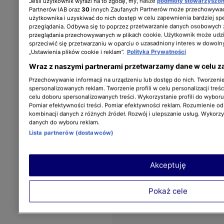
Jeśli użytkownik wyrazi na to zgodę, my, nasze
podmioty stowarzyszo
Partnerów IAB oraz
30
innych Zaufanych Partnerów może przechowywać
użytkownika i uzyskiwać do nich dostęp w celu zapewnienia bardziej 
przeglądania. Odbywa się to poprzez przetwarzanie danych osobowych
przeglądania przechowywanych w plikach cookie. Użytkownik może udzi
sprzeciwić się przetwarzaniu w oparciu o uzasadniony interes w dowoln
„Ustawienia plików cookie i reklam”.
Polityka Prywatności
Wraz z naszymi partnerami przetwarzamy dane w celu z
Przechowywanie informacji na urządzeniu lub dostęp do nich. Tworzenie 
spersonalizowanych reklam. Tworzenie profili w celu personalizacji treśc
celu doboru spersonalizowanych treści. Wykorzystanie profili do wybor
Pomiar efektywności treści. Pomiar efektywności reklam. Rozumienie odb
kombinacji danych z różnych źródeł. Rozwój i ulepszanie usług. Wykorz
danych do wyboru reklam.
Lista partnerów (dostawców)
Akceptuję
Pokaż cele