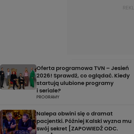
Oferta programowa TVN – Jesień
2026! Sprawdź, co oglądać. Kiedy
startują ulubione programy
i seriale?
PROGRAMY
Nalepa obwini się o dramat
pacjentki. Później Kalski wyzna mu
swój sekret [ZAPOWIEDŹ ODC.