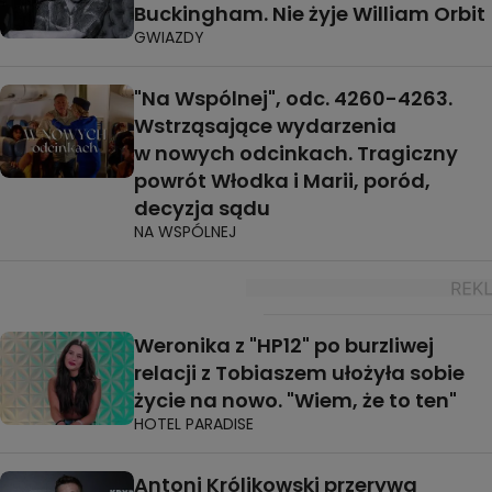
Buckingham. Nie żyje William Orbit
GWIAZDY
"Na Wspólnej", odc. 4260-4263.
Wstrząsające wydarzenia
w nowych odcinkach. Tragiczny
powrót Włodka i Marii, poród,
decyzja sądu
NA WSPÓLNEJ
Weronika z "HP12" po burzliwej
relacji z Tobiaszem ułożyła sobie
życie na nowo. "Wiem, że to ten"
HOTEL PARADISE
Antoni Królikowski przerywa