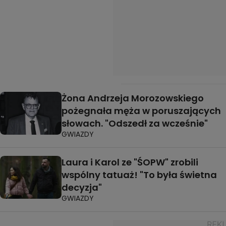
Żona Andrzeja Morozowskiego
pożegnała męża w poruszających
słowach. "Odszedł za wcześnie"
GWIAZDY
Laura i Karol ze "ŚOPW" zrobili
wspólny tatuaż! "To była świetna
decyzja"
GWIAZDY