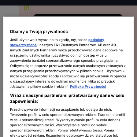
Oglądaj w
Dbamy o Twoją prywatność
03:45
15 min
Jeśli użytkownik wyrazi na to zgodę, my, nasze
podmioty
stowarzyszone
i naszych
161
Zaufanych Partnerów IAB oraz
30
Uwaga! (odc. 8059)
innych Zaufanych Partnerów może przechowywać dane osobowe na
urządzeniu użytkownika i uzyskiwać do nich dostęp w celu
zapewnienia bardziej spersonalizowanego sposobu przeglądania.
Odbywa się to poprzez przetwarzanie danych osobowych zebranych z
danych przeglądania przechowywanych w plikach cookie. Użytkownik
Oglądaj w
może udzielić/wycofać zgodę i sprzeciwić się przetwarzaniu w oparciu
o uzasadniony interes w dowolnym momencie, klikając przycisk
„Ustawienia plików cookie i reklam”.
Polityka Prywatności
04:00
100 min
Wraz z naszymi partnerami przetwarzamy dane w celu
Wallander 2 (odc. 6, s. 2)
zapewnienia:
Przechowywanie informacji na urządzeniu lub dostęp do nich.
Tworzenie profili w celu spersonalizowanych reklam. Tworzenie profili
w celu personalizacji treści. Wykorzystywanie profili w celu doboru
Oglądaj w
spersonalizowanych treści. Wykorzystanie profili do wyboru
spersonalizowanych reklam. Pomiar efektywności treści. Pomiar
efektywności reklam. Rozumienie odbiorców dzięki statystyce lub