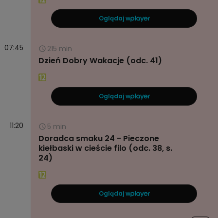
Oglądaj w
07:45
215 min
Dzień Dobry Wakacje (odc. 41)
Oglądaj w
11:20
5 min
Doradca smaku 24 - Pieczone
kiełbaski w cieście filo (odc. 38, s.
24)
Oglądaj w