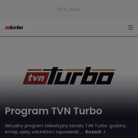
Program TVN Turbo
Aktualny
program
telewizyjny
kanał
u
TVN
Turbo:
godziny
emisji,
opisy
odcinkó
w
i
zapowiedzi
Rozwiń