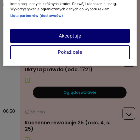
kombinacji danych z różnych źródeł. Rozwój i ulepszanie usług.
05:40
15 min
Wykorzystywanie ograniczonych danych do wyboru reklam.
Uwaga! (odc. 8059)
Lista partnerów (dostawców)
Akceptuję
Oglądaj w
Pokaż cele
05:55
55 min
Ukryta prawda (odc. 1721)
Oglądaj w
06:50
55 min
Kuchenne rewolucje 25 (odc. 4, s.
25)