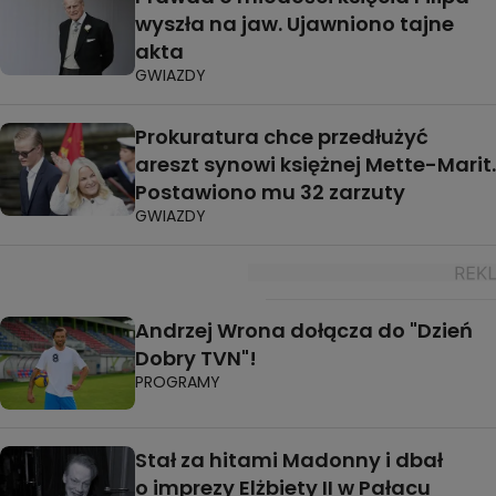
wyszła na jaw. Ujawniono tajne
akta
GWIAZDY
Prokuratura chce przedłużyć
areszt synowi księżnej Mette-Marit.
Postawiono mu 32 zarzuty
GWIAZDY
Andrzej Wrona dołącza do "Dzień
Dobry TVN"!
PROGRAMY
Stał za hitami Madonny i dbał
o imprezy Elżbiety II w Pałacu