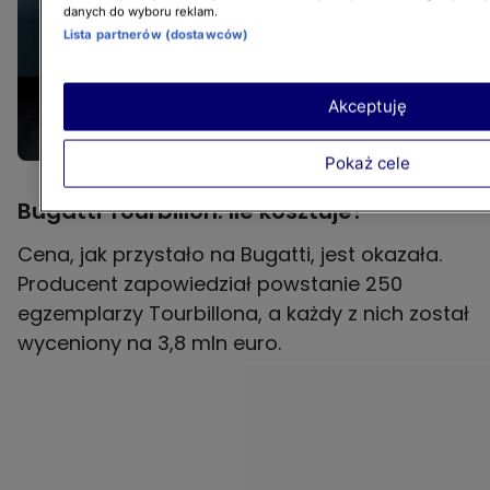
danych do wyboru reklam.
Lista partnerów (dostawców)
+12
Akceptuję
zobacz galerię
Pokaż cele
Bugatti Tourbillon. Ile kosztuje?
Cena, jak przystało na Bugatti, jest okazała.
Producent zapowiedział powstanie 250
egzemplarzy Tourbillona, a każdy z nich został
wyceniony na 3,8 mln euro.