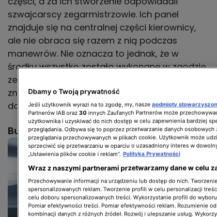
części, a za ich stworzenie odpowiadali
szwajcarscy zegarmistrzowie. Ich panel
znajduje się na centralnej części kierownicy,
ale nie obraca się razem z nią podczas
manewrów. Nie oznacza to jednak, że w
środku wszystko zostało wykonane w zgodzie
ze „starą szkołą”. W środkowej części konsoli
znalazło się bowiem miejsce dla wysuwanego,
Dbamy o Twoją prywatność
dotykowego ekranu.
Jeśli użytkownik wyrazi na to zgodę, my, nasze
podmioty stowarzyszo
Partnerów IAB oraz
30
innych Zaufanych Partnerów może przechowywać
użytkownika i uzyskiwać do nich dostęp w celu zapewnienia bardziej 
Bugatti Tourbillon
przeglądania. Odbywa się to poprzez przetwarzanie danych osobowych
przeglądania przechowywanych w plikach cookie. Użytkownik może udzi
sprzeciwić się przetwarzaniu w oparciu o uzasadniony interes w dowoln
„Ustawienia plików cookie i reklam”.
Polityka Prywatności
Wraz z naszymi partnerami przetwarzamy dane w celu z
Przechowywanie informacji na urządzeniu lub dostęp do nich. Tworzenie 
spersonalizowanych reklam. Tworzenie profili w celu personalizacji treśc
celu doboru spersonalizowanych treści. Wykorzystanie profili do wybor
Pomiar efektywności treści. Pomiar efektywności reklam. Rozumienie odb
kombinacji danych z różnych źródeł. Rozwój i ulepszanie usług. Wykorz