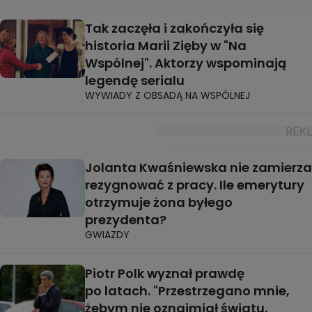
Tak zaczęła i zakończyła się
historia Marii Zięby w "Na
Wspólnej". Aktorzy wspominają
legendę serialu
WYWIADY Z OBSADĄ NA WSPÓLNEJ
Jolanta Kwaśniewska nie zamierza
rezygnować z pracy. Ile emerytury
otrzymuje żona byłego
prezydenta?
GWIAZDY
Piotr Polk wyznał prawdę
po latach. "Przestrzegano mnie,
żebym nie oznajmiał światu,