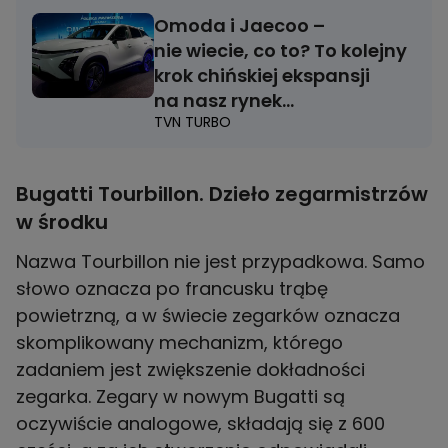
Omoda i Jaecoo –
nie wiecie, co to? To kolejny
krok chińskiej ekspansji
na nasz rynek
TVN TURBO
samochodowy
Bugatti Tourbillon. Dzieło zegarmistrzów
w środku
Nazwa Tourbillon nie jest przypadkowa. Samo
słowo oznacza po francusku trąbę
powietrzną, a w świecie zegarków oznacza
skomplikowany mechanizm, którego
zadaniem jest zwiększenie dokładności
zegarka. Zegary w nowym Bugatti są
oczywiście analogowe, składają się z 600