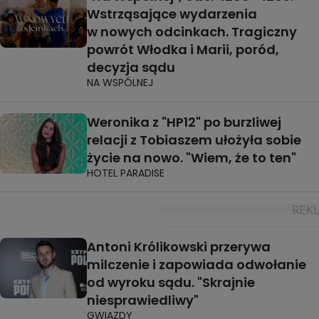
Wstrząsające wydarzenia
w nowych odcinkach. Tragiczny
powrót Włodka i Marii, poród,
decyzja sądu
NA WSPÓLNEJ
Weronika z "HP12" po burzliwej
relacji z Tobiaszem ułożyła sobie
życie na nowo. "Wiem, że to ten"
HOTEL PARADISE
Antoni Królikowski przerywa
milczenie i zapowiada odwołanie
od wyroku sądu. "Skrajnie
niesprawiedliwy"
GWIAZDY