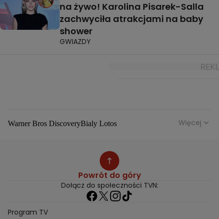
na żywo! Karolina Pisarek-Salla
zachwyciła atrakcjami na baby
shower
GWIAZDY
Więcej
Warner Bros Discovery
Bialy Lotos
Niebezpieczne Dzielnice
Malgorzata Rozenek Majdan
Duda Kontra Szafranski
Agnieszka Bobek
Anna Senkara
Lady Love
Jezdzic Obserwowac
Powrót do góry
Josephine Kwasniewska
Playerpl
Przemek Szafranski
Dołącz do społeczności TVN:
Aneta Glam
Dariusz Zdrojkowski
Julia Tychoniewicz
Sami Swoi Poczatek
Mowie Wam
Program TV
Sandra Hajduk Popinska
Kamila Urzedowska