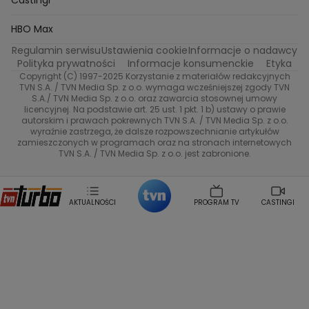
Castingi
Kacper Jeneralski
Marta Mandaryna Wisniewska
Na Wspolnej
Twoja Stara
Radoslaw Majdan
Życie na kredycie
Program TV
Dzień Dobry TVN
HBO Max
Katarzyna Rozmyslowicz
Monika Olejnik
Regulamin serwisu
Ustawienia cookie
Informacje o nadawcy
Anna Samusionek
Przepisy
Przemyslaw Cypryanski
TVN7
Polityka prywatności
Informacje konsumenckie
Etyka
Damian Michalowski
Ewa Piekut
Copyright (C) 1997-2025 Korzystanie z materiałów redakcyjnych
TVN Style
Magdalena Gwozdz
Kuchenne Rewolucje
TVN S.A. / TVN Media Sp. z o.o. wymaga wcześniejszej zgody TVN
S.A./ TVN Media Sp. z o.o. oraz zawarcia stosownej umowy
Tadeusz Huk
Lucyna Malec
Ewa Gawryluk
licencyjnej. Na podstawie art. 25 ust. 1 pkt. 1 b) ustawy o prawie
Co za tydzień
Marta Jankowska
Bartosz Skrobisz
autorskim i prawach pokrewnych TVN S.A. / TVN Media Sp. z o.o.
wyraźnie zastrzega, że dalsze rozpowszechnianie artykułów
Malwina Wedzikowska
Krzysztof Skorzynski
TTV
zamieszczonych w programach oraz na stronach internetowych
Helena Englert
Aleksander Zniszczol
TVN S.A. / TVN Media Sp. z o.o. jest zabronione.
Dorota Szelagowska
Karolina Sobotka
Sonia Mietielica
Maciej Kuciel
Weekendowa Metamorfoza
Leszek Lichota
AKTUALNOŚCI
PROGRAM TV
CASTINGI
Kasia Wajda
Agata Kulesza
Boguslawa Bibi Brzezinska
Gwiazdy Muzyki
Maciej Stuhr
Klaudia El Dursi
Marta Wierzbicka
Izabella Krzan
Michal Pirog