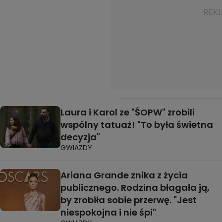
Laura i Karol ze "ŚOPW" zrobili
wspólny tatuaż! "To była świetna
decyzja"
GWIAZDY
Ariana Grande znika z życia
publicznego. Rodzina błagała ją,
by zrobiła sobie przerwę. "Jest
niespokojna i nie śpi"