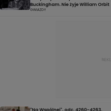
Buckingham. Nie żyje William Orbit
GWIAZDY
"Na Wspólnej", odc. 4260-4263.