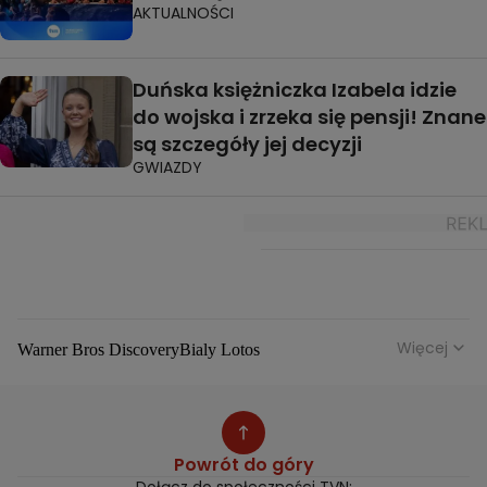
AKTUALNOŚCI
Duńska księżniczka Izabela idzie
do wojska i zrzeka się pensji! Znane
są szczegóły jej decyzji
GWIAZDY
Więcej
Warner Bros Discovery
Bialy Lotos
Niebezpieczne Dzielnice
Malgorzata Rozenek Majdan
Duda Kontra Szafranski
Agnieszka Bobek
Anna Senkara
Lady Love
Jezdzic Obserwowac
Powrót do góry
Josephine Kwasniewska
Playerpl
Przemek Szafranski