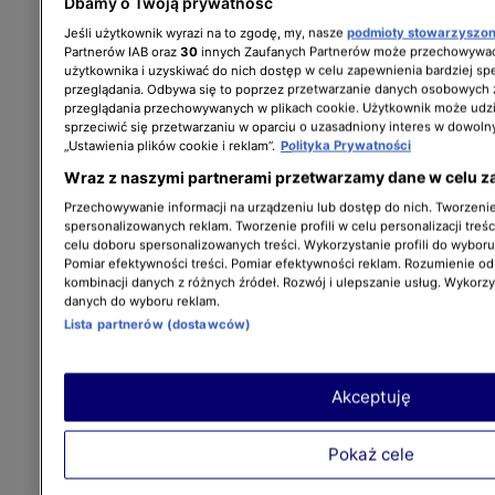
Dbamy o Twoją prywatność
Jeśli użytkownik wyrazi na to zgodę, my, nasze
podmioty stowarzyszo
Partnerów IAB oraz
30
innych Zaufanych Partnerów może przechowywać
użytkownika i uzyskiwać do nich dostęp w celu zapewnienia bardziej 
przeglądania. Odbywa się to poprzez przetwarzanie danych osobowych
przeglądania przechowywanych w plikach cookie. Użytkownik może udzi
sprzeciwić się przetwarzaniu w oparciu o uzasadniony interes w dowoln
„Ustawienia plików cookie i reklam”.
Polityka Prywatności
Wraz z naszymi partnerami przetwarzamy dane w celu z
Przechowywanie informacji na urządzeniu lub dostęp do nich. Tworzenie 
spersonalizowanych reklam. Tworzenie profili w celu personalizacji treśc
celu doboru spersonalizowanych treści. Wykorzystanie profili do wybor
Pomiar efektywności treści. Pomiar efektywności reklam. Rozumienie odb
kombinacji danych z różnych źródeł. Rozwój i ulepszanie usług. Wykorz
danych do wyboru reklam.
Lista partnerów (dostawców)
Akceptuję
Pokaż cele