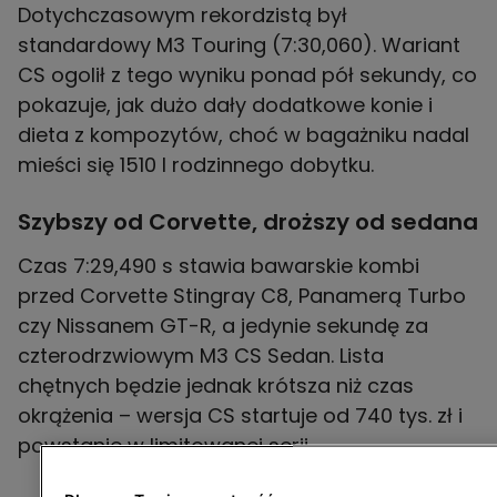
Dotychczasowym rekordzistą był
standardowy M3 Touring (7:30,060). Wariant
CS ogolił z tego wyniku ponad pół sekundy, co
pokazuje, jak dużo dały dodatkowe konie i
dieta z kompozytów, choć w bagażniku nadal
Szybszy od Corvette, droższy od sedana
Czas 7:29,490 s stawia bawarskie kombi
przed Corvette Stingray C8, Panamerą Turbo
czy Nissanem GT-R, a jedynie sekundę za
czterodrzwiowym M3 CS Sedan. Lista
chętnych będzie jednak krótsza niż czas
okrążenia – wersja CS startuje od 740 tys. zł i