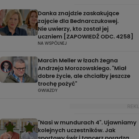
Danka znajdzie zaskakujące
zajęcie dla Bednarczukowej.
Nie uwierzy, kto został jej
uczniem [ZAPOWIEDŹ ODC. 4258]
NA WSPÓLNEJ
Marcin Meller w łzach żegna
Andrzeja Morozowskiego. "Miał
dobre życie, ale chciałby jeszcze
trochę pożyć"
GWIAZDY
"Nasi w mundurach 4". Ujawniamy
kolejnych uczestników. Jak
sportowy świr i tancerz poradzą