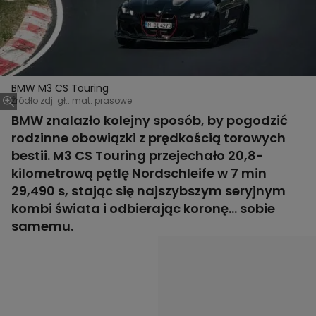
BMW M3 CS Touring
Źródło zdj. gł.: mat. prasowe
BMW znalazło kolejny sposób, by pogodzić
rodzinne obowiązki z prędkością torowych
bestii. M3 CS Touring przejechało 20,8-
kilometrową pętlę Nordschleife w 7 min
29,490 s, stając się najszybszym seryjnym
kombi świata i odbierając koronę… sobie
samemu.