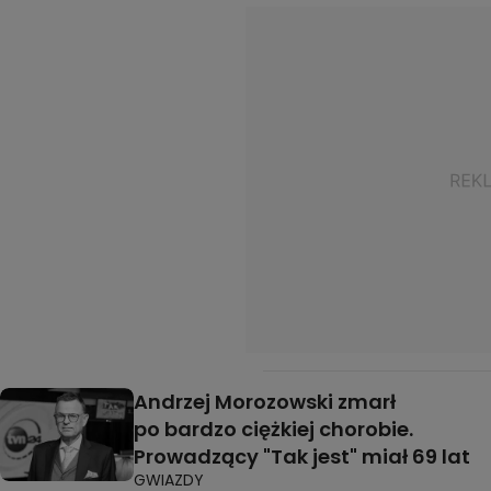
Andrzej Morozowski zmarł
po bardzo ciężkiej chorobie.
Prowadzący "Tak jest" miał 69 lat
GWIAZDY