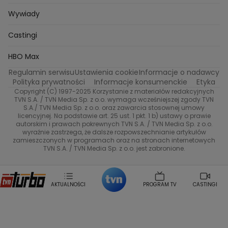
Kuba Nowaczkiewicz
Iza Kuna
Piotr Koprowski
Gogglebox. Przed telewizorem
Castingi
Wideo
Eurosport
Ewa Galica
Wywiady
Tvn7
Marta Malikowska
Kinga Jasik
Oskar Netkowski
Natalia Natsu Karczmarczyk
99 gra o wszystko
Nasze Programy
TVN
Castingi
Kacper Jeneralski
Marta Mandaryna Wisniewska
Na Wspolnej
Twoja Stara
Radoslaw Majdan
Życie na kredycie
Program TV
Dzień Dobry TVN
HBO Max
Katarzyna Rozmyslowicz
Monika Olejnik
Regulamin serwisu
Ustawienia cookie
Informacje o nadawcy
Anna Samusionek
Przepisy
Przemyslaw Cypryanski
TVN7
Polityka prywatności
Informacje konsumenckie
Etyka
Damian Michalowski
Ewa Piekut
Copyright (C) 1997-2025 Korzystanie z materiałów redakcyjnych
TVN Style
Magdalena Gwozdz
Kuchenne Rewolucje
TVN S.A. / TVN Media Sp. z o.o. wymaga wcześniejszej zgody TVN
S.A./ TVN Media Sp. z o.o. oraz zawarcia stosownej umowy
Tadeusz Huk
Lucyna Malec
Ewa Gawryluk
licencyjnej. Na podstawie art. 25 ust. 1 pkt. 1 b) ustawy o prawie
Co za tydzień
Marta Jankowska
Bartosz Skrobisz
autorskim i prawach pokrewnych TVN S.A. / TVN Media Sp. z o.o.
wyraźnie zastrzega, że dalsze rozpowszechnianie artykułów
Malwina Wedzikowska
Krzysztof Skorzynski
TTV
zamieszczonych w programach oraz na stronach internetowych
Helena Englert
Aleksander Zniszczol
TVN S.A. / TVN Media Sp. z o.o. jest zabronione.
Dorota Szelagowska
Karolina Sobotka
Sonia Mietielica
Maciej Kuciel
Weekendowa Metamorfoza
Leszek Lichota
AKTUALNOŚCI
PROGRAM TV
CASTINGI
Kasia Wajda
Agata Kulesza
Boguslawa Bibi Brzezinska
Gwiazdy Muzyki
Maciej Stuhr
Klaudia El Dursi
Marta Wierzbicka