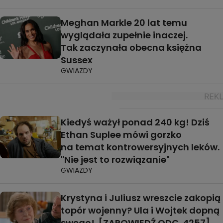
Meghan Markle 20 lat temu
wyglądała zupełnie inaczej.
Tak zaczynała obecna księżna
Sussex
GWIAZDY
Kiedyś ważył ponad 240 kg! Dziś
Ethan Suplee mówi gorzko
na temat kontrowersyjnych leków.
"Nie jest to rozwiązanie"
GWIAZDY
Krystyna i Juliusz wreszcie zakopią
topór wojenny? Ula i Wojtek dopną
swego! [ZAPOWIEDŹ ODC. 4257]