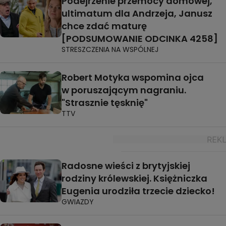
Podejrzenie przemocy domowej,
ultimatum dla Andrzeja, Janusz
chce zdać maturę
[PODSUMOWANIE ODCINKA 4258]
STRESZCZENIA NA WSPÓLNEJ
Robert Motyka wspomina ojca
w poruszającym nagraniu.
"Strasznie tęsknię"
TTV
Radosne wieści z brytyjskiej
rodziny królewskiej. Księżniczka
Eugenia urodziła trzecie dziecko!
GWIAZDY