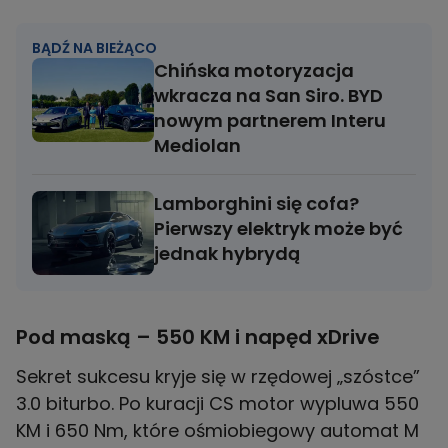
BĄDŹ NA BIEŻĄCO
Chińska motoryzacja
wkracza na San Siro. BYD
nowym partnerem Interu
Mediolan
Lamborghini się cofa?
Pierwszy elektryk może być
jednak hybrydą
Pod maską – 550 KM i napęd xDrive
Sekret sukcesu kryje się w rzędowej „szóstce”
3.0 biturbo. Po kuracji CS motor wypluwa 550
KM i 650 Nm, które ośmiobiegowy automat M