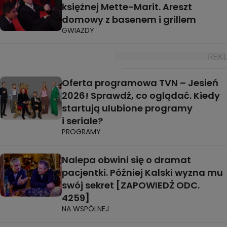
księżnej Mette-Marit. Areszt
domowy z basenem i grillem
GWIAZDY
Oferta programowa TVN – Jesień
2026! Sprawdź, co oglądać. Kiedy
startują ulubione programy
i seriale?
PROGRAMY
Nalepa obwini się o dramat
pacjentki. Później Kalski wyzna mu
swój sekret [ZAPOWIEDŹ ODC.
4259]
NA WSPÓLNEJ