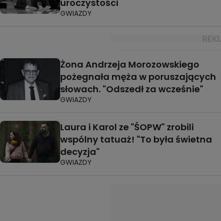
uroczystości
GWIAZDY
Żona Andrzeja Morozowskiego
pożegnała męża w poruszających
słowach. "Odszedł za wcześnie"
GWIAZDY
Laura i Karol ze "ŚOPW" zrobili
wspólny tatuaż! "To była świetna
decyzja"
GWIAZDY