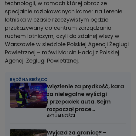
technologii, w ramach której obraz ze
specjalnie rozlokowanych kamer na terenie
lotniska w czasie rzeczywistym będzie
przekazywany do centrum zarządzania
ruchem lotniczym, czyli do zdalnej wieży w
Warszawie w siedzibie Polskiej Agencji Żeglugi
Powietrznej – mówi Marcin Hadaj z Polskiej
Agencji Żeglugi Powietrznej.
BĄDŹ NA BIEŻĄCO
Więzienie za prędkość, kara
za nielegalne wyścigi
i przepadek auta. Sejm
rozpoczął prace
AKTUALNOŚCI
nad zaostrzeniem
przepisów drogowych
Wyjazd za granicę? –