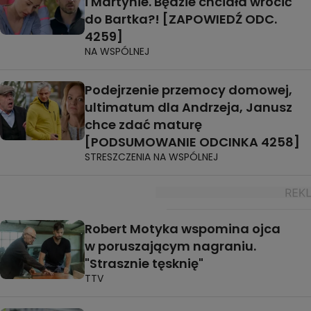
i Martynie. Będzie chciała wrócić
do Bartka?! [ZAPOWIEDŹ ODC.
4259]
NA WSPÓLNEJ
Podejrzenie przemocy domowej,
ultimatum dla Andrzeja, Janusz
chce zdać maturę
[PODSUMOWANIE ODCINKA 4258]
STRESZCZENIA NA WSPÓLNEJ
Robert Motyka wspomina ojca
w poruszającym nagraniu.
"Strasznie tęsknię"
TTV