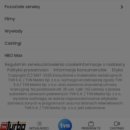
Bartlomiej Kotschedoff
Jakub Stachowiak
Azja Express
Back to school
Aktualności
Aktualności
Pozostałe serwisy
Bartosz Laskowski
Pawel Olejnik
Marta Dobosz
MasterChef
Zuzanna Kaszuba
Ada Szczepaniak
Zakup w ciemno
Nasze Programy
Castingi
TVN24
Filmy
Kuba Nowaczkiewicz
Iza Kuna
Piotr Koprowski
Gogglebox. Przed telewizorem
Castingi
Wideo
Eurosport
Ewa Galica
Wywiady
Tvn7
Marta Malikowska
Kinga Jasik
Oskar Netkowski
Natalia Natsu Karczmarczyk
99 gra o wszystko
Nasze Programy
TVN
Castingi
Kacper Jeneralski
Marta Mandaryna Wisniewska
Na Wspolnej
Twoja Stara
Radoslaw Majdan
Życie na kredycie
Program TV
Dzień Dobry TVN
HBO Max
Katarzyna Rozmyslowicz
Monika Olejnik
Regulamin serwisu
Ustawienia cookie
Informacje o nadawcy
Anna Samusionek
Przepisy
Przemyslaw Cypryanski
TVN7
Polityka prywatności
Informacje konsumenckie
Etyka
Damian Michalowski
Ewa Piekut
Copyright (C) 1997-2025 Korzystanie z materiałów redakcyjnych
TVN Style
Magdalena Gwozdz
Kuchenne Rewolucje
TVN S.A. / TVN Media Sp. z o.o. wymaga wcześniejszej zgody TVN
S.A./ TVN Media Sp. z o.o. oraz zawarcia stosownej umowy
Tadeusz Huk
Lucyna Malec
Ewa Gawryluk
licencyjnej. Na podstawie art. 25 ust. 1 pkt. 1 b) ustawy o prawie
Co za tydzień
Marta Jankowska
Bartosz Skrobisz
autorskim i prawach pokrewnych TVN S.A. / TVN Media Sp. z o.o.
wyraźnie zastrzega, że dalsze rozpowszechnianie artykułów
Malwina Wedzikowska
Krzysztof Skorzynski
TTV
zamieszczonych w programach oraz na stronach internetowych
Helena Englert
Aleksander Zniszczol
TVN S.A. / TVN Media Sp. z o.o. jest zabronione.
Dorota Szelagowska
Karolina Sobotka
Sonia Mietielica
Maciej Kuciel
Weekendowa Metamorfoza
Leszek Lichota
AKTUALNOŚCI
PROGRAM TV
CASTINGI