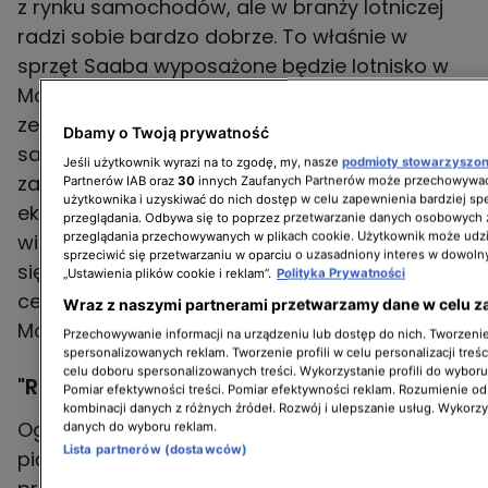
z rynku samochodów, ale w branży lotniczej
radzi sobie bardzo dobrze. To właśnie w
sprzęt Saaba wyposażone będzie lotnisko w
Modlinie. - Te kamery są tak wysokiej jakości
ze kontroler ruchu może zobaczyć muchę na
Dbamy o Twoją prywatność
samolocie czy też różnego rodzaju
Jeśli użytkownik wyrazi na to zgodę, my, nasze
podmioty stowarzyszo
zanieczyszczenia na pasie startowym. – mówi
Partnerów IAB oraz
30
innych Zaufanych Partnerów może przechowywać
użytkownika i uzyskiwać do nich dostęp w celu zapewnienia bardziej 
ekspert lotniczy Janusz Janiszewski. Zdalna
przeglądania. Odbywa się to poprzez przetwarzanie danych osobowych
przeglądania przechowywanych w plikach cookie. Użytkownik może udzi
wieża może obsługiwać lotniska znajdujące
sprzeciwić się przetwarzaniu w oparciu o uzasadniony interes w dowoln
się setki, a nawet tysiące kilometrów od
„Ustawienia plików cookie i reklam”.
Polityka Prywatności
centrali. Nowy system ma ruszyć na lotnisku w
Wraz z naszymi partnerami przetwarzamy dane w celu z
Modlinie na początku 2027 roku.
Przechowywanie informacji na urządzeniu lub dostęp do nich. Tworzenie 
spersonalizowanych reklam. Tworzenie profili w celu personalizacji treśc
celu doboru spersonalizowanych treści. Wykorzystanie profili do wybor
"Raport Turbo" - gdzie i kiedy oglądać?
Pomiar efektywności treści. Pomiar efektywności reklam. Rozumienie odb
kombinacji danych z różnych źródeł. Rozwój i ulepszanie usług. Wykorz
Oglądaj "Raport Turbo" od poniedziałku do
danych do wyboru reklam.
Lista partnerów (dostawców)
piątku o 18:00 i 22:00 na kanale TVN Turbo. W