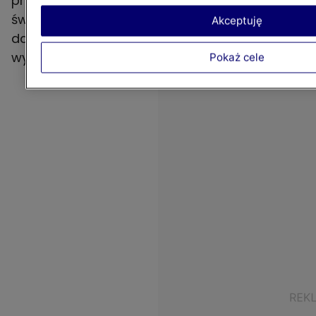
programie zawsze najnowsze doniesienia ze
świata motoryzacji i techniki. Codziennie nowa
Akceptuję
dawka informacji o premierach, rajdach i
wyścigach i najważniejszych wydarzeniach.
Pokaż cele