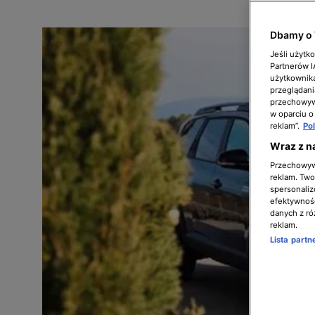
Dbamy o 
Jeśli użytk
Partnerów 
użytkownika
przeglądani
przechowywa
w oparciu o
reklam”.
Po
Wraz z n
Przechowywa
reklam. Twor
spersonaliz
efektywnośc
danych z ró
reklam.
Lista part