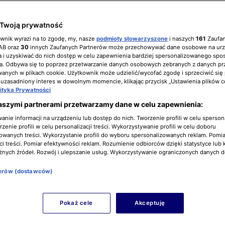
Twoją prywatność
ownik wyrazi na to zgodę, my, nasze
podmioty stowarzyszone
i naszych
161
Zaufa
IAB oraz
30
innych Zaufanych Partnerów może przechowywać dane osobowe na ur
 i uzyskiwać do nich dostęp w celu zapewnienia bardziej spersonalizowanego spo
a. Odbywa się to poprzez przetwarzanie danych osobowych zebranych z danych pr
nych w plikach cookie. Użytkownik może udzielić/wycofać zgodę i sprzeciwić się
 uzasadniony interes w dowolnym momencie, klikając przycisk „Ustawienia plików c
lityka Prywatności
aszymi partnerami przetwarzamy dane w celu zapewnienia:
nie informacji na urządzeniu lub dostęp do nich. Tworzenie profili w celu sperso
zenie profili w celu personalizacji treści. Wykorzystywanie profili w celu doboru
owanych treści. Wykorzystanie profili do wyboru spersonalizowanych reklam. Pomia
i treści. Pomiar efektywności reklam. Rozumienie odbiorców dzięki statystyce lub 
żnych źródeł. Rozwój i ulepszanie usług. Wykorzystywanie ograniczonych danych 
nerów (dostawców)
Pokaż cele
Akceptuję