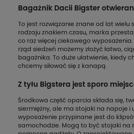
Bagażnik Dacii Bigster otwiera
To jest rozwiązanie znane od lat wiel
rodzaju znakiem czasu, marka przestaj
co raz więcej ciekawego wyposażenia. 
rząd siedzeń możemy złożyć łatwo, cią
bagażnika. To duże ułatwienie, kiedy
chcemy siłować się z kanapą.
Z tyłu Bigstera jest sporo miejs
Środkowa część oparcia składa się, two
siermiężny, ale ma stojaki na napoje 
wyposażenie przypinane jest do klips
samochodzie. Mogą to być stojaki na n
pomocne gadżety. O zaprojektowane c