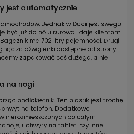
ny jest automatycznie
u samochodów. Jednak w Dacii jest swego
e być już do bólu surowa i daje klientom
Bagażnik ma 702 litry pojemności. Drugi
gnąc za dźwigienki dostępne od strony
 chcemy zapakować coś dużego, a nie
ca na nogi
rząc podłokietnik. Ten plastik jest trochę
i uchwyt na telefon. Dodatkowe
ów nierozmieszczonych po całym
apoje, uchwyty na tablet, czy inne
zęści z nich poproszono studentów.