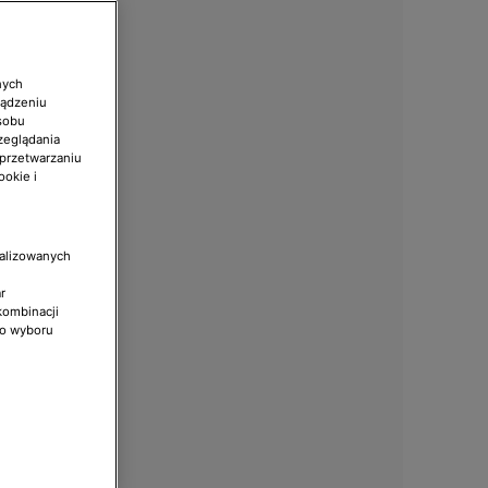
nych
ządzeniu
sobu
zeglądania
 przetwarzaniu
ookie i
nalizowanych
r
kombinacji
do wyboru