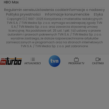
Życie na kredycie
Program TV
Dzień Dobry TVN
HBO Max
Katarzyna Rozmyslowicz
Monika Olejnik
Regulamin serwisu
Ustawienia cookie
Informacje o nadawcy
Anna Samusionek
Przepisy
Przemyslaw Cypryanski
TVN7
Polityka prywatności
Informacje konsumenckie
Etyka
Damian Michalowski
Ewa Piekut
Copyright (C) 1997-2025 Korzystanie z materiałów redakcyjnych
TVN Style
Magdalena Gwozdz
Kuchenne Rewolucje
TVN S.A. / TVN Media Sp. z o.o. wymaga wcześniejszej zgody TVN
S.A./ TVN Media Sp. z o.o. oraz zawarcia stosownej umowy
Tadeusz Huk
Lucyna Malec
Ewa Gawryluk
licencyjnej. Na podstawie art. 25 ust. 1 pkt. 1 b) ustawy o prawie
Co za tydzień
Marta Jankowska
Bartosz Skrobisz
autorskim i prawach pokrewnych TVN S.A. / TVN Media Sp. z o.o.
wyraźnie zastrzega, że dalsze rozpowszechnianie artykułów
Malwina Wedzikowska
Krzysztof Skorzynski
TTV
zamieszczonych w programach oraz na stronach internetowych
Helena Englert
Aleksander Zniszczol
TVN S.A. / TVN Media Sp. z o.o. jest zabronione.
Dorota Szelagowska
Karolina Sobotka
Sonia Mietielica
Maciej Kuciel
Weekendowa Metamorfoza
Leszek Lichota
AKTUALNOŚCI
PROGRAM TV
CASTINGI
Kasia Wajda
Agata Kulesza
Boguslawa Bibi Brzezinska
Gwiazdy Muzyki
Maciej Stuhr
Klaudia El Dursi
Marta Wierzbicka
Izabella Krzan
Michal Pirog