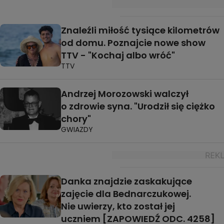
Znaleźli miłość tysiące kilometrów
od domu. Poznajcie nowe show
TTV - "Kochaj albo wróć"
TTV
Andrzej Morozowski walczył
o zdrowie syna. "Urodził się ciężko
chory"
GWIAZDY
Danka znajdzie zaskakujące
zajęcie dla Bednarczukowej.
Nie uwierzy, kto został jej
uczniem [ZAPOWIEDŹ ODC. 4258]