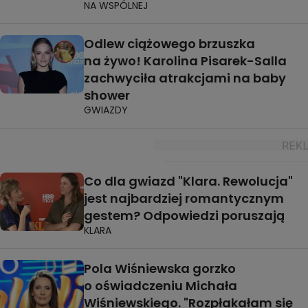
NA WSPÓLNEJ
Odlew ciążowego brzuszka
na żywo! Karolina Pisarek-Salla
zachwyciła atrakcjami na baby
shower
GWIAZDY
Co dla gwiazd "Klara. Rewolucja"
jest najbardziej romantycznym
gestem? Odpowiedzi poruszają
KLARA
Pola Wiśniewska gorzko
o oświadczeniu Michała
Wiśniewskiego. "Rozpłakałam się