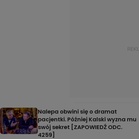
Nalepa obwini się o dramat
pacjentki. Później Kalski wyzna mu
swój sekret [ZAPOWIEDŹ ODC.
4259]