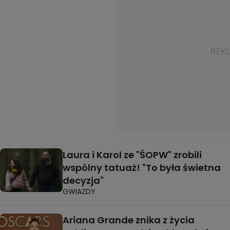
Laura i Karol ze "ŚOPW" zrobili
wspólny tatuaż! "To była świetna
decyzja"
GWIAZDY
Ariana Grande znika z życia