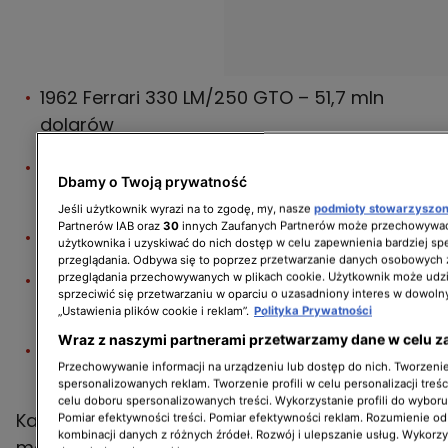
1962 Ferrari 330 LM/250 GTO – 51,7 mln
dolarów
1962 Ferrari 250 GTO by Scaglietti – 48,4
Dbamy o Twoją prywatność
mln dolarów
Jeśli użytkownik wyrazi na to zgodę, my, nasze
podmioty stowarzyszo
Partnerów IAB oraz
30
innych Zaufanych Partnerów może przechowywać
1962 Ferrari 250 GTO – 38,1 mln dolarów
użytkownika i uzyskiwać do nich dostęp w celu zapewnienia bardziej 
przeglądania. Odbywa się to poprzez przetwarzanie danych osobowych
1964 Ferrari 250 LM – 34,9 mln euro (ok. 38
przeglądania przechowywanych w plikach cookie. Użytkownik może udzi
sprzeciwić się przetwarzaniu w oparciu o uzasadniony interes w dowoln
mln dolarów)
„Ustawienia plików cookie i reklam”.
Polityka Prywatności
Wraz z naszymi partnerami przetwarzamy dane w celu z
1954 Ferrari 375-Plus Spider Competizione
Przechowywanie informacji na urządzeniu lub dostęp do nich. Tworzenie 
– 18,3 mln dolarów
spersonalizowanych reklam. Tworzenie profili w celu personalizacji treśc
celu doboru spersonalizowanych treści. Wykorzystanie profili do wybor
Każdy z tych modeli to nie tylko ikona
Pomiar efektywności treści. Pomiar efektywności reklam. Rozumienie odb
kombinacji danych z różnych źródeł. Rozwój i ulepszanie usług. Wykorz
motoryzacji, ale także inwestycja, która z