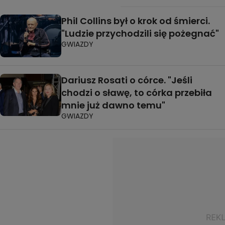
Phil Collins był o krok od śmierci.
"Ludzie przychodzili się pożegnać"
GWIAZDY
Dariusz Rosati o córce. "Jeśli
chodzi o sławę, to córka przebiła
mnie już dawno temu"
GWIAZDY