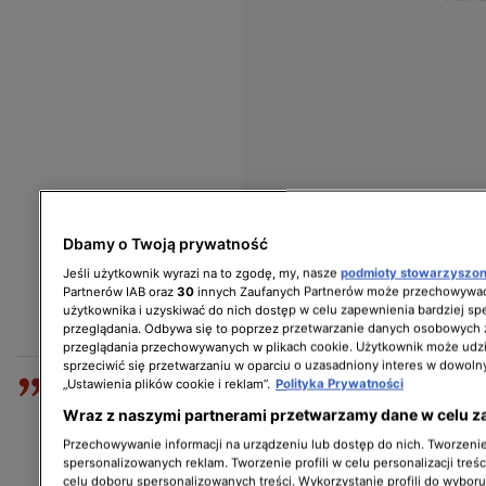
Dbamy o Twoją prywatność
Jeśli użytkownik wyrazi na to zgodę, my, nasze
podmioty stowarzyszo
Partnerów IAB oraz
30
innych Zaufanych Partnerów może przechowywać
użytkownika i uzyskiwać do nich dostęp w celu zapewnienia bardziej 
przeglądania. Odbywa się to poprzez przetwarzanie danych osobowych
przeglądania przechowywanych w plikach cookie. Użytkownik może udzi
sprzeciwić się przetwarzaniu w oparciu o uzasadniony interes w dowoln
Z upoważnienia Rzecznika Praw
„Ustawienia plików cookie i reklam”.
Polityka Prywatności
Obywatelskich uprzejmie informuję, iż do
Wraz z naszymi partnerami przetwarzamy dane w celu z
Rzecznika wpłynęło pismo mieszkańca
Przechowywanie informacji na urządzeniu lub dostęp do nich. Tworzenie 
spersonalizowanych reklam. Tworzenie profili w celu personalizacji treśc
Łodzi, w którym zasygnalizowany został
celu doboru spersonalizowanych treści. Wykorzystanie profili do wybor