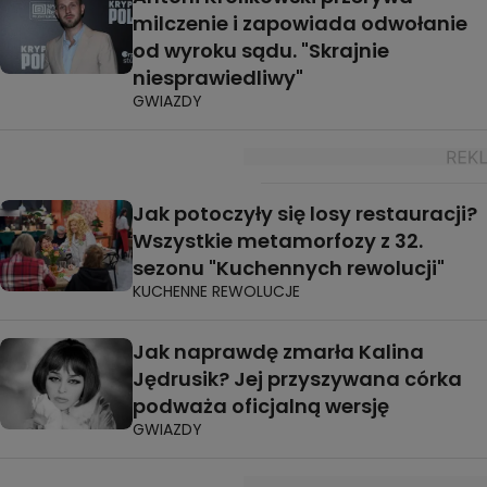
milczenie i zapowiada odwołanie
od wyroku sądu. "Skrajnie
niesprawiedliwy"
GWIAZDY
Jak potoczyły się losy restauracji?
Wszystkie metamorfozy z 32.
sezonu "Kuchennych rewolucji"
KUCHENNE REWOLUCJE
Jak naprawdę zmarła Kalina
Jędrusik? Jej przyszywana córka
podważa oficjalną wersję
GWIAZDY