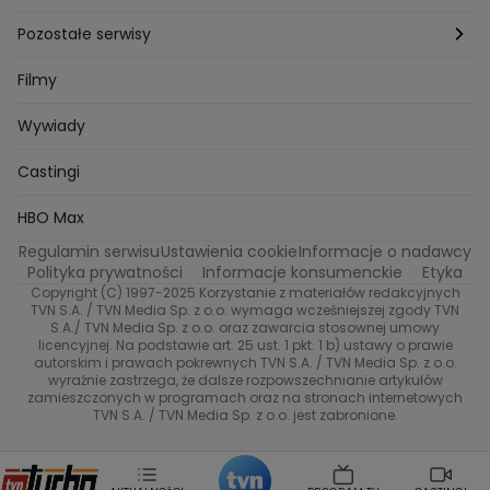
Bartlomiej Kotschedoff
Jakub Stachowiak
Azja Express
Back to school
Aktualności
Aktualności
Pozostałe serwisy
Bartosz Laskowski
Pawel Olejnik
Marta Dobosz
MasterChef
Zuzanna Kaszuba
Ada Szczepaniak
Zakup w ciemno
Nasze Programy
Castingi
TVN24
Filmy
Kuba Nowaczkiewicz
Iza Kuna
Piotr Koprowski
Gogglebox. Przed telewizorem
Castingi
Wideo
Eurosport
Ewa Galica
Wywiady
Tvn7
Marta Malikowska
Kinga Jasik
Oskar Netkowski
Natalia Natsu Karczmarczyk
99 gra o wszystko
Nasze Programy
TVN
Castingi
Kacper Jeneralski
Marta Mandaryna Wisniewska
Na Wspolnej
Twoja Stara
Radoslaw Majdan
Życie na kredycie
Program TV
Dzień Dobry TVN
HBO Max
Katarzyna Rozmyslowicz
Monika Olejnik
Regulamin serwisu
Ustawienia cookie
Informacje o nadawcy
Anna Samusionek
Przepisy
Przemyslaw Cypryanski
TVN7
Polityka prywatności
Informacje konsumenckie
Etyka
Damian Michalowski
Ewa Piekut
Copyright (C) 1997-2025 Korzystanie z materiałów redakcyjnych
TVN Style
Magdalena Gwozdz
Kuchenne Rewolucje
TVN S.A. / TVN Media Sp. z o.o. wymaga wcześniejszej zgody TVN
S.A./ TVN Media Sp. z o.o. oraz zawarcia stosownej umowy
Tadeusz Huk
Lucyna Malec
Ewa Gawryluk
licencyjnej. Na podstawie art. 25 ust. 1 pkt. 1 b) ustawy o prawie
Co za tydzień
Marta Jankowska
Bartosz Skrobisz
autorskim i prawach pokrewnych TVN S.A. / TVN Media Sp. z o.o.
wyraźnie zastrzega, że dalsze rozpowszechnianie artykułów
Malwina Wedzikowska
Krzysztof Skorzynski
TTV
zamieszczonych w programach oraz na stronach internetowych
Helena Englert
Aleksander Zniszczol
TVN S.A. / TVN Media Sp. z o.o. jest zabronione.
Dorota Szelagowska
Karolina Sobotka
Sonia Mietielica
Maciej Kuciel