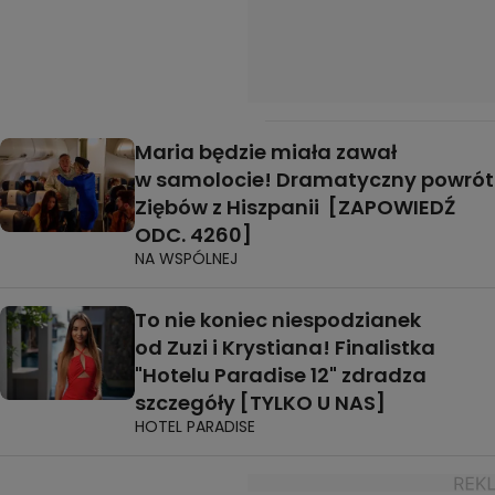
Maria będzie miała zawał
w samolocie! Dramatyczny powrót
Ziębów z Hiszpanii [ZAPOWIEDŹ
ODC. 4260]
NA WSPÓLNEJ
To nie koniec niespodzianek
od Zuzi i Krystiana! Finalistka
"Hotelu Paradise 12" zdradza
szczegóły [TYLKO U NAS]
HOTEL PARADISE