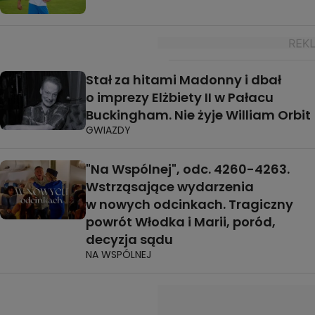
Stał za hitami Madonny i dbał
o imprezy Elżbiety II w Pałacu
Buckingham. Nie żyje William Orbit
GWIAZDY
"Na Wspólnej", odc. 4260-4263.
Wstrząsające wydarzenia
w nowych odcinkach. Tragiczny
powrót Włodka i Marii, poród,
decyzja sądu
NA WSPÓLNEJ