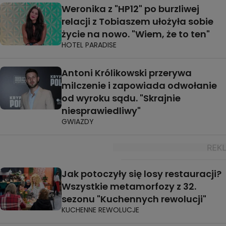
Weronika z "HP12" po burzliwej
relacji z Tobiaszem ułożyła sobie
życie na nowo. "Wiem, że to ten"
HOTEL PARADISE
Antoni Królikowski przerywa
milczenie i zapowiada odwołanie
od wyroku sądu. "Skrajnie
niesprawiedliwy"
GWIAZDY
Jak potoczyły się losy restauracji?
Wszystkie metamorfozy z 32.
sezonu "Kuchennych rewolucji"
KUCHENNE REWOLUCJE