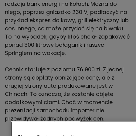
rodzaju bank energii na kołach. Można do
niego, poprzez gniazdko 230 V, podłączyć na
przykład ekspres do kawy, grill elektryczny lub
cos innego, co może przydać się na biwaku.
To na wypadek, gdyby ktoś chciał zapakować
ponad 300 litrowy bałaganik i ruszyć
Springiem na wakacje.
Cennik startuje z poziomu 76 900 zł. Z jednej
strony są dopłaty obniżające cenę, ale z
drugiej strony auto produkowane jest w
Chinach. To oznacza, że zostanie objęte
dodatkowymi cłami. Choć w momencie
prezentacji samochodu importer nie
przewidywał żadnych podwyżek cen.