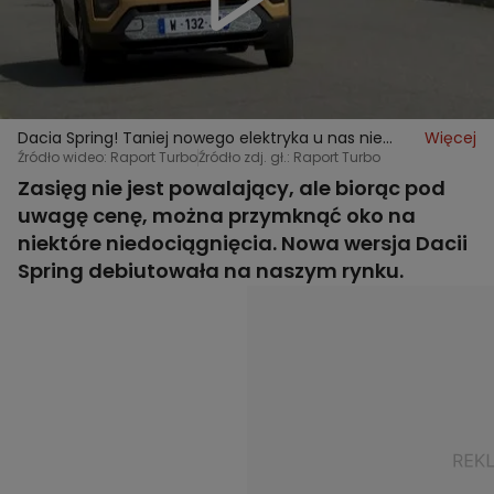
Dacia Spring! Taniej nowego elektryka u nas nie
Więcej
kupisz, ale nie licz na wielki zasięg
Źródło wideo: Raport Turbo
Źródło zdj. gł.: Raport Turbo
Zasięg nie jest powalający, ale biorąc pod
uwagę cenę, można przymknąć oko na
niektóre niedociągnięcia. Nowa wersja Dacii
Spring debiutowała na naszym rynku.