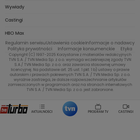
Gogglebox. Przed telewizorem
Castingi
Wideo
Eurosport
Ewa Galica
Wywiady
Tvn7
Marta Malikowska
Kinga Jasik
Oskar Netkowski
Natalia Natsu Karczmarczyk
99 gra o wszystko
Nasze Programy
TVN
Castingi
Kacper Jeneralski
Marta Mandaryna Wisniewska
Na Wspolnej
Twoja Stara
Radoslaw Majdan
Życie na kredycie
Program TV
Dzień Dobry TVN
HBO Max
Katarzyna Rozmyslowicz
Monika Olejnik
Regulamin serwisu
Ustawienia cookie
Informacje o nadawcy
Anna Samusionek
Przepisy
Przemyslaw Cypryanski
TVN7
Polityka prywatności
Informacje konsumenckie
Etyka
Damian Michalowski
Ewa Piekut
Copyright (C) 1997-2025 Korzystanie z materiałów redakcyjnych
TVN Style
Magdalena Gwozdz
Kuchenne Rewolucje
TVN S.A. / TVN Media Sp. z o.o. wymaga wcześniejszej zgody TVN
S.A./ TVN Media Sp. z o.o. oraz zawarcia stosownej umowy
Tadeusz Huk
Lucyna Malec
Ewa Gawryluk
licencyjnej. Na podstawie art. 25 ust. 1 pkt. 1 b) ustawy o prawie
Co za tydzień
Marta Jankowska
Bartosz Skrobisz
autorskim i prawach pokrewnych TVN S.A. / TVN Media Sp. z o.o.
wyraźnie zastrzega, że dalsze rozpowszechnianie artykułów
Malwina Wedzikowska
Krzysztof Skorzynski
TTV
zamieszczonych w programach oraz na stronach internetowych
Helena Englert
Aleksander Zniszczol
TVN S.A. / TVN Media Sp. z o.o. jest zabronione.
Dorota Szelagowska
Karolina Sobotka
Sonia Mietielica
Maciej Kuciel
Weekendowa Metamorfoza
Leszek Lichota
AKTUALNOŚCI
PROGRAM TV
CASTINGI
Kasia Wajda
Agata Kulesza
Boguslawa Bibi Brzezinska
Gwiazdy Muzyki
Maciej Stuhr
Klaudia El Dursi
Marta Wierzbicka