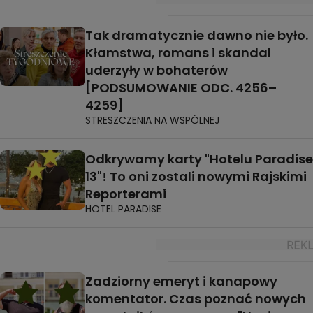
Tak dramatycznie dawno nie było.
Kłamstwa, romans i skandal
uderzyły w bohaterów
[PODSUMOWANIE ODC. 4256–
4259]
STRESZCZENIA NA WSPÓLNEJ
Odkrywamy karty "Hotelu Paradise
13"! To oni zostali nowymi Rajskimi
Reporterami
HOTEL PARADISE
Zadziorny emeryt i kanapowy
komentator. Czas poznać nowych