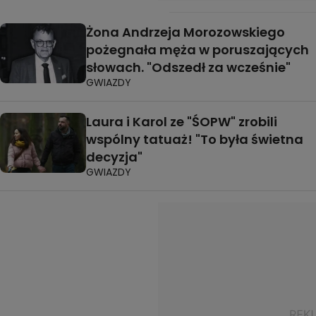
Żona Andrzeja Morozowskiego
pożegnała męża w poruszających
słowach. "Odszedł za wcześnie"
GWIAZDY
Laura i Karol ze "ŚOPW" zrobili
wspólny tatuaż! "To była świetna
decyzja"
GWIAZDY