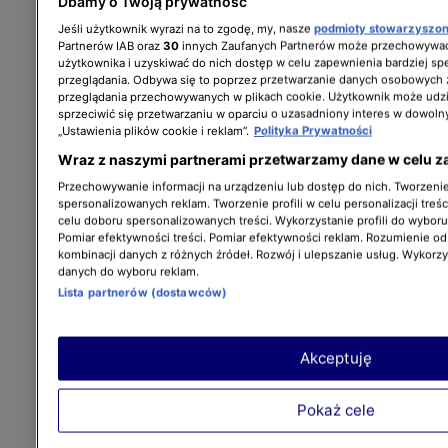
Dbamy o Twoją prywatność
Jeśli użytkownik wyrazi na to zgodę, my, nasze
podmioty stowarzyszo
Partnerów IAB oraz
30
innych Zaufanych Partnerów może przechowywać
użytkownika i uzyskiwać do nich dostęp w celu zapewnienia bardziej 
przeglądania. Odbywa się to poprzez przetwarzanie danych osobowych
przeglądania przechowywanych w plikach cookie. Użytkownik może udzi
sprzeciwić się przetwarzaniu w oparciu o uzasadniony interes w dowoln
„Ustawienia plików cookie i reklam”.
Polityka Prywatności
Wraz z naszymi partnerami przetwarzamy dane w celu z
Przechowywanie informacji na urządzeniu lub dostęp do nich. Tworzenie 
spersonalizowanych reklam. Tworzenie profili w celu personalizacji treśc
celu doboru spersonalizowanych treści. Wykorzystanie profili do wybor
Pomiar efektywności treści. Pomiar efektywności reklam. Rozumienie odb
kombinacji danych z różnych źródeł. Rozwój i ulepszanie usług. Wykorz
danych do wyboru reklam.
Lista partnerów (dostawców)
Akceptuję
Pokaż cele