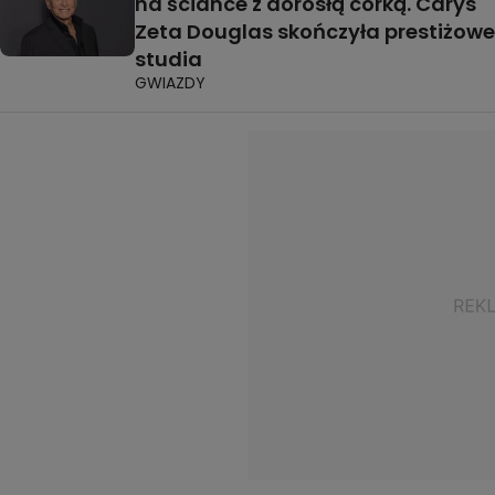
na ściance z dorosłą córką. Carys
Zeta Douglas skończyła prestiżowe
studia
GWIAZDY