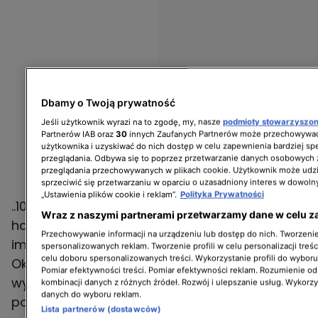
Dbamy o Twoją prywatność
Jeśli użytkownik wyrazi na to zgodę, my, nasze
podmioty stowarzyszo
Partnerów IAB oraz
30
innych Zaufanych Partnerów może przechowywać
użytkownika i uzyskiwać do nich dostęp w celu zapewnienia bardziej 
przeglądania. Odbywa się to poprzez przetwarzanie danych osobowych
przeglądania przechowywanych w plikach cookie. Użytkownik może udzi
sprzeciwić się przetwarzaniu w oparciu o uzasadniony interes w dowoln
„Ustawienia plików cookie i reklam”.
Polityka Prywatności
..100 samochodów za sto milionów złotych'' to
Wraz z naszymi partnerami przetwarzamy dane w celu z
hasło tegorocznej edycji. Przelicznik jest
Przechowywanie informacji na urządzeniu lub dostęp do nich. Tworzenie 
imponujący, ale wcale nas to nie dziwi.
spersonalizowanych reklam. Tworzenie profili w celu personalizacji treśc
celu doboru spersonalizowanych treści. Wykorzystanie profili do wybor
Okazuje się, że w Polsce są naprawdę
Pomiar efektywności treści. Pomiar efektywności reklam. Rozumienie odb
wyjątkowe samochody. Podobnie jak w
kombinacji danych z różnych źródeł. Rozwój i ulepszanie usług. Wykorz
danych do wyboru reklam.
poprzednich latach, również teraz nie mogło
Lista partnerów (dostawców)