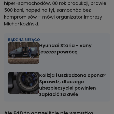
hiper-samochodów, 88 rok produkcji, prawie
500 koni, napęd na tył, samochód bez
kompromisów – mówi organizator imprezy
Michał Koziński.
BĄDŹ NA BIEŻĄCO
Hyundai Staria - vany
jeszcze powrócą
Kolizja i uszkodzona opona?
Sprawdź, dlaczego
ubezpieczyciel powinien
zapłacić za dwie
Ale F40 to oczywiście nie wszystko