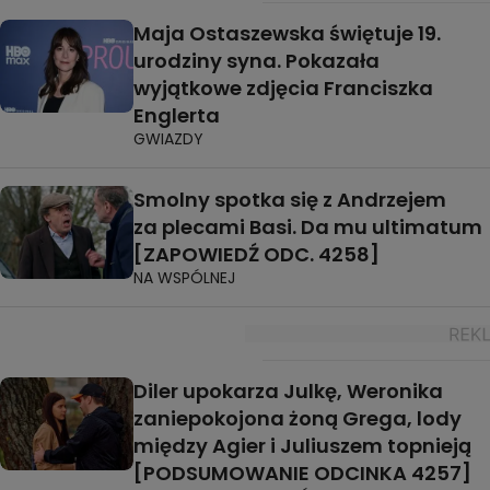
Maja Ostaszewska świętuje 19.
urodziny syna. Pokazała
wyjątkowe zdjęcia Franciszka
Englerta
GWIAZDY
Smolny spotka się z Andrzejem
za plecami Basi. Da mu ultimatum
[ZAPOWIEDŹ ODC. 4258]
NA WSPÓLNEJ
Diler upokarza Julkę, Weronika
zaniepokojona żoną Grega, lody
między Agier i Juliuszem topnieją
[PODSUMOWANIE ODCINKA 4257]