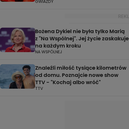
GWIAZDY
Bożena Dykiel nie była tylko Marią
z "Na Wspólnej". Jej życie zaskakuje
na każdym kroku
NA WSPÓLNEJ
Znaleźli miłość tysiące kilometrów
od domu. Poznajcie nowe show
TTV - "Kochaj albo wróć"
TTV