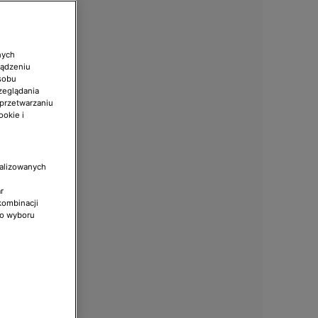
nych
ządzeniu
sobu
zeglądania
 przetwarzaniu
ookie i
nalizowanych
r
kombinacji
do wyboru