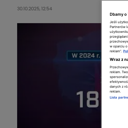
30.10.2025, 12:54
Dbamy o 
Jeśli użytk
Partnerów 
użytkownika
przeglądani
przechowywa
w oparciu o
reklam”.
Po
Wraz z n
Przechowywa
reklam. Twor
spersonaliz
efektywnośc
danych z ró
reklam.
Lista part