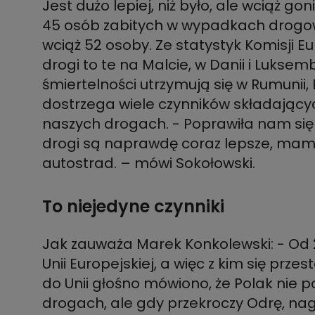
Jest dużo lepiej, niż było, ale wciąż go
45 osób zabitych w wypadkach drogow
wciąż 52 osoby. Ze statystyk Komisji Eu
drogi to te na Malcie, w Danii i Lukse
śmiertelności utrzymują się w Rumunii, B
dostrzega wiele czynników składając
naszych drogach. - Poprawiła nam się
drogi są naprawdę coraz lepsze, mam
To niejedyne czynniki
Jak zauważa Marek Konkolewski: - Od
Unii Europejskiej, a więc z kim się przes
do Unii głośno mówiono, że Polak nie p
drogach, ale gdy przekroczy Odrę, na