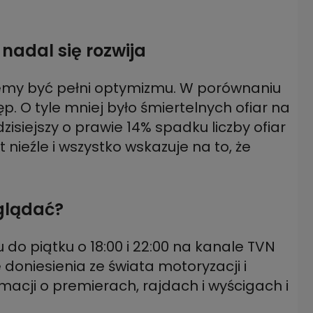
nadal się rozwija
emy być pełni optymizmu. W porównaniu
p. O tyle mniej było śmiertelnych ofiar na
isiejszy o prawie 14% spadku liczby ofiar
 nieźle i wszystko wskazuje na to, że
oglądać?
 do piątku o 18:00 i 22:00 na kanale TVN
oniesienia ze świata motoryzacji i
macji o premierach, rajdach i wyścigach i