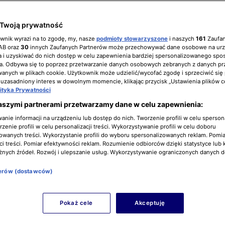
Twoją prywatność
ownik wyrazi na to zgodę, my, nasze
podmioty stowarzyszone
i naszych
161
Zaufa
IAB oraz
30
innych Zaufanych Partnerów może przechowywać dane osobowe na ur
 i uzyskiwać do nich dostęp w celu zapewnienia bardziej spersonalizowanego spo
a. Odbywa się to poprzez przetwarzanie danych osobowych zebranych z danych pr
nych w plikach cookie. Użytkownik może udzielić/wycofać zgodę i sprzeciwić się
 uzasadniony interes w dowolnym momencie, klikając przycisk „Ustawienia plików c
lityka Prywatności
aszymi partnerami przetwarzamy dane w celu zapewnienia:
nie informacji na urządzeniu lub dostęp do nich. Tworzenie profili w celu sperso
zenie profili w celu personalizacji treści. Wykorzystywanie profili w celu doboru
owanych treści. Wykorzystanie profili do wyboru spersonalizowanych reklam. Pomia
i treści. Pomiar efektywności reklam. Rozumienie odbiorców dzięki statystyce lub 
żnych źródeł. Rozwój i ulepszanie usług. Wykorzystywanie ograniczonych danych 
nerów (dostawców)
Pokaż cele
Akceptuję