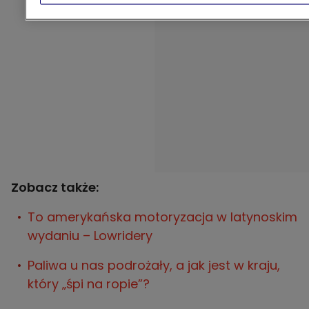
Zobacz także:
To amerykańska motoryzacja w latynoskim
wydaniu – Lowridery
Paliwa u nas podrożały, a jak jest w kraju,
który „śpi na ropie”?