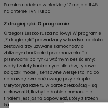
Premiera odcinka w niedzielę 17 maja o 11:45
na antenie TVN Turbo.
Z drugiej ręki. O programie
Grzegorz Leszko rusza na łowy! W programie
„Z drugiej ręki" prowadzący w każdym odcinku
zestawia trzy używane samochody o
zbliżonym budżecie i przeznaczeniu. To
przewodnik po rynku wtórnym bez ściemy:
wady i zalety konkretnych silników, typowe
bolączki modeli, sensowne wersje i to, na co
naprawdę zwracać uwagę przy zakupie.
Merytoryka idzie tu w parze z lekkością – są
ciekawostki, liczby i odrobina humoru – a
finałem jest jasna odpowiedź, który z trzech
kandydatów ma najwięcej sensu. Jeśli stoisz