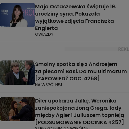
Maja Ostaszewska świętuje 19.
urodziny syna. Pokazała
wyjątkowe zdjęcia Franciszka
Englerta
GWIAZDY
Smolny spotka się z Andrzejem
za plecami Basi. Da mu ultimatum
[ZAPOWIEDŹ ODC. 4258]
NA WSPÓLNEJ
Diler upokarza Julkę, Weronika
zaniepokojona żoną Grega, lody
między Agier i Juliuszem topnieją
[PODSUMOWANIE ODCINKA 4257]
STRESZCZENIA NA WSPÓLNEJ