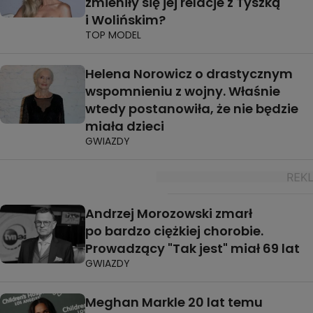
zmieniły się jej relacje z Tyszką
i Wolińskim?
TOP MODEL
Helena Norowicz o drastycznym
wspomnieniu z wojny. Właśnie
wtedy postanowiła, że nie będzie
miała dzieci
GWIAZDY
Andrzej Morozowski zmarł
po bardzo ciężkiej chorobie.
Prowadzący "Tak jest" miał 69 lat
GWIAZDY
Meghan Markle 20 lat temu