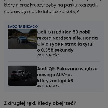
który nieraz kruszył zęby na pasku rozrządu,
naprawdę ma złe lata już za sobą?
BĄDŹ NA BIEŻĄCO
Golf GTI Edition 50 pobił
rekord Nordschleife. Honda
Civic Type R straciła tytuł
o 0,358 sekundy
AKTUALNOŚCI
Audi Q9. Pokazano wnętrze
nowego SUV-a,
który zastąpi A8
AKTUALNOŚCI
Z drugiej ręki. Kiedy obejrzeć?