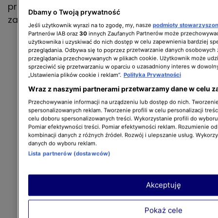
przed wyborem i nie chcesz dać się
Dbamy o Twoją prywatność
zaskoczyć, lepszej ściągi nie znajdziesz.
Jeśli użytkownik wyrazi na to zgodę, my, nasze
podmioty stowarzyszo
Partnerów IAB oraz
30
innych Zaufanych Partnerów może przechowywać
użytkownika i uzyskiwać do nich dostęp w celu zapewnienia bardziej 
przeglądania. Odbywa się to poprzez przetwarzanie danych osobowych
przeglądania przechowywanych w plikach cookie. Użytkownik może udzi
sprzeciwić się przetwarzaniu w oparciu o uzasadniony interes w dowoln
„Ustawienia plików cookie i reklam”.
Polityka Prywatności
Wraz z naszymi partnerami przetwarzamy dane w celu z
Przechowywanie informacji na urządzeniu lub dostęp do nich. Tworzenie 
spersonalizowanych reklam. Tworzenie profili w celu personalizacji treśc
celu doboru spersonalizowanych treści. Wykorzystanie profili do wybor
Pomiar efektywności treści. Pomiar efektywności reklam. Rozumienie odb
kombinacji danych z różnych źródeł. Rozwój i ulepszanie usług. Wykorz
danych do wyboru reklam.
Lista partnerów (dostawców)
Akceptuję
Pokaż cele