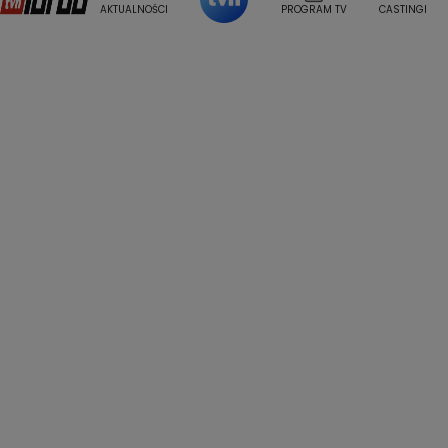
Weekendowa Metamorfoza
Leszek Lichota
AKTUALNOŚCI
PROGRAM TV
CASTINGI
Kasia Wajda
Agata Kulesza
Boguslawa Bibi Brzezinska
Gwiazdy Muzyki
Maciej Stuhr
Klaudia El Dursi
Marta Wierzbicka
Izabella Krzan
Michal Pirog