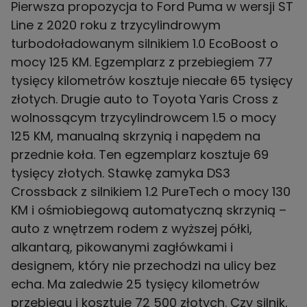
Pierwsza propozycja to Ford Puma w wersji ST
Line z 2020 roku z trzycylindrowym
turbodoładowanym silnikiem 1.0 EcoBoost o
mocy 125 KM. Egzemplarz z przebiegiem 77
tysięcy kilometrów kosztuje niecałe 65 tysięcy
złotych. Drugie auto to Toyota Yaris Cross z
wolnossącym trzycylindrowcem 1.5 o mocy
125 KM, manualną skrzynią i napędem na
przednie koła. Ten egzemplarz kosztuje 69
tysięcy złotych. Stawkę zamyka DS3
Crossback z silnikiem 1.2 PureTech o mocy 130
KM i ośmiobiegową automatyczną skrzynią –
auto z wnętrzem rodem z wyższej półki,
alkantarą, pikowanymi zagłówkami i
designem, który nie przechodzi na ulicy bez
echa. Ma zaledwie 25 tysięcy kilometrów
przebiegu i kosztuje 72 500 złotych. Czy silnik,