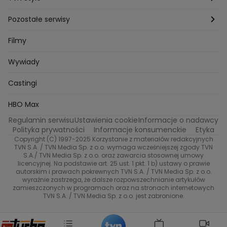
Katarzyna Marczak
Aleksandra Adamska
Gogglebox
Bartlomiej Kotschedoff
Jakub Stachowiak
Azja Express
Back to school
Aktualności
Aktualności
Pozostałe serwisy
Bartosz Laskowski
Pawel Olejnik
Marta Dobosz
MasterChef
Zuzanna Kaszuba
Ada Szczepaniak
Zakup w ciemno
Nasze Programy
Castingi
TVN24
Filmy
Kuba Nowaczkiewicz
Iza Kuna
Piotr Koprowski
Gogglebox. Przed telewizorem
Castingi
Wideo
Eurosport
Ewa Galica
Wywiady
Tvn7
Marta Malikowska
Kinga Jasik
Oskar Netkowski
Natalia Natsu Karczmarczyk
99 gra o wszystko
Nasze Programy
TVN
Castingi
Kacper Jeneralski
Marta Mandaryna Wisniewska
Na Wspolnej
Twoja Stara
Radoslaw Majdan
Życie na kredycie
Program TV
Dzień Dobry TVN
HBO Max
Katarzyna Rozmyslowicz
Monika Olejnik
Regulamin serwisu
Ustawienia cookie
Informacje o nadawcy
Anna Samusionek
Przepisy
Przemyslaw Cypryanski
TVN7
Polityka prywatności
Informacje konsumenckie
Etyka
Damian Michalowski
Ewa Piekut
Copyright (C) 1997-2025 Korzystanie z materiałów redakcyjnych
TVN Style
Magdalena Gwozdz
Kuchenne Rewolucje
TVN S.A. / TVN Media Sp. z o.o. wymaga wcześniejszej zgody TVN
S.A./ TVN Media Sp. z o.o. oraz zawarcia stosownej umowy
Tadeusz Huk
Lucyna Malec
Ewa Gawryluk
licencyjnej. Na podstawie art. 25 ust. 1 pkt. 1 b) ustawy o prawie
Co za tydzień
Marta Jankowska
Bartosz Skrobisz
autorskim i prawach pokrewnych TVN S.A. / TVN Media Sp. z o.o.
wyraźnie zastrzega, że dalsze rozpowszechnianie artykułów
Malwina Wedzikowska
Krzysztof Skorzynski
TTV
zamieszczonych w programach oraz na stronach internetowych
Helena Englert
Aleksander Zniszczol
TVN S.A. / TVN Media Sp. z o.o. jest zabronione.
Dorota Szelagowska
Karolina Sobotka
Sonia Mietielica
Maciej Kuciel