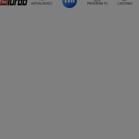
Weekendowa Metamorfoza
Leszek Lichota
AKTUALNOŚCI
PROGRAM TV
CASTINGI
Kasia Wajda
Agata Kulesza
Boguslawa Bibi Brzezinska
Gwiazdy Muzyki
Maciej Stuhr
Klaudia El Dursi
Marta Wierzbicka
Izabella Krzan
Michal Pirog