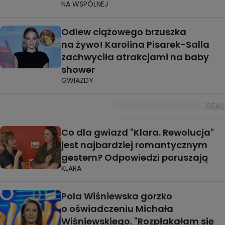
NA WSPÓLNEJ
Odlew ciążowego brzuszka
na żywo! Karolina Pisarek-Salla
zachwyciła atrakcjami na baby
shower
GWIAZDY
Co dla gwiazd "Klara. Rewolucja"
jest najbardziej romantycznym
gestem? Odpowiedzi poruszają
KLARA
Pola Wiśniewska gorzko
o oświadczeniu Michała
Wiśniewskiego. "Rozpłakałam się