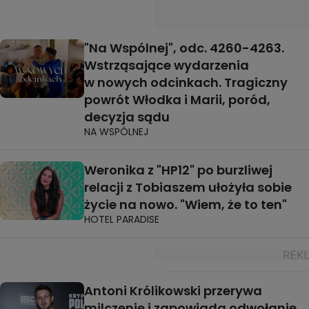
"Na Wspólnej", odc. 4260-4263.
Wstrząsające wydarzenia
w nowych odcinkach. Tragiczny
powrót Włodka i Marii, poród,
decyzja sądu
NA WSPÓLNEJ
Weronika z "HP12" po burzliwej
relacji z Tobiaszem ułożyła sobie
życie na nowo. "Wiem, że to ten"
HOTEL PARADISE
Antoni Królikowski przerywa
milczenie i zapowiada odwołanie