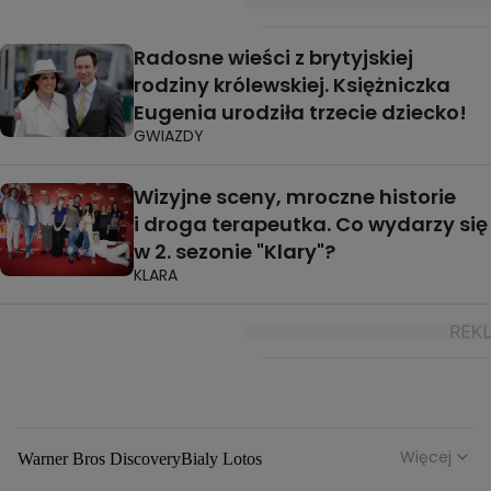
Radosne wieści z brytyjskiej
rodziny królewskiej. Księżniczka
Eugenia urodziła trzecie dziecko!
GWIAZDY
Wizyjne sceny, mroczne historie
i droga terapeutka. Co wydarzy się
w 2. sezonie "Klary"?
KLARA
Więcej
Warner Bros Discovery
Bialy Lotos
Niebezpieczne Dzielnice