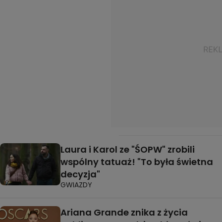
Laura i Karol ze "ŚOPW" zrobili
wspólny tatuaż! "To była świetna
decyzja"
GWIAZDY
Ariana Grande znika z życia