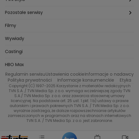
Katarzyna Marczak
Aleksandra Adamska
Gogglebox
Bartlomiej Kotschedoff
Jakub Stachowiak
Azja Express
Back to school
Aktualności
Aktualności
Pozostałe serwisy
Bartosz Laskowski
Pawel Olejnik
Marta Dobosz
MasterChef
Zuzanna Kaszuba
Ada Szczepaniak
Zakup w ciemno
Nasze Programy
Castingi
TVN24
Filmy
Kuba Nowaczkiewicz
Iza Kuna
Piotr Koprowski
Gogglebox. Przed telewizorem
Castingi
Wideo
Eurosport
Ewa Galica
Wywiady
Tvn7
Marta Malikowska
Kinga Jasik
Oskar Netkowski
Natalia Natsu Karczmarczyk
99 gra o wszystko
Nasze Programy
TVN
Castingi
Kacper Jeneralski
Marta Mandaryna Wisniewska
Na Wspolnej
Twoja Stara
Radoslaw Majdan
Życie na kredycie
Program TV
Dzień Dobry TVN
HBO Max
Katarzyna Rozmyslowicz
Monika Olejnik
Regulamin serwisu
Ustawienia cookie
Informacje o nadawcy
Anna Samusionek
Przepisy
Przemyslaw Cypryanski
TVN7
Polityka prywatności
Informacje konsumenckie
Etyka
Damian Michalowski
Ewa Piekut
Copyright (C) 1997-2025 Korzystanie z materiałów redakcyjnych
TVN Style
Magdalena Gwozdz
Kuchenne Rewolucje
TVN S.A. / TVN Media Sp. z o.o. wymaga wcześniejszej zgody TVN
S.A./ TVN Media Sp. z o.o. oraz zawarcia stosownej umowy
Tadeusz Huk
Lucyna Malec
Ewa Gawryluk
licencyjnej. Na podstawie art. 25 ust. 1 pkt. 1 b) ustawy o prawie
Co za tydzień
Marta Jankowska
Bartosz Skrobisz
autorskim i prawach pokrewnych TVN S.A. / TVN Media Sp. z o.o.
wyraźnie zastrzega, że dalsze rozpowszechnianie artykułów
Malwina Wedzikowska
Krzysztof Skorzynski
TTV
zamieszczonych w programach oraz na stronach internetowych
Helena Englert
Aleksander Zniszczol
TVN S.A. / TVN Media Sp. z o.o. jest zabronione.
Dorota Szelagowska
Karolina Sobotka
Sonia Mietielica
Maciej Kuciel