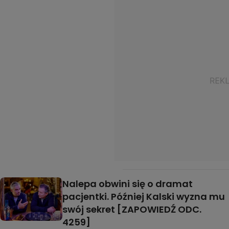
Nalepa obwini się o dramat
pacjentki. Później Kalski wyzna mu
swój sekret [ZAPOWIEDŹ ODC.
4259]