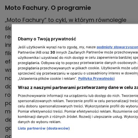
Moto Fachury. O programie
„Moto Fachury” to cykl, w którym równolegle
śledzimy trzy zupełnie różne projekty
realizowane w trzech warsztatach – każdy w
Dbamy o Twoją prywatność
innym tempie, z innymi pomysłami i inną
Jeśli użytkownik wyrazi na to zgodę, my, nasze
podmioty stowarzyszo
filozofią budowania samochodu. To nie tylko
Partnerów IAB oraz
30
innych Zaufanych Partnerów może przechowywać
użytkownika i uzyskiwać do nich dostęp w celu zapewnienia bardziej 
efektowne ujęcia z garażu, ale przede
przeglądania. Odbywa się to poprzez przetwarzanie danych osobowych
przeglądania przechowywanych w plikach cookie. Użytkownik może udzi
wszystkim prawdziwa robota: demontaż,
sprzeciwić się przetwarzaniu w oparciu o uzasadniony interes w dowoln
naprawy, dorabianie elementów,
„Ustawienia plików cookie i reklam”.
Polityka Prywatności
dopasowywanie części z różnych aut i
Wraz z naszymi partnerami przetwarzamy dane w celu z
rozwiązywanie problemów, które potrafią
Przechowywanie informacji na urządzeniu lub dostęp do nich. Tworzenie 
spersonalizowanych reklam. Tworzenie profili w celu personalizacji treśc
pojawić się w najmniej spodziewanym
celu doboru spersonalizowanych treści. Wykorzystanie profili do wybor
momencie. Bohaterowie pokazują też kulisy
Pomiar efektywności treści. Pomiar efektywności reklam. Rozumienie odb
kombinacji danych z różnych źródeł. Rozwój i ulepszanie usług. Wykorz
decyzji – gdzie warto zrobić „jak fabryka”, a
danych do wyboru reklam.
gdzie trzeba improwizować, żeby projekt w
Lista partnerów (dostawców)
ogóle ruszył do przodu. Sezon liczy 12