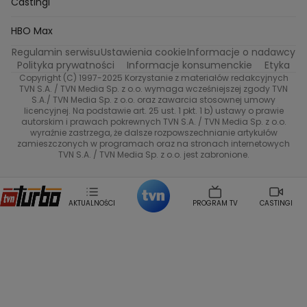
Castingi
Kacper Jeneralski
Marta Mandaryna Wisniewska
Na Wspolnej
Twoja Stara
Radoslaw Majdan
Życie na kredycie
Program TV
Dzień Dobry TVN
HBO Max
Katarzyna Rozmyslowicz
Monika Olejnik
Regulamin serwisu
Ustawienia cookie
Informacje o nadawcy
Anna Samusionek
Przepisy
Przemyslaw Cypryanski
TVN7
Polityka prywatności
Informacje konsumenckie
Etyka
Damian Michalowski
Ewa Piekut
Copyright (C) 1997-2025 Korzystanie z materiałów redakcyjnych
TVN Style
Magdalena Gwozdz
Kuchenne Rewolucje
TVN S.A. / TVN Media Sp. z o.o. wymaga wcześniejszej zgody TVN
S.A./ TVN Media Sp. z o.o. oraz zawarcia stosownej umowy
Tadeusz Huk
Lucyna Malec
Ewa Gawryluk
licencyjnej. Na podstawie art. 25 ust. 1 pkt. 1 b) ustawy o prawie
Co za tydzień
Marta Jankowska
Bartosz Skrobisz
autorskim i prawach pokrewnych TVN S.A. / TVN Media Sp. z o.o.
wyraźnie zastrzega, że dalsze rozpowszechnianie artykułów
Malwina Wedzikowska
Krzysztof Skorzynski
TTV
zamieszczonych w programach oraz na stronach internetowych
Helena Englert
Aleksander Zniszczol
TVN S.A. / TVN Media Sp. z o.o. jest zabronione.
Dorota Szelagowska
Karolina Sobotka
Sonia Mietielica
Maciej Kuciel
Weekendowa Metamorfoza
Leszek Lichota
AKTUALNOŚCI
PROGRAM TV
CASTINGI
Kasia Wajda
Agata Kulesza
Boguslawa Bibi Brzezinska
Gwiazdy Muzyki
Maciej Stuhr
Klaudia El Dursi
Marta Wierzbicka
Izabella Krzan
Michal Pirog