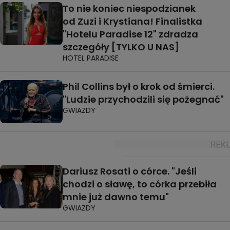
To nie koniec niespodzianek
od Zuzi i Krystiana! Finalistka
"Hotelu Paradise 12" zdradza
szczegóły [TYLKO U NAS]
HOTEL PARADISE
Phil Collins był o krok od śmierci.
"Ludzie przychodzili się pożegnać"
GWIAZDY
Dariusz Rosati o córce. "Jeśli
chodzi o sławę, to córka przebiła
mnie już dawno temu"
GWIAZDY