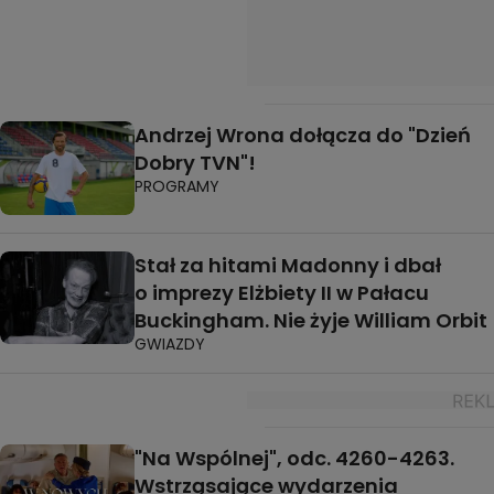
Andrzej Wrona dołącza do "Dzień
Dobry TVN"!
PROGRAMY
Stał za hitami Madonny i dbał
o imprezy Elżbiety II w Pałacu
Buckingham. Nie żyje William Orbit
GWIAZDY
"Na Wspólnej", odc. 4260-4263.
Wstrząsające wydarzenia