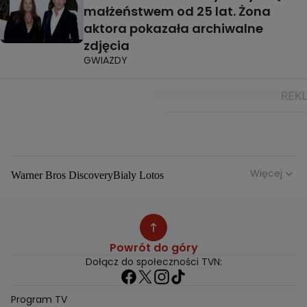
małżeństwem od 25 lat. Żona
aktora pokazała archiwalne
zdjęcia
GWIAZDY
Więcej
Warner Bros Discovery
Bialy Lotos
Niebezpieczne Dzielnice
Malgorzata Rozenek Majdan
Duda Kontra Szafranski
Agnieszka Bobek
Anna Senkara
Lady Love
Jezdzic Obserwowac
Powrót do góry
Josephine Kwasniewska
Playerpl
Przemek Szafranski
Dołącz do społeczności TVN:
Aneta Glam
Dariusz Zdrojkowski
Julia Tychoniewicz
Sami Swoi Poczatek
Mowie Wam
Program TV
Sandra Hajduk Popinska
Kamila Urzedowska