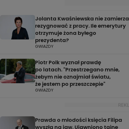
Jolanta Kwaśniewska nie zamierza
rezygnować z pracy. Ile emerytury
otrzymuje żona byłego
prezydenta?
GWIAZDY
Piotr Polk wyznał prawdę
po latach. "Przestrzegano mnie,
żebym nie oznajmiał światu,
że jestem po przeszczepie"
GWIAZDY
Prawda o młodości księcia Filipa
wyszła na jaw. Ujawniono tajne