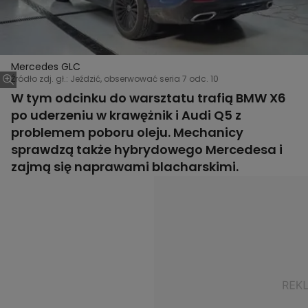
Mercedes GLC
Źródło zdj. gł.: Jeździć, obserwować seria 7 odc. 10
W tym odcinku do warsztatu trafią BMW X6
po uderzeniu w krawężnik i Audi Q5 z
problemem poboru oleju. Mechanicy
sprawdzą także hybrydowego Mercedesa i
zajmą się naprawami blacharskimi.