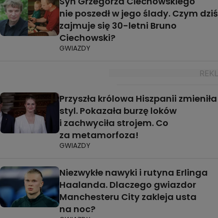
Syn Grzegorza Ciechowskiego
nie poszedł w jego ślady. Czym dziś
zajmuje się 30-letni Bruno
Ciechowski?
GWIAZDY
Przyszła królowa Hiszpanii zmieniła
styl. Pokazała burzę loków
i zachwyciła strojem. Co
za metamorfoza!
GWIAZDY
Niezwykłe nawyki i rutyna Erlinga
Haalanda. Dlaczego gwiazdor
Manchesteru City zakleja usta
na noc?