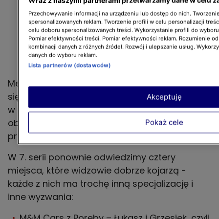
Przechowywanie informacji na urządzeniu lub dostęp do nich. Tworzenie 
spersonalizowanych reklam. Tworzenie profili w celu personalizacji treśc
celu doboru spersonalizowanych treści. Wykorzystanie profili do wybor
Pomiar efektywności treści. Pomiar efektywności reklam. Rozumienie odb
kombinacji danych z różnych źródeł. Rozwój i ulepszanie usług. Wykorz
danych do wyboru reklam.
Lista partnerów (dostawców)
Mechanicy tłumaczą krok po kroku, co dzieje
się pod maską: dlaczego auto zachowuje się
Akceptuję
w określony sposób, skąd biorą się konkretne
objawy i jak wygląda proces dochodzenia do
Pokaż cele
przyczyny.
W 7. serii ponownie odwiedzimy cztery
miejsca, które widzowie dobrze kojarzą -
każde z nich ma trochę inną specjalizację i
inne wyzwania:
M&M Cars z Poręby – Łukasz i Grzesiek, czyli