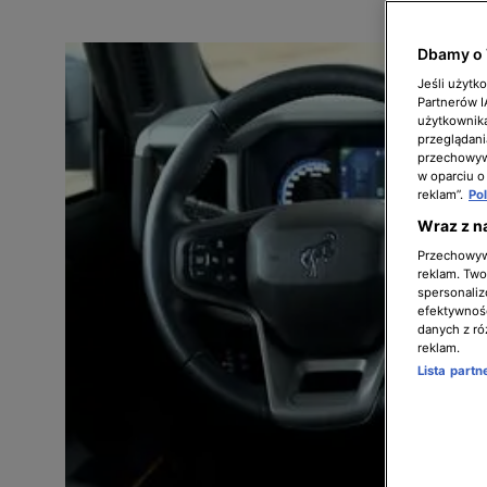
Dbamy o 
Jeśli użytk
Partnerów 
użytkownika
przeglądani
przechowywa
w oparciu o
reklam”.
Po
Wraz z n
Przechowywa
reklam. Twor
spersonaliz
efektywnośc
danych z ró
reklam.
Lista part