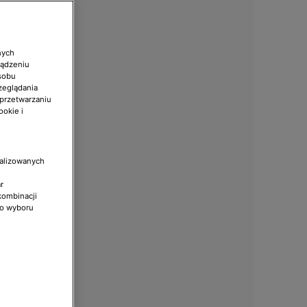
nych
ządzeniu
sobu
zeglądania
 przetwarzaniu
ookie i
nalizowanych
r
kombinacji
do wyboru