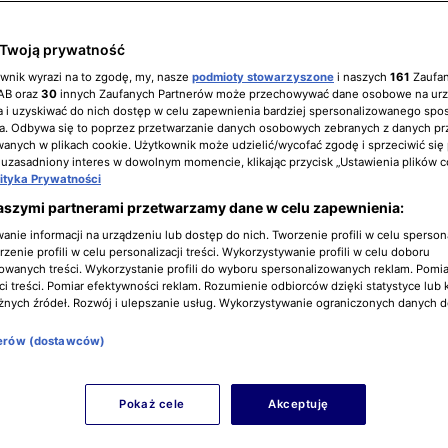
Twoją prywatność
ownik wyrazi na to zgodę, my, nasze
podmioty stowarzyszone
i naszych
161
Zaufa
IAB oraz
30
innych Zaufanych Partnerów może przechowywać dane osobowe na ur
 i uzyskiwać do nich dostęp w celu zapewnienia bardziej spersonalizowanego spo
a. Odbywa się to poprzez przetwarzanie danych osobowych zebranych z danych pr
nych w plikach cookie. Użytkownik może udzielić/wycofać zgodę i sprzeciwić się
 uzasadniony interes w dowolnym momencie, klikając przycisk „Ustawienia plików c
lityka Prywatności
aszymi partnerami przetwarzamy dane w celu zapewnienia:
nie informacji na urządzeniu lub dostęp do nich. Tworzenie profili w celu sperso
zenie profili w celu personalizacji treści. Wykorzystywanie profili w celu doboru
owanych treści. Wykorzystanie profili do wyboru spersonalizowanych reklam. Pomia
i treści. Pomiar efektywności reklam. Rozumienie odbiorców dzięki statystyce lub 
żnych źródeł. Rozwój i ulepszanie usług. Wykorzystywanie ograniczonych danych 
nerów (dostawców)
Pokaż cele
Akceptuję