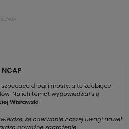
o NCAP
e szpecące drogi i mosty, a te zdobiące
w. Na ich temat wypowiedział się
ciej Wisławski
:
 twierdzę, że oderwanie naszej uwagi nawet
rdzo poważne zagrożenie.