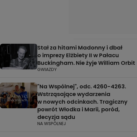
Stał za hitami Madonny i dbał
o imprezy Elżbiety II w Pałacu
Buckingham. Nie żyje William Orbit
GWIAZDY
"Na Wspólnej", odc. 4260-4263.
Wstrząsające wydarzenia
w nowych odcinkach. Tragiczny
powrót Włodka i Marii, poród,
decyzja sądu
NA WSPÓLNEJ