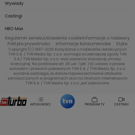
Gogglebox. Przed telewizorem
Castingi
Wideo
Eurosport
Ewa Galica
Wywiady
Tvn7
Marta Malikowska
Kinga Jasik
Oskar Netkowski
Natalia Natsu Karczmarczyk
99 gra o wszystko
Nasze Programy
TVN
Castingi
Kacper Jeneralski
Marta Mandaryna Wisniewska
Na Wspolnej
Twoja Stara
Radoslaw Majdan
Życie na kredycie
Program TV
Dzień Dobry TVN
HBO Max
Katarzyna Rozmyslowicz
Monika Olejnik
Regulamin serwisu
Ustawienia cookie
Informacje o nadawcy
Anna Samusionek
Przepisy
Przemyslaw Cypryanski
TVN7
Polityka prywatności
Informacje konsumenckie
Etyka
Damian Michalowski
Ewa Piekut
Copyright (C) 1997-2025 Korzystanie z materiałów redakcyjnych
TVN Style
Magdalena Gwozdz
Kuchenne Rewolucje
TVN S.A. / TVN Media Sp. z o.o. wymaga wcześniejszej zgody TVN
S.A./ TVN Media Sp. z o.o. oraz zawarcia stosownej umowy
Tadeusz Huk
Lucyna Malec
Ewa Gawryluk
licencyjnej. Na podstawie art. 25 ust. 1 pkt. 1 b) ustawy o prawie
Co za tydzień
Marta Jankowska
Bartosz Skrobisz
autorskim i prawach pokrewnych TVN S.A. / TVN Media Sp. z o.o.
wyraźnie zastrzega, że dalsze rozpowszechnianie artykułów
Malwina Wedzikowska
Krzysztof Skorzynski
TTV
zamieszczonych w programach oraz na stronach internetowych
Helena Englert
Aleksander Zniszczol
TVN S.A. / TVN Media Sp. z o.o. jest zabronione.
Dorota Szelagowska
Karolina Sobotka
Sonia Mietielica
Maciej Kuciel
Weekendowa Metamorfoza
Leszek Lichota
AKTUALNOŚCI
PROGRAM TV
CASTINGI
Kasia Wajda
Agata Kulesza
Boguslawa Bibi Brzezinska
Gwiazdy Muzyki
Maciej Stuhr
Klaudia El Dursi
Marta Wierzbicka
Izabella Krzan
Michal Pirog