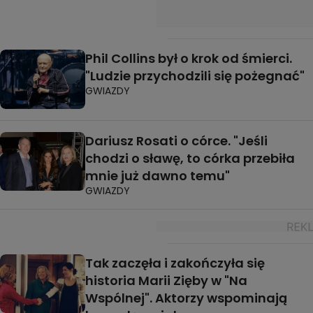
Phil Collins był o krok od śmierci.
"Ludzie przychodzili się pożegnać"
GWIAZDY
Dariusz Rosati o córce. "Jeśli
chodzi o sławę, to córka przebiła
mnie już dawno temu"
GWIAZDY
Tak zaczęła i zakończyła się
historia Marii Zięby w "Na
Wspólnej". Aktorzy wspominają