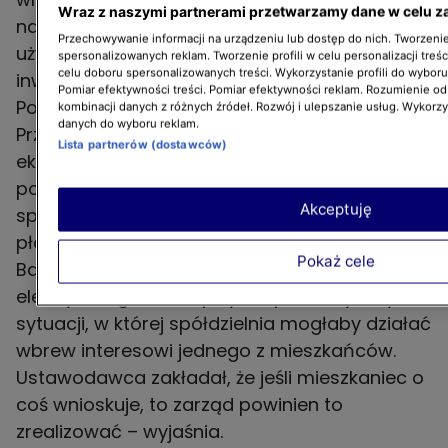
Wraz z naszymi partnerami przetwarzamy dane w celu z
nadal potrafiły piętrzyć problemy i utrudniać
Przechowywanie informacji na urządzeniu lub dostęp do nich. Tworzenie 
użytkownikom aut elektrycznych realizację
spersonalizowanych reklam. Tworzenie profili w celu personalizacji treśc
celu doboru spersonalizowanych treści. Wykorzystanie profili do wybor
inwestycji – tłumaczy Marek Popiołek z
Pomiar efektywności treści. Pomiar efektywności reklam. Rozumienie odb
Polskiego Stowarzyszenia Nowej Mobilności.
kombinacji danych z różnych źródeł. Rozwój i ulepszanie usług. Wykorz
danych do wyboru reklam.
Przykładowo, zarządy odmawiały zlecenia
Lista partnerów (dostawców)
ekspertyzy technicznej, tłumacząc to brakiem
podstaw czy brakiem obowiązku. – Bywało, że
Akceptuję
spółdzielnia mówiła wprost: „nie mamy pana
płaszcza i co nam pan zrobi?” – dodaje
Pokaż cele
Bartłomiej Derski, właściciel auta
elektrycznego. – Przepisy nie przewidywały
sytuacji, w której spółdzielnia mogłaby działać
wbrew interesowi jednego z mieszkańców.
Ustawodawca zakładał, że jeśli mieszkaniec o
coś wnioskuje, to zarząd powinien to
zrealizować – wyjaśnia.