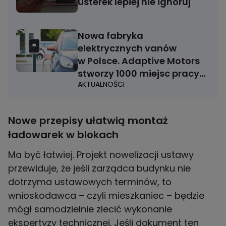
usterek lepiej nie ignoruj
Nowa fabryka
elektrycznych vanów
w Polsce. Adaptive Motors
stworzy 1000 miejsc pracy
AKTUALNOŚCI
w Kleszczowie
Nowe przepisy ułatwią montaż
ładowarek w blokach
Ma być łatwiej. Projekt nowelizacji ustawy
przewiduje, że jeśli zarządca budynku nie
dotrzyma ustawowych terminów, to
wnioskodawca – czyli mieszkaniec – będzie
mógł samodzielnie zlecić wykonanie
ekspertyzy technicznej. Jeśli dokument ten