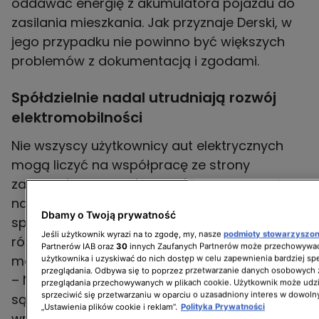
oddawać energię z akumulatora pojazdu do
zasilania mieszkania. Jak przyznaje Derski, w
jego przypadku nie powinno być większych
problemów z dokumentacją i zgodami.
Spółdzielnie nadal utrudniają rozwój
elektromobilności
Nie wszyscy użytkownicy aut elektrycznych
mogą liczyć na współpracę ze strony
zarządców budynków. Część z nich musiała
nawet wejść na drogę sądową, ponieważ
Dbamy o Twoją prywatność
spółdzielnie i wspólnoty mieszkaniowe – z
Jeśli użytkownik wyrazi na to zgodę, my, nasze
podmioty stowarzyszo
różnych powodów – odwlekały decyzję o
Partnerów IAB oraz
30
innych Zaufanych Partnerów może przechowywać
montażu ładowarek.
użytkownika i uzyskiwać do nich dostęp w celu zapewnienia bardziej 
przeglądania. Odbywa się to poprzez przetwarzanie danych osobowych
– Nawet mimo prawomocnych wyroków
przeglądania przechowywanych w plikach cookie. Użytkownik może udzi
sprzeciwić się przetwarzaniu w oparciu o uzasadniony interes w dowoln
sądów, które zapadały na korzyść
„Ustawienia plików cookie i reklam”.
Polityka Prywatności
wnioskodawców, wspólnoty mieszkaniowe