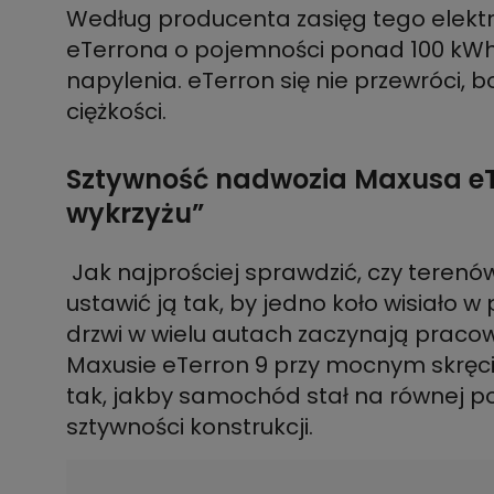
Według producenta zasięg tego elektr
eTerrona o pojemności ponad 100 kWh 
napylenia. eTerron się nie przewróci, 
Sztywność nadwozia Maxusa eTe
wykrzyżu”
Jak najprościej sprawdzić, czy tere
ustawić ją tak, by jedno koło wisiało w 
drzwi w wielu autach zaczynają pracow
Maxusie eTerron 9 przy mocnym skręcie
tak, jakby samochód stał na równej po
sztywności konstrukcji.