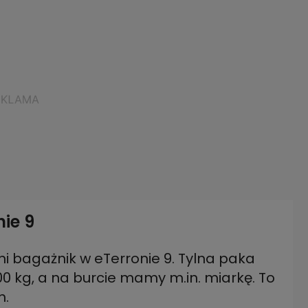
ie 9
i bagażnik w eTerronie 9. Tylna paka
0 kg, a na burcie mamy m.in. miarkę. To
h.