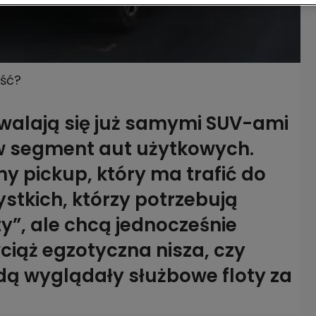
ość?
walają się już samymi SUV-ami
 w segment aut użytkowych.
ny pickup, który ma trafić do
ystkich, którzy potrzebują
y”, ale chcą jednocześnie
wciąż egzotyczna nisza, czy
dą wyglądały służbowe floty za