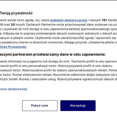
Twoją prywatność
ownik wyrazi na to zgodę, my, nasze
podmioty stowarzyszone
i naszych
161
Zaufa
IAB oraz
30
innych Zaufanych Partnerów może przechowywać dane osobowe na ur
 i uzyskiwać do nich dostęp w celu zapewnienia bardziej spersonalizowanego spo
a. Odbywa się to poprzez przetwarzanie danych osobowych zebranych z danych pr
nych w plikach cookie. Użytkownik może udzielić/wycofać zgodę i sprzeciwić się
 uzasadniony interes w dowolnym momencie, klikając przycisk „Ustawienia plików c
lityka Prywatności
aszymi partnerami przetwarzamy dane w celu zapewnienia:
nie informacji na urządzeniu lub dostęp do nich. Tworzenie profili w celu sperso
zenie profili w celu personalizacji treści. Wykorzystywanie profili w celu doboru
owanych treści. Wykorzystanie profili do wyboru spersonalizowanych reklam. Pomia
i treści. Pomiar efektywności reklam. Rozumienie odbiorców dzięki statystyce lub 
żnych źródeł. Rozwój i ulepszanie usług. Wykorzystywanie ograniczonych danych 
nerów (dostawców)
Pokaż cele
Akceptuję