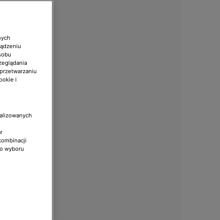
nych
ządzeniu
sobu
zeglądania
 przetwarzaniu
ookie i
nalizowanych
r
kombinacji
do wyboru