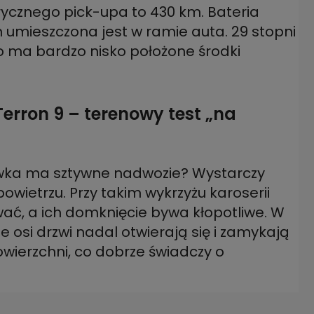
ycznego pick-upa to 430 km. Bateria
umieszczona jest w ramie auta. 29 stopni
bo ma bardzo nisko położone środki
rron 9 – terenowy test „na
nówka ma sztywne nadwozie? Wystarczy
powietrzu. Przy takim wykrzyżu karoserii
ać, a ich domknięcie bywa kłopotliwe. W
 osi drzwi nadal otwierają się i zamykają
wierzchni, co dobrze świadczy o