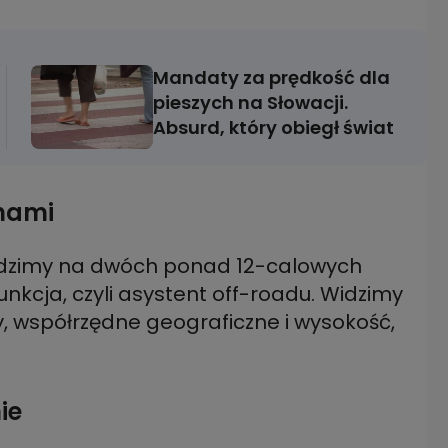
Mandaty za prędkość dla
pieszych na Słowacji.
Absurd, który obiegł świat
nami
widzimy na dwóch ponad 12-calowych
nkcja, czyli asystent off-roadu. Widzimy
dy, współrzędne geograficzne i wysokość,
ie