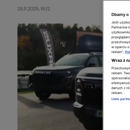
25.11.2025, 16:12
Dbamy o 
Jeśli użytk
Partnerów 
użytkownika
przeglądani
przechowywa
w oparciu o
reklam”.
Po
Wraz z n
Przechowywa
reklam. Twor
spersonaliz
efektywnośc
danych z ró
reklam.
Lista part