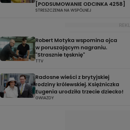
[PODSUMOWANIE ODCINKA 4258]
STRESZCZENIA NA WSPÓLNEJ
Robert Motyka wspomina ojca
w poruszającym nagraniu.
"Strasznie tęsknię"
TTV
Radosne wieści z brytyjskiej
rodziny królewskiej. Księżniczka
Eugenia urodziła trzecie dziecko!
GWIAZDY