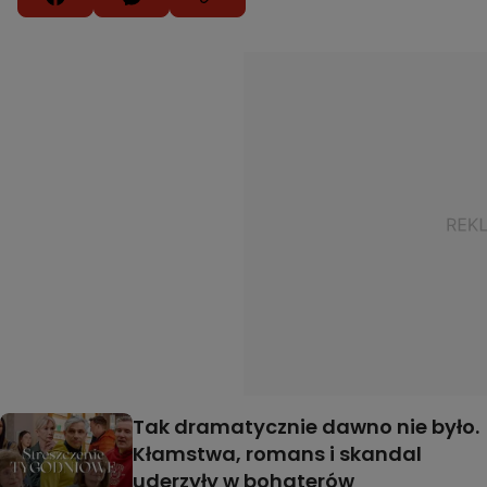
Tak dramatycznie dawno nie było.
Kłamstwa, romans i skandal
uderzyły w bohaterów