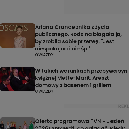
Ariana Grande znika z życia
publicznego. Rodzina błagała ją,
by zrobiła sobie przerwę. "Jest
niespokojna i nie śpi"
GWIAZDY
W takich warunkach przebywa syn
księżnej Mette-Marit. Areszt
domowy z basenem i grillem
GWIAZDY
Oferta programowa TVN – Jesień
2026! Sprawdź, co oglądać. Kiedy