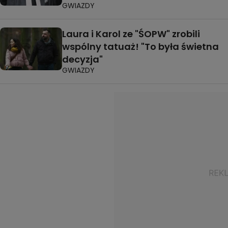
GWIAZDY
Laura i Karol ze "ŚOPW" zrobili
wspólny tatuaż! "To była świetna
decyzja"
GWIAZDY