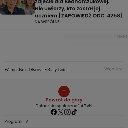
zajęcie dla Bednarczukowej.
Nie uwierzy, kto został jej
uczniem [ZAPOWIEDŹ ODC. 4258]
NA WSPÓLNEJ
Więcej
Warner Bros Discovery
Bialy Lotos
Niebezpieczne Dzielnice
Malgorzata Rozenek Majdan
Duda Kontra Szafranski
Agnieszka Bobek
Anna Senkara
Lady Love
Jezdzic Obserwowac
Powrót do góry
Josephine Kwasniewska
Playerpl
Przemek Szafranski
Dołącz do społeczności TVN:
Aneta Glam
Dariusz Zdrojkowski
Julia Tychoniewicz
Sami Swoi Poczatek
Mowie Wam
Program TV
Sandra Hajduk Popinska
Kamila Urzedowska