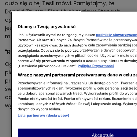
dużo się o tej Tesli mówi. Pamiętajmy, że
Donald Trump i Elon Musk mają w Stanach
ogromną liczbę zwolenników, bo tam połowa
Dbamy o Twoją prywatność
jest po jednej, połowa po drugiej stronie –
mówi Cała.
Jeśli użytkownik wyrazi na to zgodę, my, nasze
podmioty stowarzyszo
Partnerów IAB oraz
30
innych Zaufanych Partnerów może przechowywać
użytkownika i uzyskiwać do nich dostęp w celu zapewnienia bardziej 
"Raport Turbo" - gdzie i kiedy oglądać?
przeglądania. Odbywa się to poprzez przetwarzanie danych osobowych
przeglądania przechowywanych w plikach cookie. Użytkownik może udzi
sprzeciwić się przetwarzaniu w oparciu o uzasadniony interes w dowoln
Oglądaj "Raport Turbo" od poniedziałku do
„Ustawienia plików cookie i reklam”.
Polityka Prywatności
piątku o 18:00 i 22:00 na kanale TVN Turbo. W
Wraz z naszymi partnerami przetwarzamy dane w celu z
programie zawsze najnowsze doniesienia ze
Przechowywanie informacji na urządzeniu lub dostęp do nich. Tworzenie 
świata motoryzacji i techniki. Codziennie nowa
spersonalizowanych reklam. Tworzenie profili w celu personalizacji treśc
celu doboru spersonalizowanych treści. Wykorzystanie profili do wybor
dawka informacji o premierach, rajdach i
Pomiar efektywności treści. Pomiar efektywności reklam. Rozumienie odb
wyścigach i najważniejszych wydarzeniach.
kombinacji danych z różnych źródeł. Rozwój i ulepszanie usług. Wykorz
danych do wyboru reklam.
Lista partnerów (dostawców)
Akceptuję