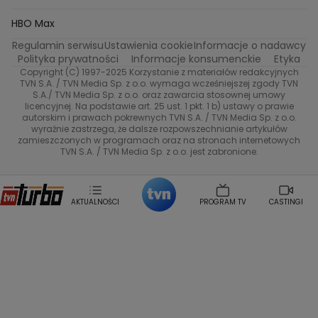
Na Wspolnej
Twoja Stara
Radoslaw Majdan
Życie na kredycie
Program TV
Dzień Dobry TVN
HBO Max
Katarzyna Rozmyslowicz
Monika Olejnik
Regulamin serwisu
Ustawienia cookie
Informacje o nadawcy
Anna Samusionek
Przepisy
Przemyslaw Cypryanski
TVN7
Polityka prywatności
Informacje konsumenckie
Etyka
Damian Michalowski
Ewa Piekut
Copyright (C) 1997-2025 Korzystanie z materiałów redakcyjnych
TVN Style
Magdalena Gwozdz
Kuchenne Rewolucje
TVN S.A. / TVN Media Sp. z o.o. wymaga wcześniejszej zgody TVN
S.A./ TVN Media Sp. z o.o. oraz zawarcia stosownej umowy
Tadeusz Huk
Lucyna Malec
Ewa Gawryluk
licencyjnej. Na podstawie art. 25 ust. 1 pkt. 1 b) ustawy o prawie
Co za tydzień
Marta Jankowska
Bartosz Skrobisz
autorskim i prawach pokrewnych TVN S.A. / TVN Media Sp. z o.o.
wyraźnie zastrzega, że dalsze rozpowszechnianie artykułów
Malwina Wedzikowska
Krzysztof Skorzynski
TTV
zamieszczonych w programach oraz na stronach internetowych
Helena Englert
Aleksander Zniszczol
TVN S.A. / TVN Media Sp. z o.o. jest zabronione.
Dorota Szelagowska
Karolina Sobotka
Sonia Mietielica
Maciej Kuciel
Weekendowa Metamorfoza
Leszek Lichota
AKTUALNOŚCI
PROGRAM TV
CASTINGI
Kasia Wajda
Agata Kulesza
Boguslawa Bibi Brzezinska
Gwiazdy Muzyki
Maciej Stuhr
Klaudia El Dursi
Marta Wierzbicka
Izabella Krzan
Michal Pirog