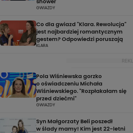
shower
GWIAZDY
Co dla gwiazd "Klara. Rewolucja"
jest najbardziej romantycznym
gestem? Odpowiedzi poruszają
KLARA
Pola Wiśniewska gorzko
o oświadczeniu Michała
Wiśniewskiego. "Rozpłakałam się
przed dziećmi"
GWIAZDY
Syn Małgorzaty Beli poszedł
w ślady mamy! Kim jest 22-letni