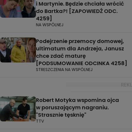
i Martynie. Będzie chciała wrócić
do Bartka?! [ZAPOWIEDŹ ODC.
4259]
NA WSPÓLNEJ
Podejrzenie przemocy domowej,
ultimatum dla Andrzeja, Janusz
chce zdać maturę
[PODSUMOWANIE ODCINKA 4258]
STRESZCZENIA NA WSPÓLNEJ
Robert Motyka wspomina ojca
w poruszającym nagraniu.
"Strasznie tęsknię"
TTV