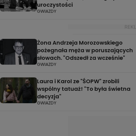
uroczystości
GWIAZDY
Żona Andrzeja Morozowskiego
pożegnała męża w poruszających
słowach. "Odszedł za wcześnie"
GWIAZDY
Laura i Karol ze "ŚOPW" zrobili
wspólny tatuaż! "To była świetna
decyzja"
GWIAZDY