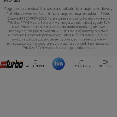
HBO Max
Katarzyna Rozmyslowicz
Monika Olejnik
Regulamin serwisu
Ustawienia cookie
Informacje o nadawcy
Anna Samusionek
Przepisy
Przemyslaw Cypryanski
TVN7
Polityka prywatności
Informacje konsumenckie
Etyka
Damian Michalowski
Ewa Piekut
Copyright (C) 1997-2025 Korzystanie z materiałów redakcyjnych
TVN Style
Magdalena Gwozdz
Kuchenne Rewolucje
TVN S.A. / TVN Media Sp. z o.o. wymaga wcześniejszej zgody TVN
S.A./ TVN Media Sp. z o.o. oraz zawarcia stosownej umowy
Tadeusz Huk
Lucyna Malec
Ewa Gawryluk
licencyjnej. Na podstawie art. 25 ust. 1 pkt. 1 b) ustawy o prawie
Co za tydzień
Marta Jankowska
Bartosz Skrobisz
autorskim i prawach pokrewnych TVN S.A. / TVN Media Sp. z o.o.
wyraźnie zastrzega, że dalsze rozpowszechnianie artykułów
Malwina Wedzikowska
Krzysztof Skorzynski
TTV
zamieszczonych w programach oraz na stronach internetowych
Helena Englert
Aleksander Zniszczol
TVN S.A. / TVN Media Sp. z o.o. jest zabronione.
Dorota Szelagowska
Karolina Sobotka
Sonia Mietielica
Maciej Kuciel
Weekendowa Metamorfoza
Leszek Lichota
AKTUALNOŚCI
PROGRAM TV
CASTINGI
Kasia Wajda
Agata Kulesza
Boguslawa Bibi Brzezinska
Gwiazdy Muzyki
Maciej Stuhr
Klaudia El Dursi
Marta Wierzbicka
Izabella Krzan
Michal Pirog