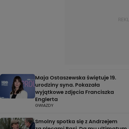
Maja Ostaszewska świętuje 19.
urodziny syna. Pokazała
wyjątkowe zdjęcia Franciszka
Englerta
GWIAZDY
Smolny spotka się z Andrzejem
za plecami Basi. Da mu ultimatum