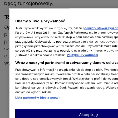
będą funkcjonowały.
"Raport Turbo" - gdzie i kiedy oglądać?
Dbamy o Twoją prywatność
Oglądaj "Raport Turbo" od poniedziałku do
Jeśli użytkownik wyrazi na to zgodę, my, nasze
podmioty stowarzyszo
Partnerów IAB oraz
30
innych Zaufanych Partnerów może przechowywać
piątku o 18:00 i 22:00 na kanale TVN Turbo. W
użytkownika i uzyskiwać do nich dostęp w celu zapewnienia bardziej 
programie zawsze najnowsze doniesienia ze
przeglądania. Odbywa się to poprzez przetwarzanie danych osobowych
przeglądania przechowywanych w plikach cookie. Użytkownik może udzi
świata motoryzacji i techniki. Codziennie nowa
sprzeciwić się przetwarzaniu w oparciu o uzasadniony interes w dowoln
dawka informacji o premierach, rajdach i
„Ustawienia plików cookie i reklam”.
Polityka Prywatności
wyścigach i najważniejszych wydarzeniach.
Wraz z naszymi partnerami przetwarzamy dane w celu z
Przechowywanie informacji na urządzeniu lub dostęp do nich. Tworzenie 
spersonalizowanych reklam. Tworzenie profili w celu personalizacji treśc
celu doboru spersonalizowanych treści. Wykorzystanie profili do wybor
Pomiar efektywności treści. Pomiar efektywności reklam. Rozumienie odb
kombinacji danych z różnych źródeł. Rozwój i ulepszanie usług. Wykorz
danych do wyboru reklam.
Lista partnerów (dostawców)
Akceptuję