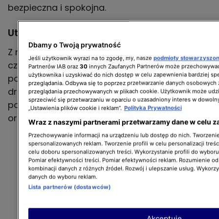
bezpieczna i spokojna.
Utrudnienia dla ciężkiego transportu
Dbamy o Twoją prywatność
Z myślą o płynności ruchu, wprowadzono
Jeśli użytkownik wyrazi na to zgodę, my, nasze
podmioty stowarzyszo
czasowe ograniczenia dla ciężarówek o masie
Partnerów IAB oraz
30
innych Zaufanych Partnerów może przechowywać
użytkownika i uzyskiwać do nich dostęp w celu zapewnienia bardziej 
powyżej 12 ton. Zakaz poruszania się po
przeglądania. Odbywa się to poprzez przetwarzanie danych osobowych
drogach krajowych obowiązuje 31
przeglądania przechowywanych w plikach cookie. Użytkownik może udzi
sprzeciwić się przetwarzaniu w oparciu o uzasadniony interes w dowoln
października (piątek) w godzinach 18:00-22:00
„Ustawienia plików cookie i reklam”.
Polityka Prywatności
oraz 1 listopada (sobota) od 8:00 do 22:00.
Wraz z naszymi partnerami przetwarzamy dane w celu z
Przechowywanie informacji na urządzeniu lub dostęp do nich. Tworzenie 
spersonalizowanych reklam. Tworzenie profili w celu personalizacji treśc
celu doboru spersonalizowanych treści. Wykorzystanie profili do wybor
Pomiar efektywności treści. Pomiar efektywności reklam. Rozumienie odb
kombinacji danych z różnych źródeł. Rozwój i ulepszanie usług. Wykorz
danych do wyboru reklam.
Lista partnerów (dostawców)
Akceptuję