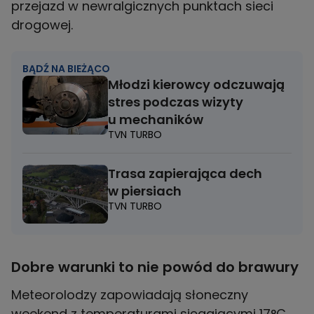
przejazd w newralgicznych punktach sieci
drogowej.
BĄDŹ NA BIEŻĄCO
Młodzi kierowcy odczuwają
stres podczas wizyty
u mechaników
TVN TURBO
Trasa zapierająca dech
w piersiach
TVN TURBO
Dobre warunki to nie powód do brawury
Meteorolodzy zapowiadają słoneczny
weekend z temperaturami sięgającymi 17°C.