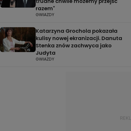
trudne chwile możemy przejść
razem"
GWIAZDY
Katarzyna Grochola pokazała
kulisy nowej ekranizacji. Danuta
Stenka znów zachwyca jako
Judyta
GWIAZDY