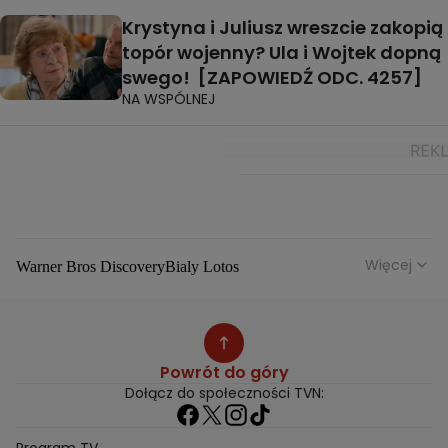
Krystyna i Juliusz wreszcie zakopią
topór wojenny? Ula i Wojtek dopną
swego! [ZAPOWIEDŹ ODC. 4257]
NA WSPÓLNEJ
Więcej
Warner Bros Discovery
Bialy Lotos
Niebezpieczne Dzielnice
Malgorzata Rozenek Majdan
Duda Kontra Szafranski
Agnieszka Bobek
Anna Senkara
Lady Love
Jezdzic Obserwowac
Powrót do góry
Josephine Kwasniewska
Playerpl
Przemek Szafranski
Dołącz do społeczności TVN:
Aneta Glam
Dariusz Zdrojkowski
Julia Tychoniewicz
Sami Swoi Poczatek
Mowie Wam