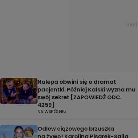
Nalepa obwini się o dramat
pacjentki. Później Kalski wyzna mu
swój sekret [ZAPOWIEDŹ ODC.
4259]
NA WSPÓLNEJ
Odlew ciążowego brzuszka
na żywo! Karolina Pisarek-Salla