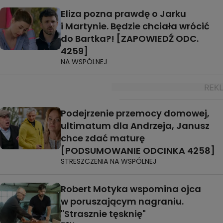
Eliza pozna prawdę o Jarku
i Martynie. Będzie chciała wrócić
do Bartka?! [ZAPOWIEDŹ ODC.
4259]
NA WSPÓLNEJ
Podejrzenie przemocy domowej,
ultimatum dla Andrzeja, Janusz
chce zdać maturę
[PODSUMOWANIE ODCINKA 4258]
STRESZCZENIA NA WSPÓLNEJ
Robert Motyka wspomina ojca
w poruszającym nagraniu.
"Strasznie tęsknię"