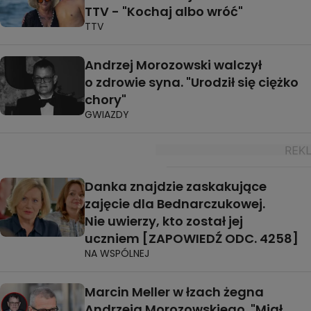
TTV - "Kochaj albo wróć"
TTV
Andrzej Morozowski walczył
o zdrowie syna. "Urodził się ciężko
chory"
GWIAZDY
Danka znajdzie zaskakujące
zajęcie dla Bednarczukowej.
Nie uwierzy, kto został jej
uczniem [ZAPOWIEDŹ ODC. 4258]
NA WSPÓLNEJ
Marcin Meller w łzach żegna
Andrzeja Morozowskiego. "Miał