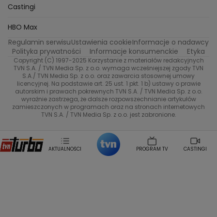
99 gra o wszystko
Nasze Programy
TVN
Castingi
Kacper Jeneralski
Marta Mandaryna Wisniewska
Na Wspolnej
Twoja Stara
Radoslaw Majdan
Życie na kredycie
Program TV
Dzień Dobry TVN
HBO Max
Katarzyna Rozmyslowicz
Monika Olejnik
Regulamin serwisu
Ustawienia cookie
Informacje o nadawcy
Anna Samusionek
Przepisy
Przemyslaw Cypryanski
TVN7
Polityka prywatności
Informacje konsumenckie
Etyka
Damian Michalowski
Ewa Piekut
Copyright (C) 1997-2025 Korzystanie z materiałów redakcyjnych
TVN Style
Magdalena Gwozdz
Kuchenne Rewolucje
TVN S.A. / TVN Media Sp. z o.o. wymaga wcześniejszej zgody TVN
S.A./ TVN Media Sp. z o.o. oraz zawarcia stosownej umowy
Tadeusz Huk
Lucyna Malec
Ewa Gawryluk
licencyjnej. Na podstawie art. 25 ust. 1 pkt. 1 b) ustawy o prawie
Co za tydzień
Marta Jankowska
Bartosz Skrobisz
autorskim i prawach pokrewnych TVN S.A. / TVN Media Sp. z o.o.
wyraźnie zastrzega, że dalsze rozpowszechnianie artykułów
Malwina Wedzikowska
Krzysztof Skorzynski
TTV
zamieszczonych w programach oraz na stronach internetowych
Helena Englert
Aleksander Zniszczol
TVN S.A. / TVN Media Sp. z o.o. jest zabronione.
Dorota Szelagowska
Karolina Sobotka
Sonia Mietielica
Maciej Kuciel
Weekendowa Metamorfoza
Leszek Lichota
AKTUALNOŚCI
PROGRAM TV
CASTINGI
Kasia Wajda
Agata Kulesza
Boguslawa Bibi Brzezinska
Gwiazdy Muzyki
Maciej Stuhr
Klaudia El Dursi
Marta Wierzbicka
Izabella Krzan
Michal Pirog