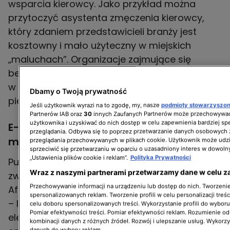
wsparcia kierowcy. Jako przykład można
przytoczyć asystenta zmęczenia kierowcy,
który zdaniem przedstawicieli branży jest
kosztowny i mało użyteczny w miejskich
„maluchach”. Organizacje zajmujące się
bezpieczeństwem ostrzegają jednak, że cięcia
w tej sferze mogą odbić się na ochronie
Dbamy o Twoją prywatność
Jeśli użytkownik wyrazi na to zgodę, my, nasze
podmioty stowarzyszo
Partnerów IAB oraz
30
innych Zaufanych Partnerów może przechowywać
użytkownika i uzyskiwać do nich dostęp w celu zapewnienia bardziej 
E-cars i zasada 3E – nowa filozofia
przeglądania. Odbywa się to poprzez przetwarzanie danych osobowych
małych aut
przeglądania przechowywanych w plikach cookie. Użytkownik może udzi
sprzeciwić się przetwarzaniu w oparciu o uzasadniony interes w dowoln
„Ustawienia plików cookie i reklam”.
Polityka Prywatności
Publicyści związani z elektromobilnością
Wraz z naszymi partnerami przetwarzamy dane w celu z
zwracają uwagę, że inicjatywa Small
Przechowywanie informacji na urządzeniu lub dostęp do nich. Tworzenie 
Affordable Cars łączy się z koncepcją E-cars
spersonalizowanych reklam. Tworzenie profili w celu personalizacji treśc
– lekkich, lokalnie produkowanych aut
celu doboru spersonalizowanych treści. Wykorzystanie profili do wybor
Pomiar efektywności treści. Pomiar efektywności reklam. Rozumienie odb
elektrycznych definiowanych przez zasadę 3E:
kombinacji danych z różnych źródeł. Rozwój i ulepszanie usług. Wykorz
danych do wyboru reklam.