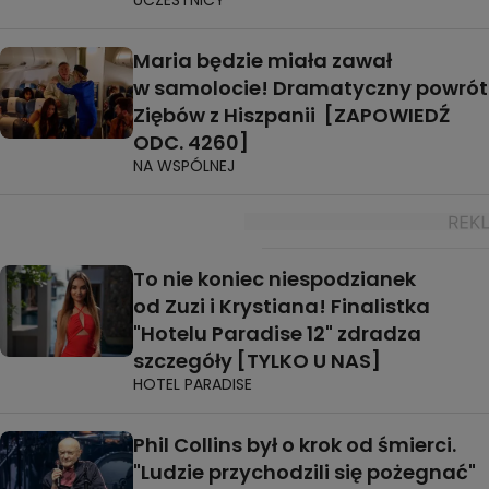
UCZESTNICY
Maria będzie miała zawał
w samolocie! Dramatyczny powrót
Ziębów z Hiszpanii [ZAPOWIEDŹ
ODC. 4260]
NA WSPÓLNEJ
To nie koniec niespodzianek
od Zuzi i Krystiana! Finalistka
"Hotelu Paradise 12" zdradza
szczegóły [TYLKO U NAS]
HOTEL PARADISE
Phil Collins był o krok od śmierci.
"Ludzie przychodzili się pożegnać"