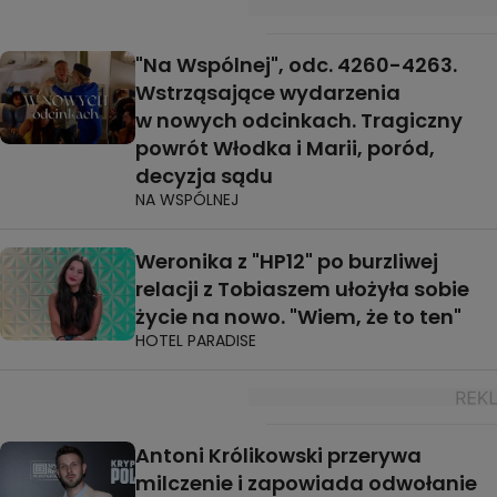
"Na Wspólnej", odc. 4260-4263.
Wstrząsające wydarzenia
w nowych odcinkach. Tragiczny
powrót Włodka i Marii, poród,
decyzja sądu
NA WSPÓLNEJ
Weronika z "HP12" po burzliwej
relacji z Tobiaszem ułożyła sobie
życie na nowo. "Wiem, że to ten"
HOTEL PARADISE
Antoni Królikowski przerywa
milczenie i zapowiada odwołanie