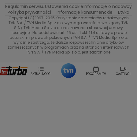
Katarzyna Rozmyslowicz
Monika Olejnik
Regulamin serwisu
Ustawienia cookie
Informacje o nadawcy
Anna Samusionek
Przepisy
Przemyslaw Cypryanski
TVN7
Polityka prywatności
Informacje konsumenckie
Etyka
Damian Michalowski
Ewa Piekut
Copyright (C) 1997-2025 Korzystanie z materiałów redakcyjnych
TVN Style
Magdalena Gwozdz
Kuchenne Rewolucje
TVN S.A. / TVN Media Sp. z o.o. wymaga wcześniejszej zgody TVN
S.A./ TVN Media Sp. z o.o. oraz zawarcia stosownej umowy
Tadeusz Huk
Lucyna Malec
Ewa Gawryluk
licencyjnej. Na podstawie art. 25 ust. 1 pkt. 1 b) ustawy o prawie
Co za tydzień
Marta Jankowska
Bartosz Skrobisz
autorskim i prawach pokrewnych TVN S.A. / TVN Media Sp. z o.o.
wyraźnie zastrzega, że dalsze rozpowszechnianie artykułów
Malwina Wedzikowska
Krzysztof Skorzynski
TTV
zamieszczonych w programach oraz na stronach internetowych
Helena Englert
Aleksander Zniszczol
TVN S.A. / TVN Media Sp. z o.o. jest zabronione.
Dorota Szelagowska
Karolina Sobotka
Sonia Mietielica
Maciej Kuciel
Weekendowa Metamorfoza
Leszek Lichota
AKTUALNOŚCI
PROGRAM TV
CASTINGI
Kasia Wajda
Agata Kulesza
Boguslawa Bibi Brzezinska
Gwiazdy Muzyki
Maciej Stuhr
Klaudia El Dursi
Marta Wierzbicka
Izabella Krzan
Michal Pirog