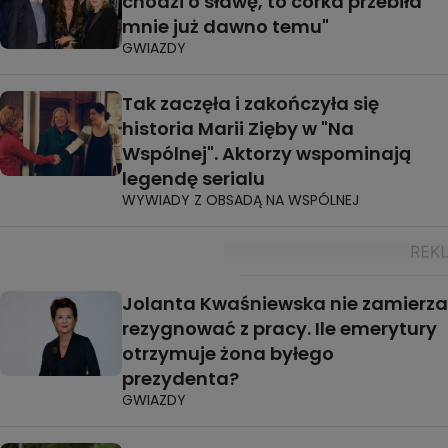
chodzi o sławę, to córka przebiła
mnie już dawno temu"
GWIAZDY
Tak zaczęła i zakończyła się
historia Marii Zięby w "Na
Wspólnej". Aktorzy wspominają
legendę serialu
WYWIADY Z OBSADĄ NA WSPÓLNEJ
Jolanta Kwaśniewska nie zamierza
rezygnować z pracy. Ile emerytury
otrzymuje żona byłego
prezydenta?
GWIAZDY