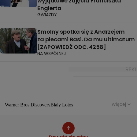
wyjątkowe zdjęcia Franciszka
Englerta
GWIAZDY
Smolny spotka się z Andrzejem
za plecami Basi. Da mu ultimatum
[ZAPOWIEDŹ ODC. 4258]
NA WSPÓLNEJ
Więcej
Warner Bros Discovery
Bialy Lotos
Niebezpieczne Dzielnice
Malgorzata Rozenek Majdan
Duda Kontra Szafranski
Agnieszka Bobek
Anna Senkara
Lady Love
Jezdzic Obserwowac