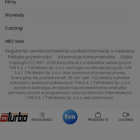
Zakup w ciemno
Nasze Programy
Castingi
TVN24
Filmy
Kuba Nowaczkiewicz
Iza Kuna
Piotr Koprowski
Gogglebox. Przed telewizorem
Castingi
Wideo
Eurosport
Ewa Galica
Wywiady
Tvn7
Marta Malikowska
Kinga Jasik
Oskar Netkowski
Natalia Natsu Karczmarczyk
99 gra o wszystko
Nasze Programy
TVN
Castingi
Kacper Jeneralski
Marta Mandaryna Wisniewska
Na Wspolnej
Twoja Stara
Radoslaw Majdan
Życie na kredycie
Program TV
Dzień Dobry TVN
HBO Max
Katarzyna Rozmyslowicz
Monika Olejnik
Regulamin serwisu
Ustawienia cookie
Informacje o nadawcy
Anna Samusionek
Przepisy
Przemyslaw Cypryanski
TVN7
Polityka prywatności
Informacje konsumenckie
Etyka
Damian Michalowski
Ewa Piekut
Copyright (C) 1997-2025 Korzystanie z materiałów redakcyjnych
TVN Style
Magdalena Gwozdz
Kuchenne Rewolucje
TVN S.A. / TVN Media Sp. z o.o. wymaga wcześniejszej zgody TVN
S.A./ TVN Media Sp. z o.o. oraz zawarcia stosownej umowy
Tadeusz Huk
Lucyna Malec
Ewa Gawryluk
licencyjnej. Na podstawie art. 25 ust. 1 pkt. 1 b) ustawy o prawie
Co za tydzień
Marta Jankowska
Bartosz Skrobisz
autorskim i prawach pokrewnych TVN S.A. / TVN Media Sp. z o.o.
wyraźnie zastrzega, że dalsze rozpowszechnianie artykułów
Malwina Wedzikowska
Krzysztof Skorzynski
TTV
zamieszczonych w programach oraz na stronach internetowych
Helena Englert
Aleksander Zniszczol
TVN S.A. / TVN Media Sp. z o.o. jest zabronione.
Dorota Szelagowska
Karolina Sobotka
Sonia Mietielica
Maciej Kuciel
Weekendowa Metamorfoza
Leszek Lichota
AKTUALNOŚCI
PROGRAM TV
CASTINGI
Kasia Wajda
Agata Kulesza
Boguslawa Bibi Brzezinska
Gwiazdy Muzyki