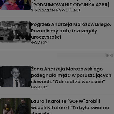
[PODSUMOWANIE ODCINKA 4259]
STRESZCZENIA NA WSPÓLNEJ
Pogrzeb Andrzeja Morozowskiego.
Poznaliśmy datę i szczegóły
uroczystości
GWIAZDY
Żona Andrzeja Morozowskiego
pożegnała męża w poruszających
słowach. "Odszedł za wcześnie"
GWIAZDY
Laura i Karol ze "ŚOPW" zrobili
wspólny tatuaż! "To była świetna
decyzja"