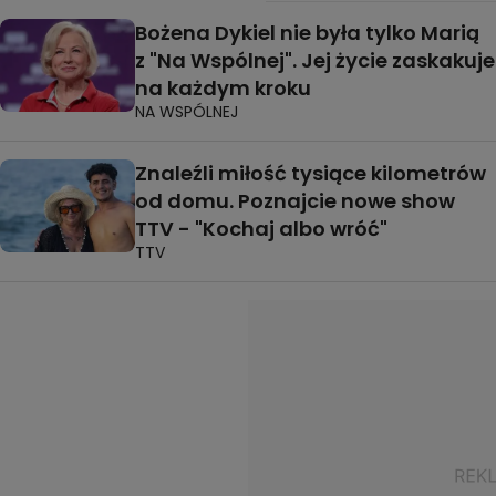
Bożena Dykiel nie była tylko Marią
z "Na Wspólnej". Jej życie zaskakuje
na każdym kroku
NA WSPÓLNEJ
Znaleźli miłość tysiące kilometrów
od domu. Poznajcie nowe show
TTV - "Kochaj albo wróć"
TTV