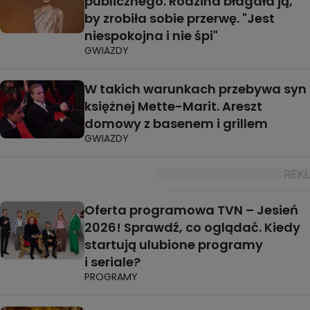
publicznego. Rodzina błagała ją,
by zrobiła sobie przerwę. "Jest
niespokojna i nie śpi"
GWIAZDY
W takich warunkach przebywa syn
księżnej Mette-Marit. Areszt
domowy z basenem i grillem
GWIAZDY
Oferta programowa TVN – Jesień
2026! Sprawdź, co oglądać. Kiedy
startują ulubione programy
i seriale?
PROGRAMY