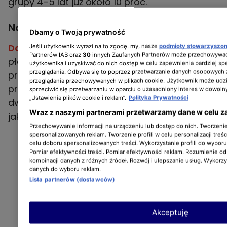
grupy 4–5 lat już około 10 proc.
Najgorsze auta elektryczne według TÜV
Dbamy o Twoją prywatność
Dacia Spring
-
najtańszy elektryk w Europie
Jeśli użytkownik wyrazi na to zgodę, my, nasze
podmioty stowarzyszo
Partnerów IAB oraz
30
innych Zaufanych Partnerów może przechowywać
płaci wysoką cenę za oszczędności
użytkownika i uzyskiwać do nich dostęp w celu zapewnienia bardziej 
przeglądania. Odbywa się to poprzez przetwarzanie danych osobowych
produkcyjne. Choć kusi ceną i prostotą, na
przeglądania przechowywanych w plikach cookie. Użytkownik może udzi
przeglądach wypada gorzej niż auta
sprzeciwić się przetwarzaniu w oparciu o uzasadniony interes w dowoln
„Ustawienia plików cookie i reklam”.
Polityka Prywatności
dwukrotnie starsze. Problemy dotyczą głównie
Wraz z naszymi partnerami przetwarzamy dane w celu z
jakości wykonania i elementów podwozia.
Przechowywanie informacji na urządzeniu lub dostęp do nich. Tworzenie 
spersonalizowanych reklam. Tworzenie profili w celu personalizacji treśc
celu doboru spersonalizowanych treści. Wykorzystanie profili do wybor
Pomiar efektywności treści. Pomiar efektywności reklam. Rozumienie odb
kombinacji danych z różnych źródeł. Rozwój i ulepszanie usług. Wykorz
danych do wyboru reklam.
Lista partnerów (dostawców)
Akceptuję