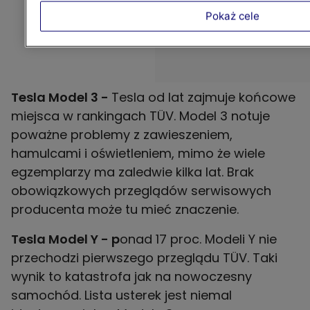
Pokaż cele
Tesla Model 3 -
Tesla od lat zajmuje końcowe
miejsca w rankingach TÜV. Model 3 notuje
poważne problemy z zawieszeniem,
hamulcami i oświetleniem, mimo że wiele
egzemplarzy ma zaledwie kilka lat. Brak
obowiązkowych przeglądów serwisowych
producenta może tu mieć znaczenie.
Tesla Model Y - p
onad 17 proc. Modeli Y nie
przechodzi pierwszego przeglądu TÜV. Taki
wynik to katastrofa jak na nowoczesny
samochód. Lista usterek jest niemal