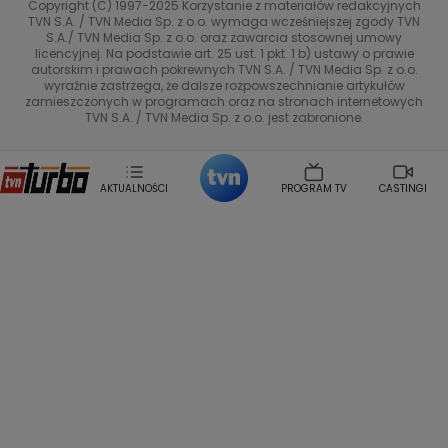
Copyright (C) 1997-2025 Korzystanie z materiałów redakcyjnych
TVN Style
Magdalena Gwozdz
Kuchenne Rewolucje
TVN S.A. / TVN Media Sp. z o.o. wymaga wcześniejszej zgody TVN
S.A./ TVN Media Sp. z o.o. oraz zawarcia stosownej umowy
Tadeusz Huk
Lucyna Malec
Ewa Gawryluk
licencyjnej. Na podstawie art. 25 ust. 1 pkt. 1 b) ustawy o prawie
Co za tydzień
Marta Jankowska
Bartosz Skrobisz
autorskim i prawach pokrewnych TVN S.A. / TVN Media Sp. z o.o.
wyraźnie zastrzega, że dalsze rozpowszechnianie artykułów
Malwina Wedzikowska
Krzysztof Skorzynski
TTV
zamieszczonych w programach oraz na stronach internetowych
Helena Englert
Aleksander Zniszczol
TVN S.A. / TVN Media Sp. z o.o. jest zabronione.
Dorota Szelagowska
Karolina Sobotka
Sonia Mietielica
Maciej Kuciel
Weekendowa Metamorfoza
Leszek Lichota
AKTUALNOŚCI
PROGRAM TV
CASTINGI
Kasia Wajda
Agata Kulesza
Boguslawa Bibi Brzezinska
Gwiazdy Muzyki
Maciej Stuhr
Klaudia El Dursi
Marta Wierzbicka
Izabella Krzan
Michal Pirog