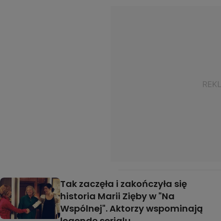
Tak zaczęła i zakończyła się
historia Marii Zięby w "Na
Wspólnej". Aktorzy wspominają
legendę serialu