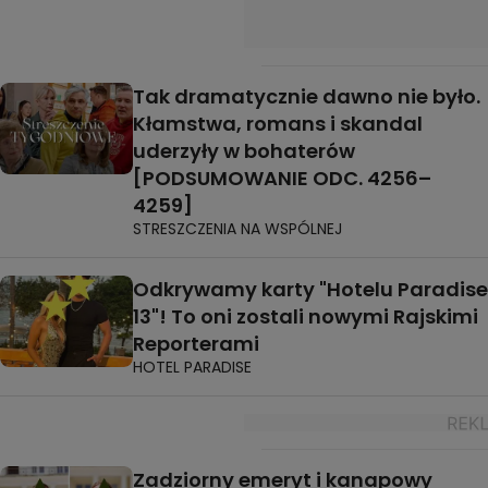
Tak dramatycznie dawno nie było.
Kłamstwa, romans i skandal
uderzyły w bohaterów
[PODSUMOWANIE ODC. 4256–
4259]
STRESZCZENIA NA WSPÓLNEJ
Odkrywamy karty "Hotelu Paradise
13"! To oni zostali nowymi Rajskimi
Reporterami
HOTEL PARADISE
Zadziorny emeryt i kanapowy