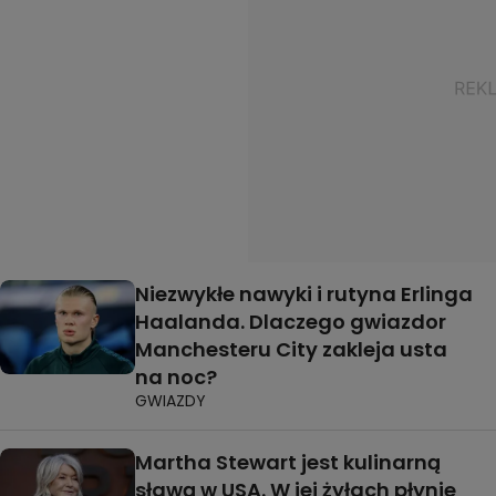
Niezwykłe nawyki i rutyna Erlinga
Haalanda. Dlaczego gwiazdor
Manchesteru City zakleja usta
na noc?
GWIAZDY
Martha Stewart jest kulinarną
sławą w USA. W jej żyłach płynie