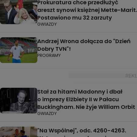
Prokuratura chce przedłużyć
areszt synowi księżnej Mette-Marit.
Postawiono mu 32 zarzuty
GWIAZDY
Andrzej Wrona dołącza do "Dzień
Dobry TVN"!
PROGRAMY
Stał za hitami Madonny i dbał
o imprezy Elżbiety II w Pałacu
Buckingham. Nie żyje William Orbit
GWIAZDY
"Na Wspólnej", odc. 4260-4263.