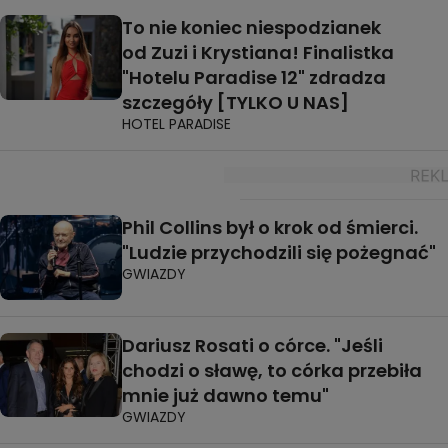
To nie koniec niespodzianek
od Zuzi i Krystiana! Finalistka
"Hotelu Paradise 12" zdradza
szczegóły [TYLKO U NAS]
HOTEL PARADISE
Phil Collins był o krok od śmierci.
"Ludzie przychodzili się pożegnać"
GWIAZDY
Dariusz Rosati o córce. "Jeśli
chodzi o sławę, to córka przebiła
mnie już dawno temu"
GWIAZDY