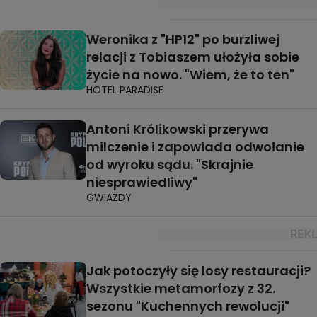
Weronika z "HP12" po burzliwej
relacji z Tobiaszem ułożyła sobie
życie na nowo. "Wiem, że to ten"
HOTEL PARADISE
Antoni Królikowski przerywa
milczenie i zapowiada odwołanie
od wyroku sądu. "Skrajnie
niesprawiedliwy"
GWIAZDY
Jak potoczyły się losy restauracji?
Wszystkie metamorfozy z 32.
sezonu "Kuchennych rewolucji"