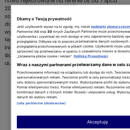
nowo rejestrowane na terenie UE od 7 lipca
2026 roku. Właściciele starszych
samochodów nie mają obowiązku
Dbamy o Twoją prywatność
dostosowywania swoich aut do nowych
Jeśli użytkownik wyrazi na to zgodę, my, nasze
podmioty stowarzyszo
wymogów. Regulacja wpisuje się w długą listę
Partnerów IAB oraz
30
innych Zaufanych Partnerów może przechowywać
użytkownika i uzyskiwać do nich dostęp w celu zapewnienia bardziej 
technologii, które z czasem przeszły drogę od
przeglądania. Odbywa się to poprzez przetwarzanie danych osobowych
innowacji do obowiązkowego standardu – w
przeglądania przechowywanych w plikach cookie. Użytkownik może udzi
sprzeciwić się przetwarzaniu w oparciu o uzasadniony interes w dowoln
ślad za ABS, kontrolą trakcji czy systemami
„Ustawienia plików cookie i reklam”.
Polityka Prywatności
automatycznego hamowania awaryjnego.
Wraz z naszymi partnerami przetwarzamy dane w celu z
Przechowywanie informacji na urządzeniu lub dostęp do nich. Tworzenie 
spersonalizowanych reklam. Tworzenie profili w celu personalizacji treśc
celu doboru spersonalizowanych treści. Wykorzystanie profili do wybor
Pomiar efektywności treści. Pomiar efektywności reklam. Rozumienie odb
kombinacji danych z różnych źródeł. Rozwój i ulepszanie usług. Wykorz
danych do wyboru reklam.
Lista partnerów (dostawców)
Akceptuję