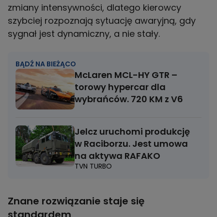
zmiany intensywności, dlatego kierowcy
szybciej rozpoznają sytuację awaryjną, gdy
sygnał jest dynamiczny, a nie stały.
BĄDŹ NA BIEŻĄCO
McLaren MCL-HY GTR –
torowy hypercar dla
wybrańców. 720 KM z V6
Jelcz uruchomi produkcję
w Raciborzu. Jest umowa
na aktywa RAFAKO
TVN TURBO
Znane rozwiązanie staje się
standardem