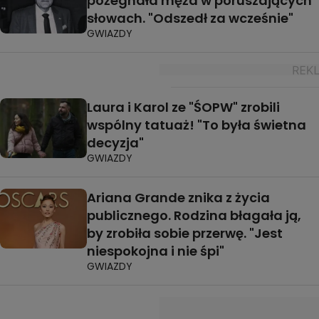
pożegnała męża w poruszających
słowach. "Odszedł za wcześnie"
GWIAZDY
Laura i Karol ze "ŚOPW" zrobili
wspólny tatuaż! "To była świetna
decyzja"
GWIAZDY
Ariana Grande znika z życia
publicznego. Rodzina błagała ją,
by zrobiła sobie przerwę. "Jest
niespokojna i nie śpi"
GWIAZDY