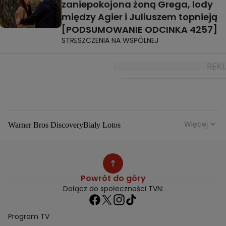
zaniepokojona żoną Grega, lody
między Agier i Juliuszem topnieją
[PODSUMOWANIE ODCINKA 4257]
STRESZCZENIA NA WSPÓLNEJ
Więcej
Warner Bros Discovery
Bialy Lotos
Niebezpieczne Dzielnice
Malgorzata Rozenek Majdan
Duda Kontra Szafranski
Agnieszka Bobek
Anna Senkara
Lady Love
Jezdzic Obserwowac
Powrót do góry
Josephine Kwasniewska
Playerpl
Przemek Szafranski
Dołącz do społeczności TVN:
Aneta Glam
Dariusz Zdrojkowski
Julia Tychoniewicz
Sami Swoi Poczatek
Mowie Wam
Program TV
Sandra Hajduk Popinska
Kamila Urzedowska