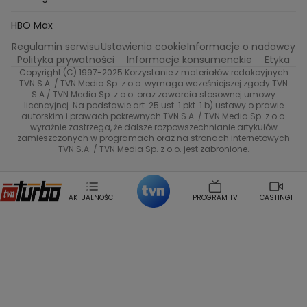
Na Wspolnej
Twoja Stara
Radoslaw Majdan
Życie na kredycie
Program TV
Dzień Dobry TVN
HBO Max
Katarzyna Rozmyslowicz
Monika Olejnik
Regulamin serwisu
Ustawienia cookie
Informacje o nadawcy
Anna Samusionek
Przepisy
Przemyslaw Cypryanski
TVN7
Polityka prywatności
Informacje konsumenckie
Etyka
Damian Michalowski
Ewa Piekut
Copyright (C) 1997-2025 Korzystanie z materiałów redakcyjnych
TVN Style
Magdalena Gwozdz
Kuchenne Rewolucje
TVN S.A. / TVN Media Sp. z o.o. wymaga wcześniejszej zgody TVN
S.A./ TVN Media Sp. z o.o. oraz zawarcia stosownej umowy
Tadeusz Huk
Lucyna Malec
Ewa Gawryluk
licencyjnej. Na podstawie art. 25 ust. 1 pkt. 1 b) ustawy o prawie
Co za tydzień
Marta Jankowska
Bartosz Skrobisz
autorskim i prawach pokrewnych TVN S.A. / TVN Media Sp. z o.o.
wyraźnie zastrzega, że dalsze rozpowszechnianie artykułów
Malwina Wedzikowska
Krzysztof Skorzynski
TTV
zamieszczonych w programach oraz na stronach internetowych
Helena Englert
Aleksander Zniszczol
TVN S.A. / TVN Media Sp. z o.o. jest zabronione.
Dorota Szelagowska
Karolina Sobotka
Sonia Mietielica
Maciej Kuciel
Weekendowa Metamorfoza
Leszek Lichota
AKTUALNOŚCI
PROGRAM TV
CASTINGI
Kasia Wajda
Agata Kulesza
Boguslawa Bibi Brzezinska
Gwiazdy Muzyki
Maciej Stuhr
Klaudia El Dursi
Marta Wierzbicka
Izabella Krzan
Michal Pirog