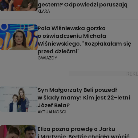
gestem? Odpowiedzi poruszają
KLARA
Pola Wiśniewska gorzko
o oświadczeniu Michała
Wiśniewskiego. "Rozpłakałam się
przed dziećmi"
GWIAZDY
Syn Małgorzaty Beli poszedł
w ślady mamy! Kim jest 22-letni
Józef Bela?
AKTUALNOŚCI
Eliza pozna prawdę o Jarku
i Martynie. Będzie chciała wrócić