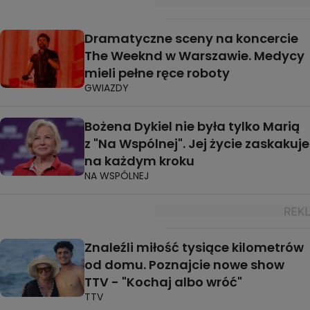
Dramatyczne sceny na koncercie
The Weeknd w Warszawie. Medycy
mieli pełne ręce roboty
GWIAZDY
Bożena Dykiel nie była tylko Marią
z "Na Wspólnej". Jej życie zaskakuje
na każdym kroku
NA WSPÓLNEJ
Znaleźli miłość tysiące kilometrów
od domu. Poznajcie nowe show
TTV - "Kochaj albo wróć"
TTV