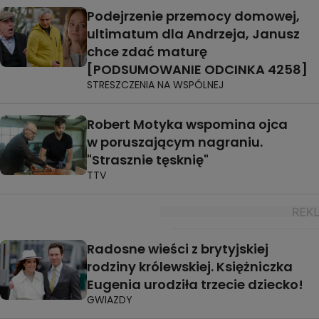
Podejrzenie przemocy domowej,
ultimatum dla Andrzeja, Janusz
chce zdać maturę
[PODSUMOWANIE ODCINKA 4258]
STRESZCZENIA NA WSPÓLNEJ
Robert Motyka wspomina ojca
w poruszającym nagraniu.
"Strasznie tęsknię"
TTV
Radosne wieści z brytyjskiej
rodziny królewskiej. Księżniczka
Eugenia urodziła trzecie dziecko!
GWIAZDY