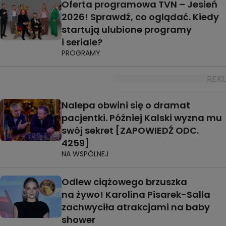
Oferta programowa TVN – Jesień
2026! Sprawdź, co oglądać. Kiedy
startują ulubione programy
i seriale?
PROGRAMY
Nalepa obwini się o dramat
pacjentki. Później Kalski wyzna mu
swój sekret [ZAPOWIEDŹ ODC.
4259]
NA WSPÓLNEJ
Odlew ciążowego brzuszka
na żywo! Karolina Pisarek-Salla
zachwyciła atrakcjami na baby
shower