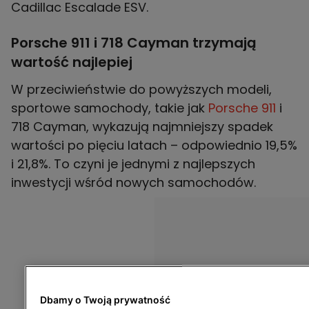
Cadillac Escalade ESV.
Porsche 911 i 718 Cayman trzymają
wartość najlepiej
W przeciwieństwie do powyższych modeli,
sportowe samochody, takie jak
Porsche 911
i
718 Cayman, wykazują najmniejszy spadek
wartości po pięciu latach – odpowiednio 19,5%
i 21,8%. To czyni je jednymi z najlepszych
inwestycji wśród nowych samochodów.
Dbamy o Twoją prywatność