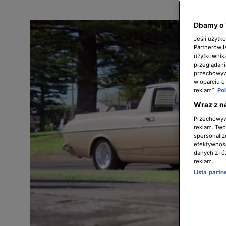
Dbamy o 
Jeśli użytk
Partnerów 
użytkownika
przeglądani
przechowywa
w oparciu o
reklam”.
Po
Wraz z n
Przechowywa
reklam. Twor
spersonaliz
efektywnośc
danych z ró
reklam.
Lista part