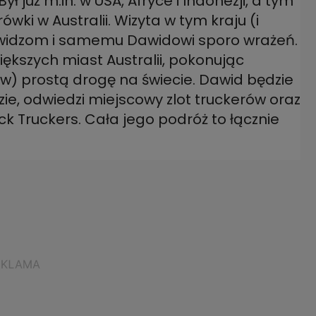
ł już m.in. w USA, Afryce i Indonezji, a tym
wki w Australii. Wizyta w tym kraju (i
e widzom i samemu Dawidowi sporo wrażeń.
iększych miast Australii, pokonując
ów) prostą drogę na świecie. Dawid będzie
dzie, odwiedzi miejscowy zlot truckerów oraz
 Truckers. Cała jego podróż to łącznie