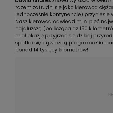
Dawid Andres
znowu wyrusza w świat! By
razem zatrudni się jako kierowca ciężaró
jednocześnie kontynencie) przyniesi
Nasz kierowca odwiedzi m.in. pięć najw
najdłuższą (bo liczącą aż 150 kilometr
miał okazję przyjrzeć się dzikiej przyro
spotka się z gwiazdą programu Outback
ponad 14 tysięcy kilometrów!