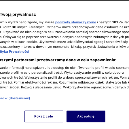
Twoją prywatność
ownik wyrazi na to zgodę, my, nasze
podmioty stowarzyszone
i naszych
161
Zaufa
IAB oraz
30
innych Zaufanych Partnerów może przechowywać dane osobowe na ur
 i uzyskiwać do nich dostęp w celu zapewnienia bardziej spersonalizowanego spo
a. Odbywa się to poprzez przetwarzanie danych osobowych zebranych z danych pr
nych w plikach cookie. Użytkownik może udzielić/wycofać zgodę i sprzeciwić się
 uzasadniony interes w dowolnym momencie, klikając przycisk „Ustawienia plików c
lityka Prywatności
aszymi partnerami przetwarzamy dane w celu zapewnienia:
nie informacji na urządzeniu lub dostęp do nich. Tworzenie profili w celu sperso
zenie profili w celu personalizacji treści. Wykorzystywanie profili w celu doboru
owanych treści. Wykorzystanie profili do wyboru spersonalizowanych reklam. Pomia
i treści. Pomiar efektywności reklam. Rozumienie odbiorców dzięki statystyce lub 
żnych źródeł. Rozwój i ulepszanie usług. Wykorzystywanie ograniczonych danych 
nerów (dostawców)
Pokaż cele
Akceptuję