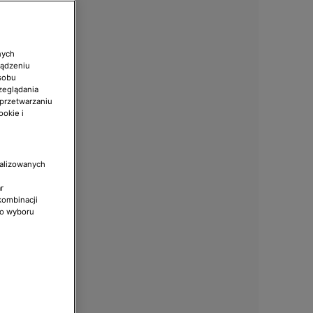
nych
ządzeniu
sobu
zeglądania
 przetwarzaniu
ookie i
nalizowanych
r
kombinacji
do wyboru