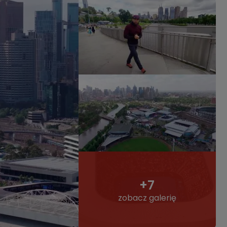
+7
zobacz galerię