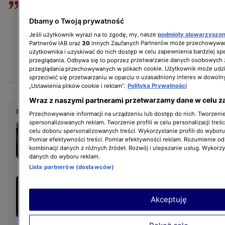
Firmy z którymi rozmawiałem, największe w
branży, zwracają uwagę, że taki kierowca
Dbamy o Twoją prywatność
może zacząć ubiegać się o polskie
Jeśli użytkownik wyrazi na to zgodę, my, nasze
podmioty stowarzyszo
uprawnienia będąc w Polsce od 180 dni co
Partnerów IAB oraz
30
innych Zaufanych Partnerów może przechowywać
użytkownika i uzyskiwać do nich dostęp w celu zapewnienia bardziej 
najmniej, a cała to procedura może trwać
przeglądania. Odbywa się to poprzez przetwarzanie danych osobowych
drugie tyle.
przeglądania przechowywanych w plikach cookie. Użytkownik może udzi
sprzeciwić się przetwarzaniu w oparciu o uzasadniony interes w dowoln
„Ustawienia plików cookie i reklam”.
Polityka Prywatności
Wraz z naszymi partnerami przetwarzamy dane w celu z
BĄDŹ NA BIEŻĄCO
Przechowywanie informacji na urządzeniu lub dostęp do nich. Tworzenie 
Prawo jazdy na ciężarówkę
spersonalizowanych reklam. Tworzenie profili w celu personalizacji treśc
celu doboru spersonalizowanych treści. Wykorzystanie profili do wybor
od 17 roku życia. To pomysł
Pomiar efektywności treści. Pomiar efektywności reklam. Rozumienie odb
Unii Europejskiej
kombinacji danych z różnych źródeł. Rozwój i ulepszanie usług. Wykorz
danych do wyboru reklam.
Lista partnerów (dostawców)
Prawo jazdy ważne
tylko w dzień?
Akceptuję
Kontrowersyjne, ale chodzi
o bezpieczeństwo