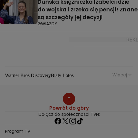
Duńska księżniczka Izabela idzie
do wojska i zrzeka się pensji! Znane
są szczegóły jej decyzji
GWIAZDY
Więcej
Warner Bros Discovery
Bialy Lotos
Niebezpieczne Dzielnice
Malgorzata Rozenek Majdan
Duda Kontra Szafranski
Agnieszka Bobek
Anna Senkara
Lady Love
Jezdzic Obserwowac
Powrót do góry
Josephine Kwasniewska
Playerpl
Przemek Szafranski
Dołącz do społeczności TVN:
Aneta Glam
Dariusz Zdrojkowski
Julia Tychoniewicz
Sami Swoi Poczatek
Mowie Wam
Program TV
Sandra Hajduk Popinska
Kamila Urzedowska