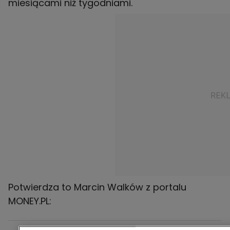
Potwierdza to Marcin Walków z portalu
MONEY.PL: