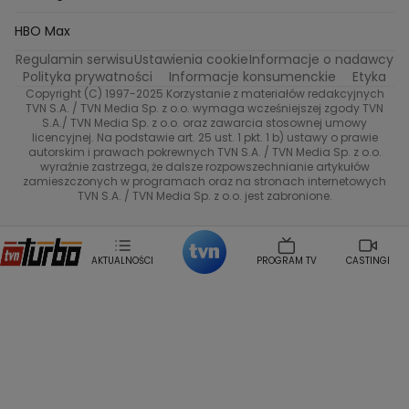
Na Wspolnej
Twoja Stara
Radoslaw Majdan
Życie na kredycie
Program TV
Dzień Dobry TVN
HBO Max
Katarzyna Rozmyslowicz
Monika Olejnik
Regulamin serwisu
Ustawienia cookie
Informacje o nadawcy
Anna Samusionek
Przepisy
Przemyslaw Cypryanski
TVN7
Polityka prywatności
Informacje konsumenckie
Etyka
Damian Michalowski
Ewa Piekut
Copyright (C) 1997-2025 Korzystanie z materiałów redakcyjnych
TVN Style
Magdalena Gwozdz
Kuchenne Rewolucje
TVN S.A. / TVN Media Sp. z o.o. wymaga wcześniejszej zgody TVN
S.A./ TVN Media Sp. z o.o. oraz zawarcia stosownej umowy
Tadeusz Huk
Lucyna Malec
Ewa Gawryluk
licencyjnej. Na podstawie art. 25 ust. 1 pkt. 1 b) ustawy o prawie
Co za tydzień
Marta Jankowska
Bartosz Skrobisz
autorskim i prawach pokrewnych TVN S.A. / TVN Media Sp. z o.o.
wyraźnie zastrzega, że dalsze rozpowszechnianie artykułów
Malwina Wedzikowska
Krzysztof Skorzynski
TTV
zamieszczonych w programach oraz na stronach internetowych
Helena Englert
Aleksander Zniszczol
TVN S.A. / TVN Media Sp. z o.o. jest zabronione.
Dorota Szelagowska
Karolina Sobotka
Sonia Mietielica
Maciej Kuciel
Weekendowa Metamorfoza
Leszek Lichota
AKTUALNOŚCI
PROGRAM TV
CASTINGI
Kasia Wajda
Agata Kulesza
Boguslawa Bibi Brzezinska
Gwiazdy Muzyki
Maciej Stuhr
Klaudia El Dursi
Marta Wierzbicka
Izabella Krzan
Michal Pirog