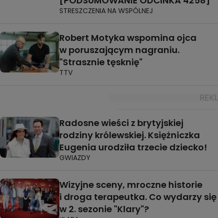
[PODSUMOWANIE ODCINKA 4258]
STRESZCZENIA NA WSPÓLNEJ
Robert Motyka wspomina ojca
w poruszającym nagraniu.
"Strasznie tęsknię"
TTV
Radosne wieści z brytyjskiej
rodziny królewskiej. Księżniczka
Eugenia urodziła trzecie dziecko!
GWIAZDY
Wizyjne sceny, mroczne historie
i droga terapeutka. Co wydarzy się
w 2. sezonie "Klary"?