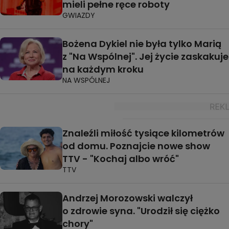
mieli pełne ręce roboty
GWIAZDY
Bożena Dykiel nie była tylko Marią
z "Na Wspólnej". Jej życie zaskakuje
na każdym kroku
NA WSPÓLNEJ
Znaleźli miłość tysiące kilometrów
od domu. Poznajcie nowe show
TTV - "Kochaj albo wróć"
TTV
Andrzej Morozowski walczył
o zdrowie syna. "Urodził się ciężko
chory"