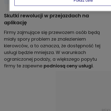
Pokaż cele
Skutki rewolucji w przejazdach na
aplikację
Firmy zajmujące się przewozem osób będą
miały spory problem ze znalezieniem
kierowców, a to oznacza, że dostępność tej
usługi będzie mniejsza. W warunkach
ograniczonej podaży, a większego popytu
firmy te zapewne
podniosą ceny usługi
.