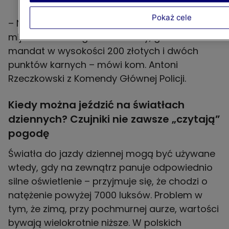
Pokaż cele
– Naszym obowiązkiem jest włączenie świateł
mijania. Jeżeli tego nie zrobimy, grozi nam
mandat w wysokości 200 złotych i dwóch
punktów karnych – mówi kom. Antoni
Rzeczkowski z Komendy Głównej Policji.
Kiedy można jeździć na światłach
dziennych? Czujniki nie zawsze „czytają”
pogodę
Światła do jazdy dziennej mogą być używane
wtedy, gdy na zewnątrz panuje odpowiednio
silne oświetlenie – przyjmuje się, że chodzi o
natężenie powyżej 7000 luksów. Problem w
tym, że zimą, przy pochmurnej aurze, wartości
bywają wielokrotnie niższe. W polskich