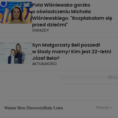
Pola Wiśniewska gorzko
o oświadczeniu Michała
Wiśniewskiego. "Rozpłakałam się
przed dziećmi"
GWIAZDY
Syn Małgorzaty Beli poszedł
w ślady mamy! Kim jest 22-letni
Józef Bela?
AKTUALNOŚCI
Więcej
Warner Bros Discovery
Bialy Lotos
Niebezpieczne Dzielnice