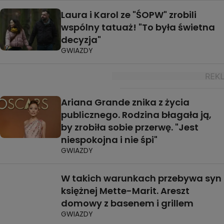
Laura i Karol ze "ŚOPW" zrobili
wspólny tatuaż! "To była świetna
decyzja"
GWIAZDY
Ariana Grande znika z życia
publicznego. Rodzina błagała ją,
by zrobiła sobie przerwę. "Jest
niespokojna i nie śpi"
GWIAZDY
W takich warunkach przebywa syn
księżnej Mette-Marit. Areszt
domowy z basenem i grillem
GWIAZDY