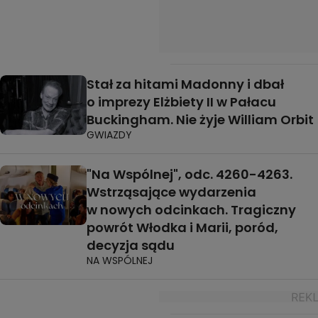
Stał za hitami Madonny i dbał
o imprezy Elżbiety II w Pałacu
Buckingham. Nie żyje William Orbit
GWIAZDY
"Na Wspólnej", odc. 4260-4263.
Wstrząsające wydarzenia
w nowych odcinkach. Tragiczny
powrót Włodka i Marii, poród,
decyzja sądu
NA WSPÓLNEJ