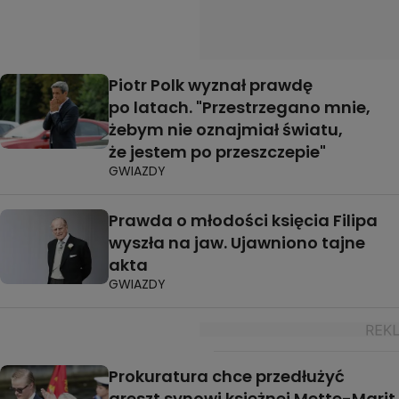
Piotr Polk wyznał prawdę
po latach. "Przestrzegano mnie,
żebym nie oznajmiał światu,
że jestem po przeszczepie"
GWIAZDY
Prawda o młodości księcia Filipa
wyszła na jaw. Ujawniono tajne
akta
GWIAZDY
Prokuratura chce przedłużyć
areszt synowi księżnej Mette-Marit.