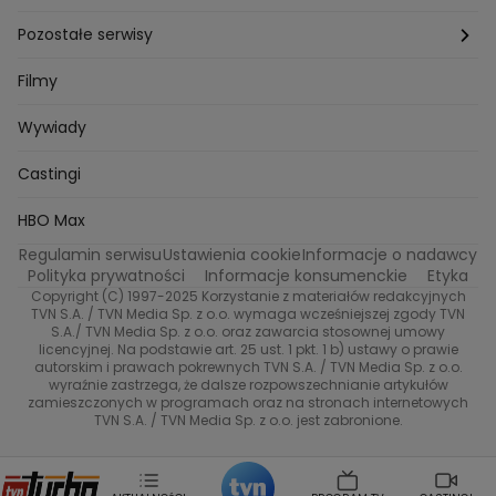
Bartlomiej Kotschedoff
Jakub Stachowiak
Azja Express
Back to school
Aktualności
Aktualności
Pozostałe serwisy
Bartosz Laskowski
Pawel Olejnik
Marta Dobosz
MasterChef
Zuzanna Kaszuba
Ada Szczepaniak
Zakup w ciemno
Nasze Programy
Castingi
TVN24
Filmy
Kuba Nowaczkiewicz
Iza Kuna
Piotr Koprowski
Gogglebox. Przed telewizorem
Castingi
Wideo
Eurosport
Ewa Galica
Wywiady
Tvn7
Marta Malikowska
Kinga Jasik
Oskar Netkowski
Natalia Natsu Karczmarczyk
99 gra o wszystko
Nasze Programy
TVN
Castingi
Kacper Jeneralski
Marta Mandaryna Wisniewska
Na Wspolnej
Twoja Stara
Radoslaw Majdan
Życie na kredycie
Program TV
Dzień Dobry TVN
HBO Max
Katarzyna Rozmyslowicz
Monika Olejnik
Regulamin serwisu
Ustawienia cookie
Informacje o nadawcy
Anna Samusionek
Przepisy
Przemyslaw Cypryanski
TVN7
Polityka prywatności
Informacje konsumenckie
Etyka
Damian Michalowski
Ewa Piekut
Copyright (C) 1997-2025 Korzystanie z materiałów redakcyjnych
TVN Style
Magdalena Gwozdz
Kuchenne Rewolucje
TVN S.A. / TVN Media Sp. z o.o. wymaga wcześniejszej zgody TVN
S.A./ TVN Media Sp. z o.o. oraz zawarcia stosownej umowy
Tadeusz Huk
Lucyna Malec
Ewa Gawryluk
licencyjnej. Na podstawie art. 25 ust. 1 pkt. 1 b) ustawy o prawie
Co za tydzień
Marta Jankowska
Bartosz Skrobisz
autorskim i prawach pokrewnych TVN S.A. / TVN Media Sp. z o.o.
wyraźnie zastrzega, że dalsze rozpowszechnianie artykułów
Malwina Wedzikowska
Krzysztof Skorzynski
TTV
zamieszczonych w programach oraz na stronach internetowych
Helena Englert
Aleksander Zniszczol
TVN S.A. / TVN Media Sp. z o.o. jest zabronione.
Dorota Szelagowska
Karolina Sobotka
Sonia Mietielica
Maciej Kuciel