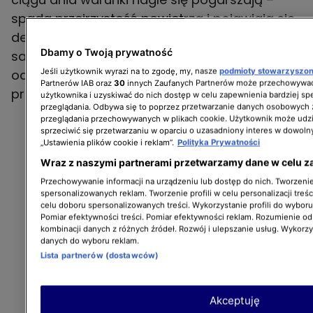
spada przejrzystość powietrza i pojawiają się
deszcz, śnieg albo mgła. W takich sytuacjach
Dbamy o Twoją prywatność
same światła dzienne mogą nie zapewnić
Jeśli użytkownik wyrazi na to zgodę, my, nasze
podmioty stowarzyszo
odpowiedniej widoczności, a kierowcy powinni
Partnerów IAB oraz
30
innych Zaufanych Partnerów może przechowywać
przełączyć oświetlenie na mijania.
użytkownika i uzyskiwać do nich dostęp w celu zapewnienia bardziej 
przeglądania. Odbywa się to poprzez przetwarzanie danych osobowych
przeglądania przechowywanych w plikach cookie. Użytkownik może udzi
sprzeciwić się przetwarzaniu w oparciu o uzasadniony interes w dowoln
„Ustawienia plików cookie i reklam”.
Polityka Prywatności
Wraz z naszymi partnerami przetwarzamy dane w celu z
Przechowywanie informacji na urządzeniu lub dostęp do nich. Tworzenie 
spersonalizowanych reklam. Tworzenie profili w celu personalizacji treśc
celu doboru spersonalizowanych treści. Wykorzystanie profili do wybor
Pomiar efektywności treści. Pomiar efektywności reklam. Rozumienie odb
kombinacji danych z różnych źródeł. Rozwój i ulepszanie usług. Wykorz
danych do wyboru reklam.
Lista partnerów (dostawców)
Akceptuję