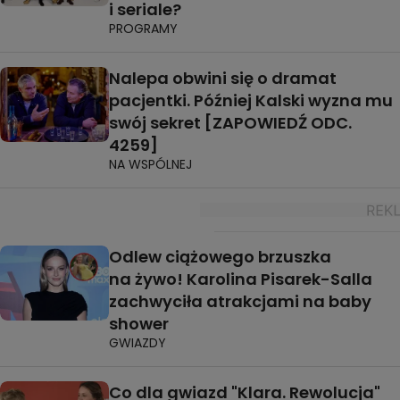
i seriale?
PROGRAMY
Nalepa obwini się o dramat
pacjentki. Później Kalski wyzna mu
swój sekret [ZAPOWIEDŹ ODC.
4259]
NA WSPÓLNEJ
Odlew ciążowego brzuszka
na żywo! Karolina Pisarek-Salla
zachwyciła atrakcjami na baby
shower
GWIAZDY
Co dla gwiazd "Klara. Rewolucja"