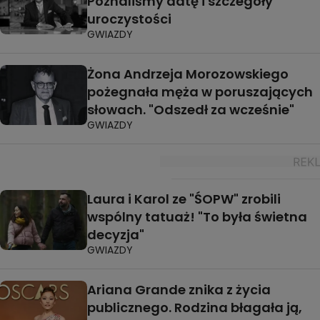
Poznaliśmy datę i szczegóły
uroczystości
GWIAZDY
Żona Andrzeja Morozowskiego
pożegnała męża w poruszających
słowach. "Odszedł za wcześnie"
GWIAZDY
Laura i Karol ze "ŚOPW" zrobili
wspólny tatuaż! "To była świetna
decyzja"
GWIAZDY
Ariana Grande znika z życia
publicznego. Rodzina błagała ją,