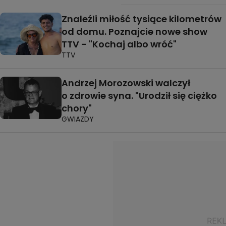
Znaleźli miłość tysiące kilometrów
od domu. Poznajcie nowe show
TTV - "Kochaj albo wróć"
TTV
Andrzej Morozowski walczył
o zdrowie syna. "Urodził się ciężko
chory"
GWIAZDY