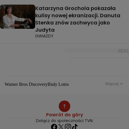
Katarzyna Grochola pokazała
kulisy nowej ekranizacji. Danuta
Stenka znów zachwyca jako
Judyta
GWIAZDY
Więcej
Warner Bros Discovery
Bialy Lotos
Niebezpieczne Dzielnice
Malgorzata Rozenek Majdan
Duda Kontra Szafranski
Agnieszka Bobek
Anna Senkara
Lady Love
Jezdzic Obserwowac
Powrót do góry
Josephine Kwasniewska
Playerpl
Przemek Szafranski
Dołącz do społeczności TVN:
Aneta Glam
Dariusz Zdrojkowski
Julia Tychoniewicz