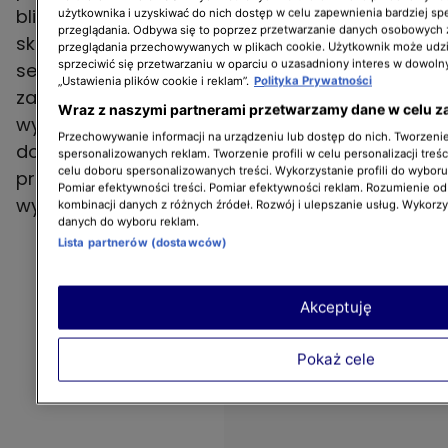
bliska pracy mechaników, którzy zamiast
użytkownika i uzyskiwać do nich dostęp w celu zapewnienia bardziej 
przeglądania. Odbywa się to poprzez przetwarzanie danych osobowych
skrótów wybierają rzetelną diagnozę i
przeglądania przechowywanych w plikach cookie. Użytkownik może udzi
sprzeciwić się przetwarzaniu w oparciu o uzasadniony interes w dowoln
sensowne rozwiązania. Widzowie zobaczą
„Ustawienia plików cookie i reklam”.
Polityka Prywatności
zarówno typowe awarie, jak i bardziej
Wraz z naszymi partnerami przetwarzamy dane w celu z
wymagające przypadki - a przy okazji
Przechowywanie informacji na urządzeniu lub dostęp do nich. Tworzenie 
dowiedzą się, jak rozpoznać pierwsze objawy
spersonalizowanych reklam. Tworzenie profili w celu personalizacji treśc
celu doboru spersonalizowanych treści. Wykorzystanie profili do wybor
problemu i jak unikać usterek, które często
Pomiar efektywności treści. Pomiar efektywności reklam. Rozumienie odb
wynikają z drobnych zaniedbań.
kombinacji danych z różnych źródeł. Rozwój i ulepszanie usług. Wykorz
danych do wyboru reklam.
Lista partnerów (dostawców)
Akceptuję
Pokaż cele