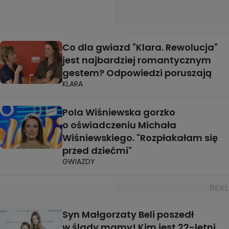
Co dla gwiazd "Klara. Rewolucja"
jest najbardziej romantycznym
gestem? Odpowiedzi poruszają
KLARA
Pola Wiśniewska gorzko
o oświadczeniu Michała
Wiśniewskiego. "Rozpłakałam się
przed dziećmi"
GWIAZDY
Syn Małgorzaty Beli poszedł
w ślady mamy! Kim jest 22-letni