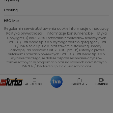
Oskar Netkowski
Natalia Natsu Karczmarczyk
99 gra o wszystko
Nasze Programy
TVN
Castingi
Kacper Jeneralski
Marta Mandaryna Wisniewska
Na Wspolnej
Twoja Stara
Radoslaw Majdan
Życie na kredycie
Program TV
Dzień Dobry TVN
HBO Max
Katarzyna Rozmyslowicz
Monika Olejnik
Regulamin serwisu
Ustawienia cookie
Informacje o nadawcy
Anna Samusionek
Przepisy
Przemyslaw Cypryanski
TVN7
Polityka prywatności
Informacje konsumenckie
Etyka
Damian Michalowski
Ewa Piekut
Copyright (C) 1997-2025 Korzystanie z materiałów redakcyjnych
TVN Style
Magdalena Gwozdz
Kuchenne Rewolucje
TVN S.A. / TVN Media Sp. z o.o. wymaga wcześniejszej zgody TVN
S.A./ TVN Media Sp. z o.o. oraz zawarcia stosownej umowy
Tadeusz Huk
Lucyna Malec
Ewa Gawryluk
licencyjnej. Na podstawie art. 25 ust. 1 pkt. 1 b) ustawy o prawie
Co za tydzień
Marta Jankowska
Bartosz Skrobisz
autorskim i prawach pokrewnych TVN S.A. / TVN Media Sp. z o.o.
wyraźnie zastrzega, że dalsze rozpowszechnianie artykułów
Malwina Wedzikowska
Krzysztof Skorzynski
TTV
zamieszczonych w programach oraz na stronach internetowych
Helena Englert
Aleksander Zniszczol
TVN S.A. / TVN Media Sp. z o.o. jest zabronione.
Dorota Szelagowska
Karolina Sobotka
Sonia Mietielica
Maciej Kuciel
Weekendowa Metamorfoza
Leszek Lichota
AKTUALNOŚCI
PROGRAM TV
CASTINGI
Kasia Wajda
Agata Kulesza
Boguslawa Bibi Brzezinska
Gwiazdy Muzyki
Maciej Stuhr
Klaudia El Dursi
Marta Wierzbicka
Izabella Krzan
Michal Pirog