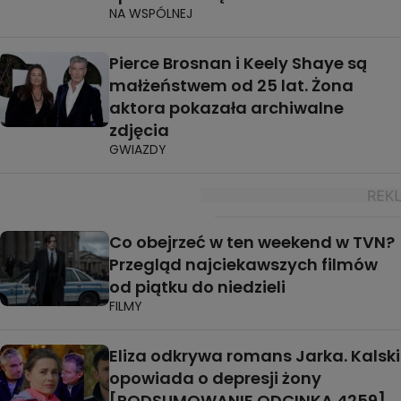
NA WSPÓLNEJ
Pierce Brosnan i Keely Shaye są
małżeństwem od 25 lat. Żona
aktora pokazała archiwalne
zdjęcia
GWIAZDY
Co obejrzeć w ten weekend w TVN?
Przegląd najciekawszych filmów
od piątku do niedzieli
FILMY
Eliza odkrywa romans Jarka. Kalski
opowiada o depresji żony
[PODSUMOWANIE ODCINKA 4259]