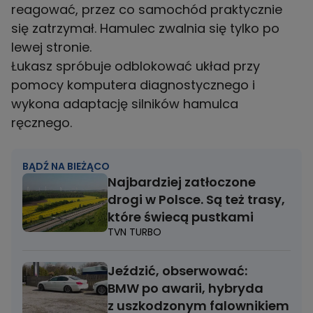
reagować, przez co samochód praktycznie
się zatrzymał. Hamulec zwalnia się tylko po
lewej stronie.
Łukasz spróbuje odblokować układ przy
pomocy komputera diagnostycznego i
wykona adaptację silników hamulca
ręcznego.
BĄDŹ NA BIEŻĄCO
Najbardziej zatłoczone
drogi w Polsce. Są też trasy,
które świecą pustkami
TVN TURBO
Jeździć, obserwować:
BMW po awarii, hybryda
z uszkodzonym falownikiem