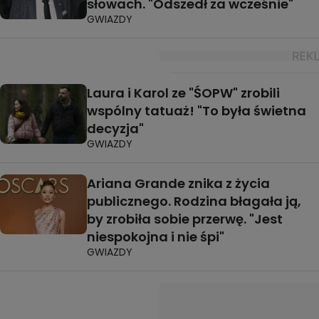
słowach. "Odszedł za wcześnie"
GWIAZDY
Laura i Karol ze "ŚOPW" zrobili
wspólny tatuaż! "To była świetna
decyzja"
GWIAZDY
Ariana Grande znika z życia
publicznego. Rodzina błagała ją,
by zrobiła sobie przerwę. "Jest
niespokojna i nie śpi"
GWIAZDY