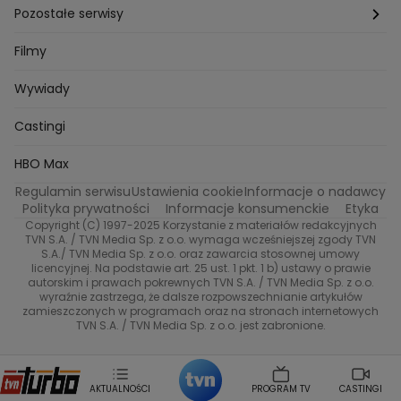
Bartlomiej Kotschedoff
Jakub Stachowiak
Azja Express
Back to school
Aktualności
Aktualności
Pozostałe serwisy
Bartosz Laskowski
Pawel Olejnik
Marta Dobosz
MasterChef
Zuzanna Kaszuba
Ada Szczepaniak
Zakup w ciemno
Nasze Programy
Castingi
TVN24
Filmy
Kuba Nowaczkiewicz
Iza Kuna
Piotr Koprowski
Gogglebox. Przed telewizorem
Castingi
Wideo
Eurosport
Ewa Galica
Wywiady
Tvn7
Marta Malikowska
Kinga Jasik
Oskar Netkowski
Natalia Natsu Karczmarczyk
99 gra o wszystko
Nasze Programy
TVN
Castingi
Kacper Jeneralski
Marta Mandaryna Wisniewska
Na Wspolnej
Twoja Stara
Radoslaw Majdan
Życie na kredycie
Program TV
Dzień Dobry TVN
HBO Max
Katarzyna Rozmyslowicz
Monika Olejnik
Regulamin serwisu
Ustawienia cookie
Informacje o nadawcy
Anna Samusionek
Przepisy
Przemyslaw Cypryanski
TVN7
Polityka prywatności
Informacje konsumenckie
Etyka
Damian Michalowski
Ewa Piekut
Copyright (C) 1997-2025 Korzystanie z materiałów redakcyjnych
TVN Style
Magdalena Gwozdz
Kuchenne Rewolucje
TVN S.A. / TVN Media Sp. z o.o. wymaga wcześniejszej zgody TVN
S.A./ TVN Media Sp. z o.o. oraz zawarcia stosownej umowy
Tadeusz Huk
Lucyna Malec
Ewa Gawryluk
licencyjnej. Na podstawie art. 25 ust. 1 pkt. 1 b) ustawy o prawie
Co za tydzień
Marta Jankowska
Bartosz Skrobisz
autorskim i prawach pokrewnych TVN S.A. / TVN Media Sp. z o.o.
wyraźnie zastrzega, że dalsze rozpowszechnianie artykułów
Malwina Wedzikowska
Krzysztof Skorzynski
TTV
zamieszczonych w programach oraz na stronach internetowych
Helena Englert
Aleksander Zniszczol
TVN S.A. / TVN Media Sp. z o.o. jest zabronione.
Dorota Szelagowska
Karolina Sobotka
Sonia Mietielica
Maciej Kuciel
Weekendowa Metamorfoza
Leszek Lichota
AKTUALNOŚCI
PROGRAM TV
CASTINGI