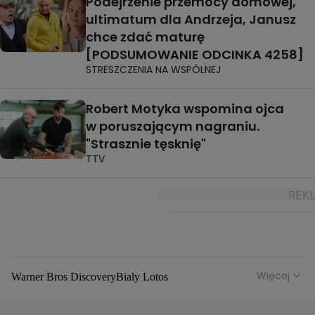
Podejrzenie przemocy domowej,
ultimatum dla Andrzeja, Janusz
chce zdać maturę
[PODSUMOWANIE ODCINKA 4258]
STRESZCZENIA NA WSPÓLNEJ
Robert Motyka wspomina ojca
w poruszającym nagraniu.
"Strasznie tęsknię"
TTV
Więcej
Warner Bros Discovery
Bialy Lotos
Niebezpieczne Dzielnice
Malgorzata Rozenek Majdan