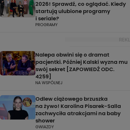
2026! Sprawdź, co oglądać. Kiedy
startują ulubione programy
i seriale?
PROGRAMY
Nalepa obwini się o dramat
pacjentki. Później Kalski wyzna mu
swój sekret [ZAPOWIEDŹ ODC.
4259]
NA WSPÓLNEJ
Odlew ciążowego brzuszka
na żywo! Karolina Pisarek-Salla
zachwyciła atrakcjami na baby
shower
GWIAZDY