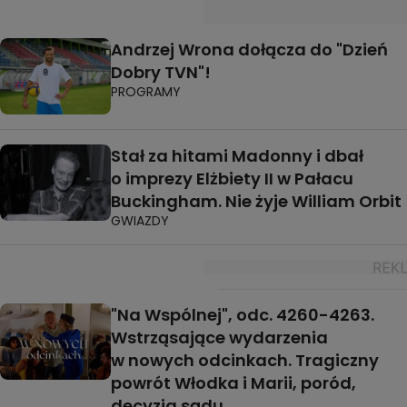
Andrzej Wrona dołącza do "Dzień
Dobry TVN"!
PROGRAMY
Stał za hitami Madonny i dbał
o imprezy Elżbiety II w Pałacu
Buckingham. Nie żyje William Orbit
GWIAZDY
"Na Wspólnej", odc. 4260-4263.
Wstrząsające wydarzenia
w nowych odcinkach. Tragiczny
powrót Włodka i Marii, poród,
decyzja sądu