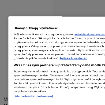
Dbamy o Twoją prywatność
Jeśli użytkownik wyrazi na to zgodę, my, nasze
podmioty stowarzyszo
Partnerów IAB oraz
30
innych Zaufanych Partnerów może przechowywać
użytkownika i uzyskiwać do nich dostęp w celu zapewnienia bardziej 
przeglądania. Odbywa się to poprzez przetwarzanie danych osobowych
przeglądania przechowywanych w plikach cookie. Użytkownik może udzi
sprzeciwić się przetwarzaniu w oparciu o uzasadniony interes w dowoln
„Ustawienia plików cookie i reklam”.
Polityka Prywatności
Wraz z naszymi partnerami przetwarzamy dane w celu z
Przechowywanie informacji na urządzeniu lub dostęp do nich. Tworzenie 
spersonalizowanych reklam. Tworzenie profili w celu personalizacji treśc
celu doboru spersonalizowanych treści. Wykorzystanie profili do wybor
Pomiar efektywności treści. Pomiar efektywności reklam. Rozumienie odb
kombinacji danych z różnych źródeł. Rozwój i ulepszanie usług. Wykorz
danych do wyboru reklam.
Lista partnerów (dostawców)
Microcary objęte są programem "Mój Elektryk".