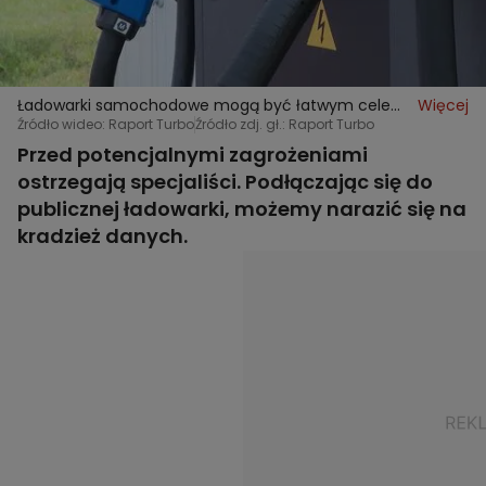
Ładowarki samochodowe mogą być łatwym celem
Więcej
dla hakerów
Źródło wideo: Raport Turbo
Źródło zdj. gł.: Raport Turbo
Przed potencjalnymi zagrożeniami
ostrzegają specjaliści. Podłączając się do
publicznej ładowarki, możemy narazić się na
kradzież danych.