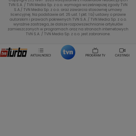
TVN Style
Magdalena Gwozdz
Kuchenne Rewolucje
TVN S.A. / TVN Media Sp. z o.o. wymaga wcześniejszej zgody TVN
S.A./ TVN Media Sp. z o.o. oraz zawarcia stosownej umowy
Tadeusz Huk
Lucyna Malec
Ewa Gawryluk
licencyjnej. Na podstawie art. 25 ust. 1 pkt. 1 b) ustawy o prawie
Co za tydzień
Marta Jankowska
Bartosz Skrobisz
autorskim i prawach pokrewnych TVN S.A. / TVN Media Sp. z o.o.
wyraźnie zastrzega, że dalsze rozpowszechnianie artykułów
Malwina Wedzikowska
Krzysztof Skorzynski
TTV
zamieszczonych w programach oraz na stronach internetowych
Helena Englert
Aleksander Zniszczol
TVN S.A. / TVN Media Sp. z o.o. jest zabronione.
Dorota Szelagowska
Karolina Sobotka
Sonia Mietielica
Maciej Kuciel
Weekendowa Metamorfoza
Leszek Lichota
AKTUALNOŚCI
PROGRAM TV
CASTINGI
Kasia Wajda
Agata Kulesza
Boguslawa Bibi Brzezinska
Gwiazdy Muzyki
Maciej Stuhr
Klaudia El Dursi
Marta Wierzbicka
Izabella Krzan
Michal Pirog