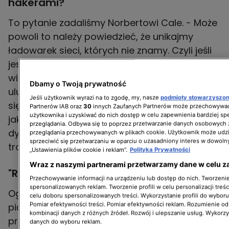
hakerami?
To pytanie zadaliśmy Norbertowi Cale. - Może
powoli to należy powiedzieć, że unikajmy
ładowarek sieci, których nie znamy. Czyli jeśli
jest jakaś ładowarka dziwnej sieci, nigdy nie
widzieliśmy i nie ma tej ładowarki w tej naszej
Dbamy o Twoją prywatność
ulubionej aplikacji do ładowania, no to może
Jeśli użytkownik wyrazi na to zgodę, my, nasze
podmioty stowarzyszo
się na niej nie ładujmy? – mówi Cała. To tak
Partnerów IAB oraz
30
innych Zaufanych Partnerów może przechowywać
użytkownika i uzyskiwać do nich dostęp w celu zapewnienia bardziej 
jak z podłączaniem obcego pendrivea, czy
przeglądania. Odbywa się to poprzez przetwarzanie danych osobowych
dysku, do naszego laptopa - tylko tu USB jest
przeglądania przechowywanych w plikach cookie. Użytkownik może udzi
sprzeciwić się przetwarzaniu w oparciu o uzasadniony interes w dowoln
trochę większe, a komputer ma koła.
„Ustawienia plików cookie i reklam”.
Polityka Prywatności
Wraz z naszymi partnerami przetwarzamy dane w celu z
"Raport Turbo" - gdzie i kiedy oglądać?
Przechowywanie informacji na urządzeniu lub dostęp do nich. Tworzenie 
spersonalizowanych reklam. Tworzenie profili w celu personalizacji treśc
Oglądaj "Raport Turbo" od poniedziałku do
celu doboru spersonalizowanych treści. Wykorzystanie profili do wybor
piątku o 18:00 i 22:00 na kanale TVN Turbo. W
Pomiar efektywności treści. Pomiar efektywności reklam. Rozumienie odb
kombinacji danych z różnych źródeł. Rozwój i ulepszanie usług. Wykorz
programie zawsze najnowsze doniesienia ze
danych do wyboru reklam.