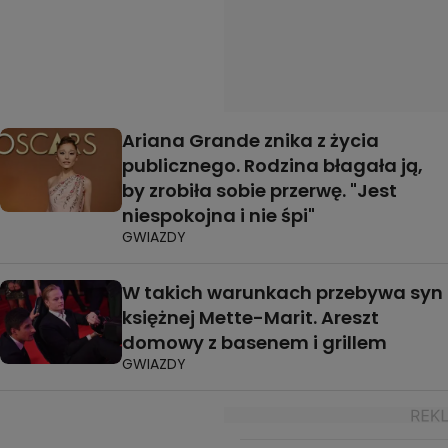
Ariana Grande znika z życia
publicznego. Rodzina błagała ją,
by zrobiła sobie przerwę. "Jest
niespokojna i nie śpi"
GWIAZDY
W takich warunkach przebywa syn
księżnej Mette-Marit. Areszt
domowy z basenem i grillem
GWIAZDY