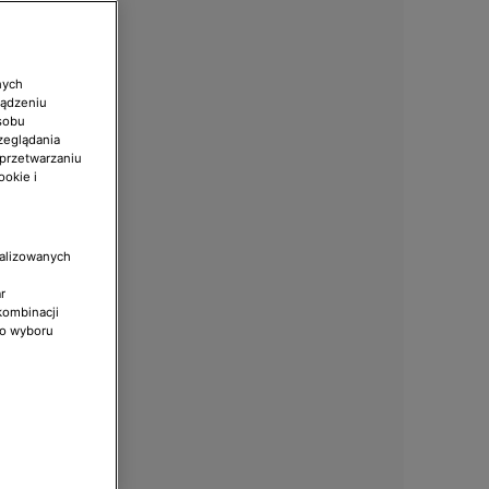
nych
ządzeniu
sobu
zeglądania
 przetwarzaniu
ookie i
nalizowanych
r
kombinacji
do wyboru