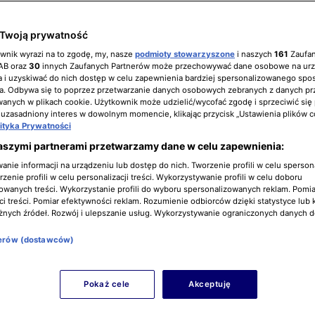
Twoją prywatność
ownik wyrazi na to zgodę, my, nasze
podmioty stowarzyszone
i naszych
161
Zaufa
IAB oraz
30
innych Zaufanych Partnerów może przechowywać dane osobowe na ur
 i uzyskiwać do nich dostęp w celu zapewnienia bardziej spersonalizowanego spo
a. Odbywa się to poprzez przetwarzanie danych osobowych zebranych z danych pr
nych w plikach cookie. Użytkownik może udzielić/wycofać zgodę i sprzeciwić się
 uzasadniony interes w dowolnym momencie, klikając przycisk „Ustawienia plików c
lityka Prywatności
aszymi partnerami przetwarzamy dane w celu zapewnienia:
nie informacji na urządzeniu lub dostęp do nich. Tworzenie profili w celu sperso
zenie profili w celu personalizacji treści. Wykorzystywanie profili w celu doboru
owanych treści. Wykorzystanie profili do wyboru spersonalizowanych reklam. Pomia
i treści. Pomiar efektywności reklam. Rozumienie odbiorców dzięki statystyce lub 
żnych źródeł. Rozwój i ulepszanie usług. Wykorzystywanie ograniczonych danych 
nerów (dostawców)
Pokaż cele
Akceptuję