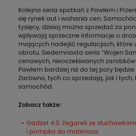
Kolejna seria spotkań z Pawłem i Prze
się rynek aut i wahania cen. Samochód,
tysięcy, dzisiaj można sprzedać za po
wpływają sprzeczne informacje o droże
mających nadejść regulacjach, które 
obrotu. Siedemnasta seria “Wojen S
cenowych, nieoczekiwanych zarobków i 
Pawłem bardziej niż do tej pory będzie
Zarówno, tych co sprzedają, jak i tych,
samochód.
Zobacz także:
Gadżet 4.0. Zegarek ze słuchawkami
i pompka do materaca