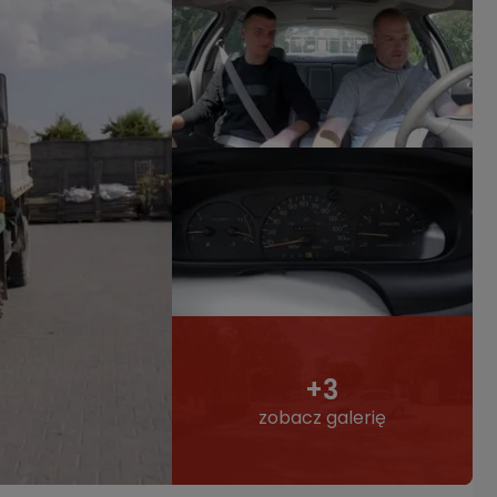
+3
zobacz galerię