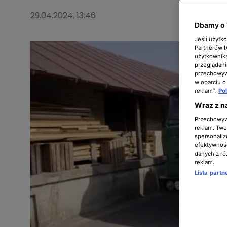
29.04.2024, 13:46
Dbamy o 
Jeśli użytk
Partnerów 
użytkownika
przeglądani
przechowywa
w oparciu o
reklam”.
Po
Wraz z n
Przechowywa
reklam. Twor
spersonaliz
efektywnośc
danych z ró
reklam.
Lista part