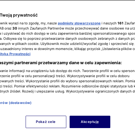
Twoją prywatność
ownik wyrazi na to zgodę, my, nasze
podmioty stowarzyszone
i naszych
161
Zaufa
IAB oraz
30
innych Zaufanych Partnerów może przechowywać dane osobowe na ur
 i uzyskiwać do nich dostęp w celu zapewnienia bardziej spersonalizowanego spo
a. Odbywa się to poprzez przetwarzanie danych osobowych zebranych z danych pr
nych w plikach cookie. Użytkownik może udzielić/wycofać zgodę i sprzeciwić się
 uzasadniony interes w dowolnym momencie, klikając przycisk „Ustawienia plików c
lityka Prywatności
aszymi partnerami przetwarzamy dane w celu zapewnienia:
nie informacji na urządzeniu lub dostęp do nich. Tworzenie profili w celu sperso
zenie profili w celu personalizacji treści. Wykorzystywanie profili w celu doboru
owanych treści. Wykorzystanie profili do wyboru spersonalizowanych reklam. Pomia
i treści. Pomiar efektywności reklam. Rozumienie odbiorców dzięki statystyce lub 
żnych źródeł. Rozwój i ulepszanie usług. Wykorzystywanie ograniczonych danych 
nerów (dostawców)
Pokaż cele
Akceptuję