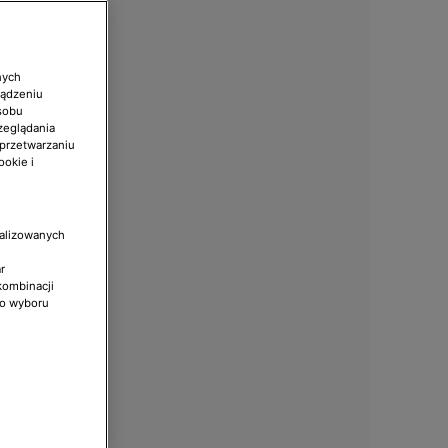
nych
ządzeniu
sobu
zeglądania
 przetwarzaniu
ookie i
nalizowanych
r
kombinacji
do wyboru