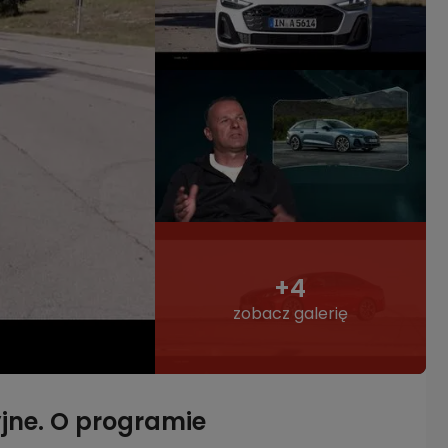
+4
zobacz galerię
jne. O programie