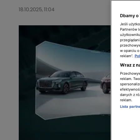
18.10.2025, 11:04
Dbamy o 
Jeśli użytk
Partnerów 
użytkownika
przeglądani
przechowywa
w oparciu o
reklam”.
Po
Wraz z n
Przechowywa
reklam. Twor
spersonaliz
efektywnośc
danych z ró
reklam.
Lista part