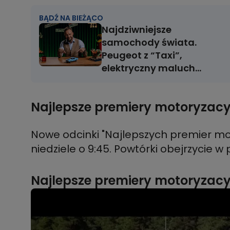
BĄDŹ NA BIEŻĄCO
Najdziwniejsze
samochody świata.
Peugeot z “Taxi”,
elektryczny maluch
BMW i turbinowy
Chrysler
Najlepsze premiery motoryzacyj
Nowe odcinki "Najlepszych premier mo
Najlepsze premiery motoryzacyjn