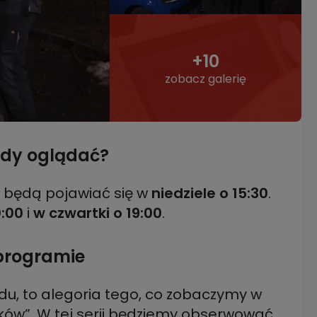
+10
zobacz galerię
iedy oglądać?
 będą pojawiać się w
niedziele o 15:30
.
0:00
i
w czwartki o 19:00
.
 programie
, to alegoria tego, co zobaczymy w
ów”. W tej serii będziemy obserwować