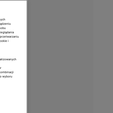
nych
ządzeniu
sobu
zeglądania
 przetwarzaniu
ookie i
nalizowanych
r
kombinacji
do wyboru