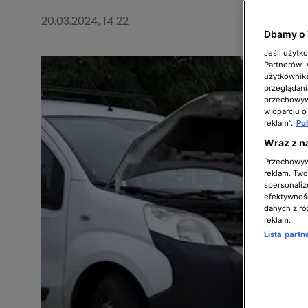
20.03.2024, 14:22
Dbamy o 
Jeśli użytk
Partnerów 
użytkownika
przeglądani
przechowywa
w oparciu o
reklam”.
Po
Wraz z n
Przechowywa
reklam. Twor
spersonaliz
efektywnośc
danych z ró
reklam.
Lista part