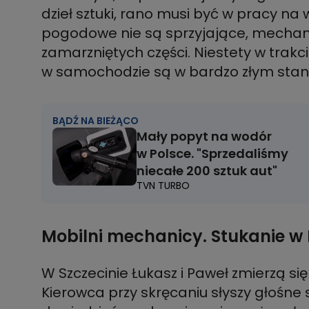
dzieł sztuki, rano musi być w pracy na 
pogodowe nie są sprzyjające, mechan
zamarzniętych części. Niestety w trak
w samochodzie są w bardzo złym stan
BĄDŹ NA BIEŻĄCO
Mały popyt na wodór
w Polsce. "Sprzedaliśmy
niecałe 200 sztuk aut"
TVN TURBO
Mobilni mechanicy. Stukanie w F
W Szczecinie Łukasz i Paweł zmierzą s
Kierowca przy skręcaniu słyszy głośne