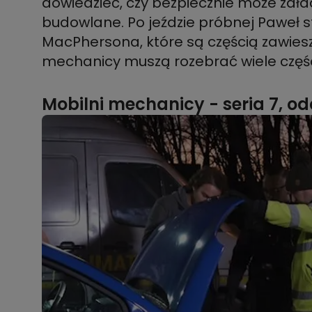
dowiedzieć, czy bezpiecznie może zała
budowlane. Po jeździe próbnej Paweł st
MacPhersona, które są częścią zawiesz
mechanicy muszą rozebrać wiele częś
Mobilni mechanicy - seria 7, od