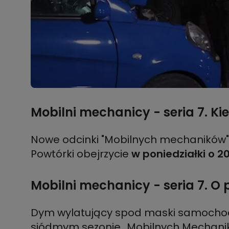
Mobilni mechanicy - seria 7. K
Nowe odcinki "Mobilnych mechaników"
Powtórki obejrzycie
w poniedziałki o 2
Mobilni mechanicy - seria 7. O
Dym wylatujący spod maski samochodu
siódmym sezonie „Mobilnych Mechanik