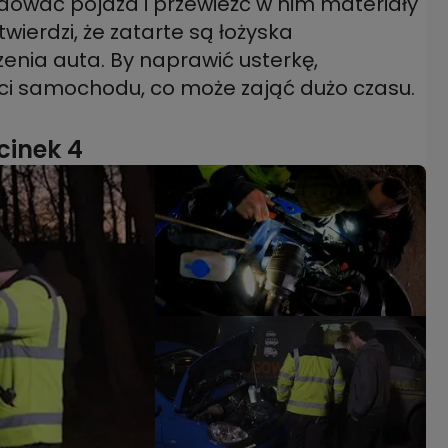
dować pojazd i przewieźć w nim materiały
wierdzi, że zatarte są łożyska
enia auta. By naprawić usterkę,
ci samochodu, co może zająć dużo czasu.
cinek 4