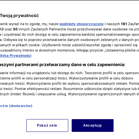
Twoją prywatność
ownik wyrazi na to zgodę, my, nasze
podmioty stowarzyszone
i naszych
161
Zaufa
IAB oraz
30
innych Zaufanych Partnerów może przechowywać dane osobowe na ur
 i uzyskiwać do nich dostęp w celu zapewnienia bardziej spersonalizowanego spo
a. Odbywa się to poprzez przetwarzanie danych osobowych zebranych z danych pr
nych w plikach cookie. Użytkownik może udzielić/wycofać zgodę i sprzeciwić się
 uzasadniony interes w dowolnym momencie, klikając przycisk „Ustawienia plików c
lityka Prywatności
aszymi partnerami przetwarzamy dane w celu zapewnienia:
nie informacji na urządzeniu lub dostęp do nich. Tworzenie profili w celu sperso
zenie profili w celu personalizacji treści. Wykorzystywanie profili w celu doboru
owanych treści. Wykorzystanie profili do wyboru spersonalizowanych reklam. Pomia
i treści. Pomiar efektywności reklam. Rozumienie odbiorców dzięki statystyce lub 
żnych źródeł. Rozwój i ulepszanie usług. Wykorzystywanie ograniczonych danych 
nerów (dostawców)
Pokaż cele
Akceptuję