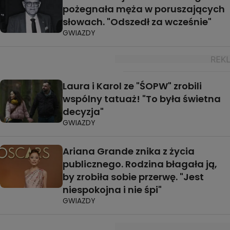
pożegnała męża w poruszających
słowach. "Odszedł za wcześnie"
GWIAZDY
Laura i Karol ze "ŚOPW" zrobili
wspólny tatuaż! "To była świetna
decyzja"
GWIAZDY
Ariana Grande znika z życia
publicznego. Rodzina błagała ją,
by zrobiła sobie przerwę. "Jest
niespokojna i nie śpi"
GWIAZDY