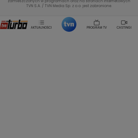
zamieszczonych w programach oraz na stronach internetowych
Helena Englert
Aleksander Zniszczol
TVN S.A. / TVN Media Sp. z o.o. jest zabronione.
Dorota Szelagowska
Karolina Sobotka
Sonia Mietielica
Maciej Kuciel
Weekendowa Metamorfoza
Leszek Lichota
AKTUALNOŚCI
PROGRAM TV
CASTINGI
Kasia Wajda
Agata Kulesza
Boguslawa Bibi Brzezinska
Gwiazdy Muzyki
Maciej Stuhr
Klaudia El Dursi
Marta Wierzbicka
Izabella Krzan
Michal Pirog