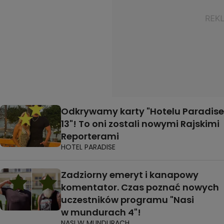
Odkrywamy karty "Hotelu Paradise
13"! To oni zostali nowymi Rajskimi
Reporterami
HOTEL PARADISE
Zadziorny emeryt i kanapowy
komentator. Czas poznać nowych
uczestników programu "Nasi
w mundurach 4"!
NASI W MUNDURACH