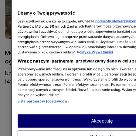
Dbamy o Twoją prywatność
Jeśli użytkownik wyrazi na to zgodę, my, nasze
podmioty stowarzyszo
+1
Partnerów IAB oraz
30
innych Zaufanych Partnerów może przechowywać
zobacz galerię
użytkownika i uzyskiwać do nich dostęp w celu zapewnienia bardziej 
przeglądania. Odbywa się to poprzez przetwarzanie danych osobowych
przeglądania przechowywanych w plikach cookie. Użytkownik może udzi
sprzeciwić się przetwarzaniu w oparciu o uzasadniony interes w dowoln
Mobilni mechanicy – seria 9. Kiedy
„Ustawienia plików cookie i reklam”.
Polityka Prywatności
oglądać?
Wraz z naszymi partnerami przetwarzamy dane w celu z
Przechowywanie informacji na urządzeniu lub dostęp do nich. Tworzenie 
Nowe odcinki będą pojawiać się w niedziele o
spersonalizowanych reklam. Tworzenie profili w celu personalizacji treśc
celu doboru spersonalizowanych treści. Wykorzystanie profili do wybor
14:30.
Pomiar efektywności treści. Pomiar efektywności reklam. Rozumienie odb
kombinacji danych z różnych źródeł. Rozwój i ulepszanie usług. Wykorz
danych do wyboru reklam.
Lista partnerów (dostawców)
Akceptuję