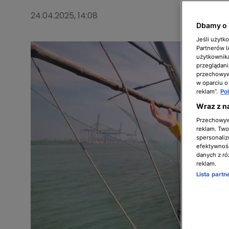
24.04.2025, 14:08
Dbamy o 
Jeśli użytk
Partnerów 
użytkownika
przeglądani
przechowywa
w oparciu o
reklam”.
Po
Wraz z n
Przechowywa
reklam. Twor
spersonaliz
efektywnośc
danych z ró
reklam.
Lista part