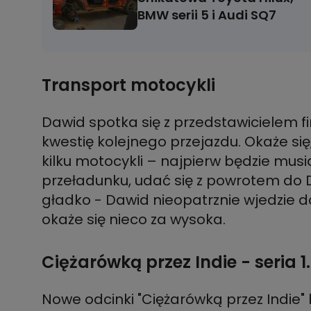
BMW serii 5 i Audi SQ7
Transport motocykli
Dawid spotka się z przedstawicielem fir
kwestię kolejnego przejazdu. Okaże się
kilku motocykli – najpierw będzie musi
przeładunku, udać się z powrotem do D
gładko - Dawid nieopatrznie wjedzie 
okaże się nieco za wysoka.
Ciężarówką przez Indie - seria 1
Nowe odcinki "Ciężarówką przez Indie" 