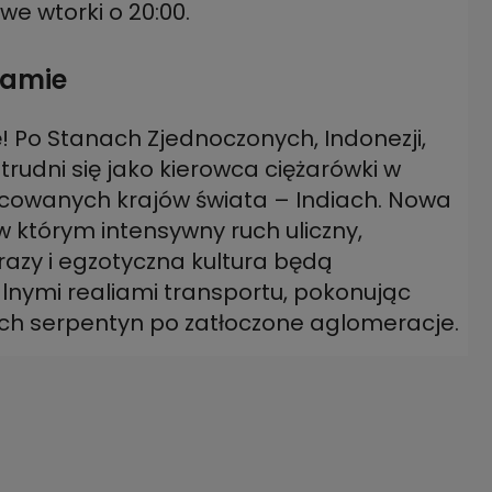
 we wtorki o 20:00.
gramie
 Po Stanach Zjednoczonych, Indonezji,
atrudni się jako kierowca ciężarówki w
nicowanych krajów świata – Indiach. Nowa
 w którym intensywny ruch uliczny,
azy i egzotyczna kultura będą
alnymi realiami transportu, pokonując
ich serpentyn po zatłoczone aglomeracje.