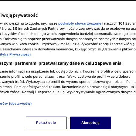
Twoją prywatność
ownik wyrazi na to zgodę, my, nasze
podmioty stowarzyszone
i naszych
161
Zaufa
IAB oraz
30
innych Zaufanych Partnerów może przechowywać dane osobowe na ur
 i uzyskiwać do nich dostęp w celu zapewnienia bardziej spersonalizowanego spo
a. Odbywa się to poprzez przetwarzanie danych osobowych zebranych z danych pr
nych w plikach cookie. Użytkownik może udzielić/wycofać zgodę i sprzeciwić się
 uzasadniony interes w dowolnym momencie, klikając przycisk „Ustawienia plików c
lityka Prywatności
aszymi partnerami przetwarzamy dane w celu zapewnienia:
nie informacji na urządzeniu lub dostęp do nich. Tworzenie profili w celu sperso
zenie profili w celu personalizacji treści. Wykorzystywanie profili w celu doboru
owanych treści. Wykorzystanie profili do wyboru spersonalizowanych reklam. Pomia
i treści. Pomiar efektywności reklam. Rozumienie odbiorców dzięki statystyce lub 
żnych źródeł. Rozwój i ulepszanie usług. Wykorzystywanie ograniczonych danych 
nerów (dostawców)
Pokaż cele
Akceptuję