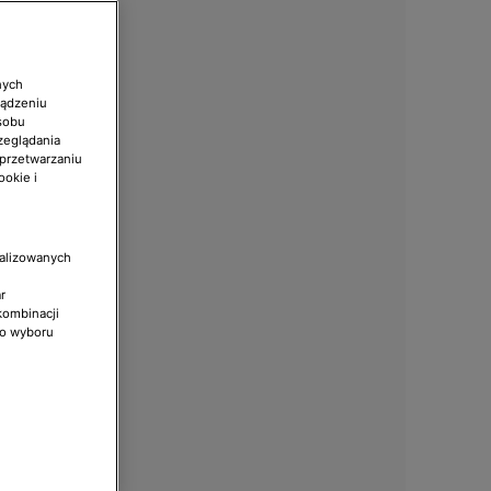
nych
ządzeniu
sobu
zeglądania
 przetwarzaniu
ookie i
nalizowanych
r
kombinacji
do wyboru