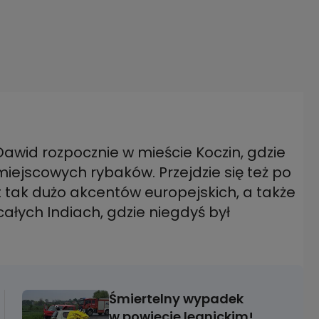
Dawid rozpocznie w mieście Koczin, gdzie
 miejscowych rybaków. Przejdzie się też po
st tak dużo akcentów europejskich, a także
 całych Indiach, gdzie niegdyś był
Śmiertelny wypadek
w powiecie legnickim!