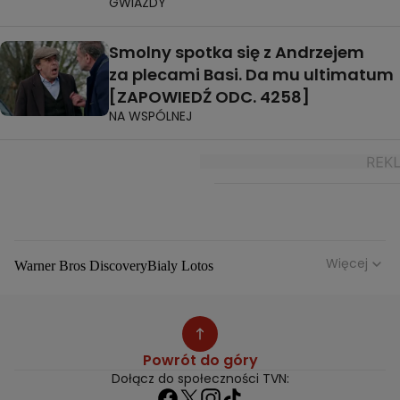
GWIAZDY
Smolny spotka się z Andrzejem
za plecami Basi. Da mu ultimatum
[ZAPOWIEDŹ ODC. 4258]
NA WSPÓLNEJ
Więcej
Warner Bros Discovery
Bialy Lotos
Niebezpieczne Dzielnice
Malgorzata Rozenek Majdan
Duda Kontra Szafranski
Agnieszka Bobek
Anna Senkara
Lady Love
Jezdzic Obserwowac
Powrót do góry
Josephine Kwasniewska
Playerpl
Przemek Szafranski
Dołącz do społeczności TVN:
Aneta Glam
Dariusz Zdrojkowski
Julia Tychoniewicz