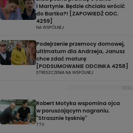
i Martynie. Będzie chciała wrócić
do Bartka?! [ZAPOWIEDŹ ODC.
4259]
NA WSPÓLNEJ
Podejrzenie przemocy domowej,
ultimatum dla Andrzeja, Janusz
chce zdać maturę
[PODSUMOWANIE ODCINKA 4258]
STRESZCZENIA NA WSPÓLNEJ
Robert Motyka wspomina ojca
w poruszającym nagraniu.
"Strasznie tęsknię"
TTV