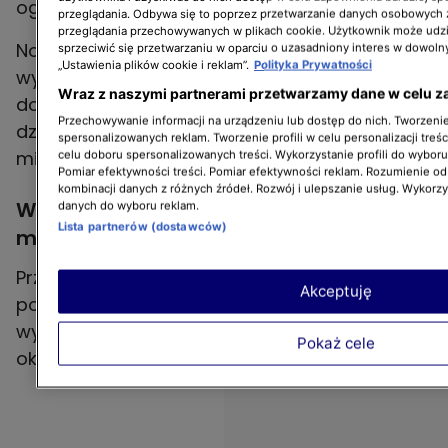
ograniczające hałas.
przeglądania. Odbywa się to poprzez przetwarzanie danych osobowych
przeglądania przechowywanych w plikach cookie. Użytkownik może udzi
Nowelizacja ustawy jest również pierwszym
sprzeciwić się przetwarzaniu w oparciu o uzasadniony interes w dowoln
„Ustawienia plików cookie i reklam”.
Polityka Prywatności
wyraźnym sygnałem, że ustawodawcy
Wraz z naszymi partnerami przetwarzamy dane w celu z
dostrzegają narastający konflikt pomiędzy
Przechowywanie informacji na urządzeniu lub dostęp do nich. Tworzenie 
działalnością torów a zabudową
spersonalizowanych reklam. Tworzenie profili w celu personalizacji treśc
mieszkaniową powstającą w ich sąsiedztwie.
celu doboru spersonalizowanych treści. Wykorzystanie profili do wybor
Pomiar efektywności treści. Pomiar efektywności reklam. Rozumienie odb
kombinacji danych z różnych źródeł. Rozwój i ulepszanie usług. Wykorz
Właściciele torów chcą porozumienia z
danych do wyboru reklam.
Lista partnerów (dostawców)
mieszkańcami
Przedstawiciele środowiska motorsportowego
Akceptuję
podkreślają, że zależy im przede wszystkim na
wypracowaniu kompromisu z mieszkańcami
Pokaż cele
okolicznych terenów.