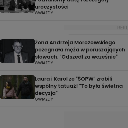
uroczystości
GWIAZDY
Żona Andrzeja Morozowskiego
pożegnała męża w poruszających
słowach. "Odszedł za wcześnie"
GWIAZDY
Laura i Karol ze "ŚOPW" zrobili
wspólny tatuaż! "To była świetna
decyzja"
GWIAZDY