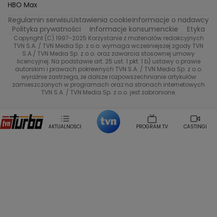
Życie na kredycie
Program TV
Dzień Dobry TVN
HBO Max
Katarzyna Rozmyslowicz
Monika Olejnik
Regulamin serwisu
Ustawienia cookie
Informacje o nadawcy
Anna Samusionek
Przepisy
Przemyslaw Cypryanski
TVN7
Polityka prywatności
Informacje konsumenckie
Etyka
Damian Michalowski
Ewa Piekut
Copyright (C) 1997-2025 Korzystanie z materiałów redakcyjnych
TVN Style
Magdalena Gwozdz
Kuchenne Rewolucje
TVN S.A. / TVN Media Sp. z o.o. wymaga wcześniejszej zgody TVN
S.A./ TVN Media Sp. z o.o. oraz zawarcia stosownej umowy
Tadeusz Huk
Lucyna Malec
Ewa Gawryluk
licencyjnej. Na podstawie art. 25 ust. 1 pkt. 1 b) ustawy o prawie
Co za tydzień
Marta Jankowska
Bartosz Skrobisz
autorskim i prawach pokrewnych TVN S.A. / TVN Media Sp. z o.o.
wyraźnie zastrzega, że dalsze rozpowszechnianie artykułów
Malwina Wedzikowska
Krzysztof Skorzynski
TTV
zamieszczonych w programach oraz na stronach internetowych
Helena Englert
Aleksander Zniszczol
TVN S.A. / TVN Media Sp. z o.o. jest zabronione.
Dorota Szelagowska
Karolina Sobotka
Sonia Mietielica
Maciej Kuciel
Weekendowa Metamorfoza
Leszek Lichota
AKTUALNOŚCI
PROGRAM TV
CASTINGI
Kasia Wajda
Agata Kulesza
Boguslawa Bibi Brzezinska
Gwiazdy Muzyki
Maciej Stuhr
Klaudia El Dursi
Marta Wierzbicka
Izabella Krzan
Michal Pirog