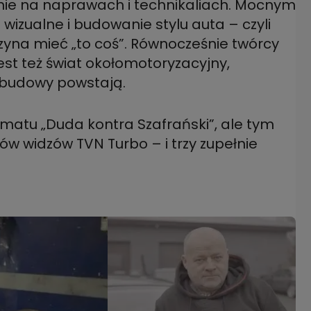
znie na naprawach i technikaliach. Mocnym
zualne i budowanie stylu auta – czyli
czyna mieć „to coś”. Równocześnie twórcy
est też świat okołomotoryzacyjny,
te budowy powstają.
rmatu „Duda kontra Szafrański”, ale tym
w widzów TVN Turbo – i trzy zupełnie