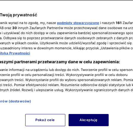
Twoją prywatność
ownik wyrazi na to zgodę, my, nasze
podmioty stowarzyszone
i naszych
161
Zaufa
IAB oraz
30
innych Zaufanych Partnerów może przechowywać dane osobowe na ur
 i uzyskiwać do nich dostęp w celu zapewnienia bardziej spersonalizowanego spo
a. Odbywa się to poprzez przetwarzanie danych osobowych zebranych z danych pr
nych w plikach cookie. Użytkownik może udzielić/wycofać zgodę i sprzeciwić się
 uzasadniony interes w dowolnym momencie, klikając przycisk „Ustawienia plików c
lityka Prywatności
aszymi partnerami przetwarzamy dane w celu zapewnienia:
nie informacji na urządzeniu lub dostęp do nich. Tworzenie profili w celu sperso
zenie profili w celu personalizacji treści. Wykorzystywanie profili w celu doboru
owanych treści. Wykorzystanie profili do wyboru spersonalizowanych reklam. Pomia
i treści. Pomiar efektywności reklam. Rozumienie odbiorców dzięki statystyce lub 
żnych źródeł. Rozwój i ulepszanie usług. Wykorzystywanie ograniczonych danych 
nerów (dostawców)
Pokaż cele
Akceptuję