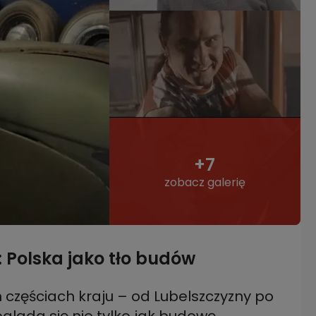
+7
zobacz galerię
 Polska jako tło budów
 częściach kraju – od Lubelszczyzny po
gląda się nie tylko jak budowę