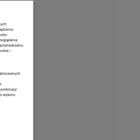
nych
ządzeniu
sobu
zeglądania
 przetwarzaniu
ookie i
nalizowanych
r
kombinacji
do wyboru