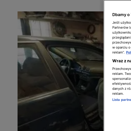
Dbamy o 
Jeśli użytk
Partnerów 
użytkownika
przeglądani
przechowywa
w oparciu o
reklam”.
Po
Wraz z n
Przechowywa
reklam. Twor
spersonaliz
efektywnośc
danych z ró
reklam.
Lista part