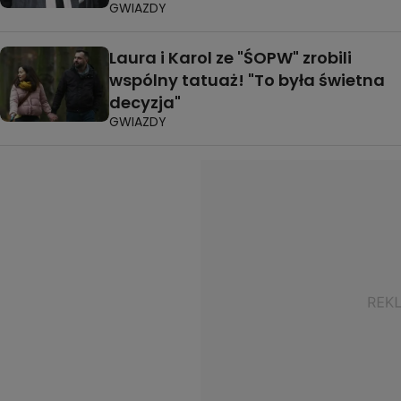
GWIAZDY
Laura i Karol ze "ŚOPW" zrobili
wspólny tatuaż! "To była świetna
decyzja"
GWIAZDY