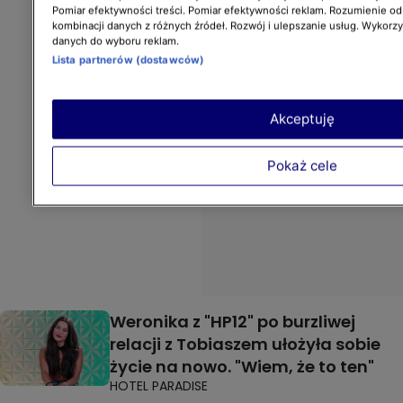
Pomiar efektywności treści. Pomiar efektywności reklam. Rozumienie odb
kombinacji danych z różnych źródeł. Rozwój i ulepszanie usług. Wykorz
danych do wyboru reklam.
Lista partnerów (dostawców)
Akceptuję
Pokaż cele
Weronika z "HP12" po burzliwej
relacji z Tobiaszem ułożyła sobie
życie na nowo. "Wiem, że to ten"
HOTEL PARADISE