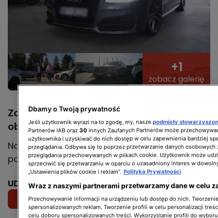
+1
zobacz galerię
Dbamy o Twoją prywatność
Zawodowi handlarze - seria 19. Kiedy
Jeśli użytkownik wyrazi na to zgodę, my, nasze
podmioty stowarzyszo
obejrzeć?
Partnerów IAB oraz
30
innych Zaufanych Partnerów może przechowywać
użytkownika i uzyskiwać do nich dostęp w celu zapewnienia bardziej 
Nowe odcinki
"Zawodowych handlarzy"
będą
przeglądania. Odbywa się to poprzez przetwarzanie danych osobowych
przeglądania przechowywanych w plikach cookie. Użytkownik może udzi
pojawiać się
w niedziele o 14:00
.
sprzeciwić się przetwarzaniu w oparciu o uzasadniony interes w dowoln
„Ustawienia plików cookie i reklam”.
Polityka Prywatności
UDOSTĘPNIJ:
Wraz z naszymi partnerami przetwarzamy dane w celu z
Przechowywanie informacji na urządzeniu lub dostęp do nich. Tworzenie 
spersonalizowanych reklam. Tworzenie profili w celu personalizacji treśc
celu doboru spersonalizowanych treści. Wykorzystanie profili do wybor