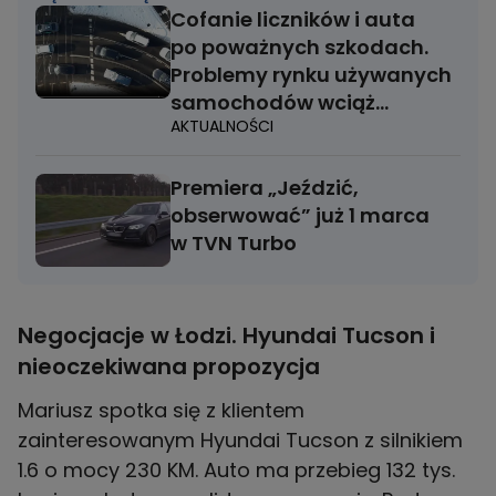
Cofanie liczników i auta
po poważnych szkodach.
Problemy rynku używanych
samochodów wciąż
AKTUALNOŚCI
aktualne
Premiera „Jeździć,
obserwować” już 1 marca
w TVN Turbo
Negocjacje w Łodzi. Hyundai Tucson i
nieoczekiwana propozycja
Mariusz spotka się z klientem
zainteresowanym Hyundai Tucson z silnikiem
1.6 o mocy 230 KM. Auto ma przebieg 132 tys.