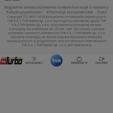
Katarzyna Rozmyslowicz
Monika Olejnik
Regulamin serwisu
Ustawienia cookie
Informacje o nadawcy
Anna Samusionek
Przepisy
Przemyslaw Cypryanski
TVN7
Polityka prywatności
Informacje konsumenckie
Etyka
Damian Michalowski
Ewa Piekut
Copyright (C) 1997-2025 Korzystanie z materiałów redakcyjnych
TVN Style
Magdalena Gwozdz
Kuchenne Rewolucje
TVN S.A. / TVN Media Sp. z o.o. wymaga wcześniejszej zgody TVN
S.A./ TVN Media Sp. z o.o. oraz zawarcia stosownej umowy
Tadeusz Huk
Lucyna Malec
Ewa Gawryluk
licencyjnej. Na podstawie art. 25 ust. 1 pkt. 1 b) ustawy o prawie
Co za tydzień
Marta Jankowska
Bartosz Skrobisz
autorskim i prawach pokrewnych TVN S.A. / TVN Media Sp. z o.o.
wyraźnie zastrzega, że dalsze rozpowszechnianie artykułów
Malwina Wedzikowska
Krzysztof Skorzynski
TTV
zamieszczonych w programach oraz na stronach internetowych
Helena Englert
Aleksander Zniszczol
TVN S.A. / TVN Media Sp. z o.o. jest zabronione.
Dorota Szelagowska
Karolina Sobotka
Sonia Mietielica
Maciej Kuciel
Weekendowa Metamorfoza
Leszek Lichota
AKTUALNOŚCI
PROGRAM TV
CASTINGI
Kasia Wajda
Agata Kulesza
Boguslawa Bibi Brzezinska
Gwiazdy Muzyki
Maciej Stuhr
Klaudia El Dursi
Marta Wierzbicka
Izabella Krzan
Michal Pirog