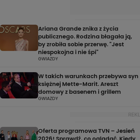
Ariana Grande znika z życia
publicznego. Rodzina błagała ją,
by zrobiła sobie przerwę. "Jest
niespokojna i nie śpi"
GWIAZDY
W takich warunkach przebywa syn
księżnej Mette-Marit. Areszt
domowy z basenem i grillem
GWIAZDY
Oferta programowa TVN – Jesień
2026! Sprawdź, co oglądać. Kiedy