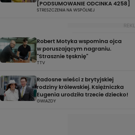
[PODSUMOWANIE ODCINKA 4258]
STRESZCZENIA NA WSPÓLNEJ
Robert Motyka wspomina ojca
w poruszającym nagraniu.
"Strasznie tęsknię"
TTV
Radosne wieści z brytyjskiej
rodziny królewskiej. Księżniczka
Eugenia urodziła trzecie dziecko!
GWIAZDY