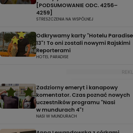
[PODSUMOWANIE ODC. 4256–
4259]
STRESZCZENIA NA WSPÓLNEJ
Odkrywamy karty "Hotelu Paradise
13"! To oni zostali nowymi Rajskimi
Reporterami
HOTEL PARADISE
Zadziorny emeryt i kanapowy
komentator. Czas poznać nowych
uczestników programu "Nasi
w mundurach 4"!
NASI W MUNDURACH
Anna Lewandowska z córkami