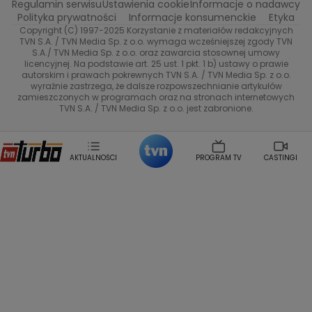
Regulamin serwisu
Ustawienia cookie
Informacje o nadawcy
Anna Samusionek
Przepisy
Przemyslaw Cypryanski
TVN7
Polityka prywatności
Informacje konsumenckie
Etyka
Damian Michalowski
Ewa Piekut
Copyright (C) 1997-2025 Korzystanie z materiałów redakcyjnych
TVN Style
Magdalena Gwozdz
Kuchenne Rewolucje
TVN S.A. / TVN Media Sp. z o.o. wymaga wcześniejszej zgody TVN
S.A./ TVN Media Sp. z o.o. oraz zawarcia stosownej umowy
Tadeusz Huk
Lucyna Malec
Ewa Gawryluk
licencyjnej. Na podstawie art. 25 ust. 1 pkt. 1 b) ustawy o prawie
Co za tydzień
Marta Jankowska
Bartosz Skrobisz
autorskim i prawach pokrewnych TVN S.A. / TVN Media Sp. z o.o.
wyraźnie zastrzega, że dalsze rozpowszechnianie artykułów
Malwina Wedzikowska
Krzysztof Skorzynski
TTV
zamieszczonych w programach oraz na stronach internetowych
Helena Englert
Aleksander Zniszczol
TVN S.A. / TVN Media Sp. z o.o. jest zabronione.
Dorota Szelagowska
Karolina Sobotka
Sonia Mietielica
Maciej Kuciel
Weekendowa Metamorfoza
Leszek Lichota
AKTUALNOŚCI
PROGRAM TV
CASTINGI
Kasia Wajda
Agata Kulesza
Boguslawa Bibi Brzezinska
Gwiazdy Muzyki
Maciej Stuhr
Klaudia El Dursi
Marta Wierzbicka
Izabella Krzan
Michal Pirog