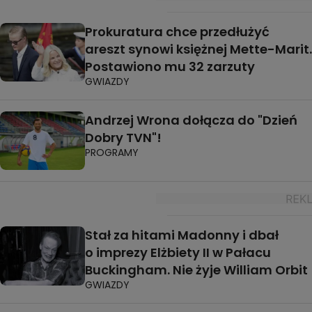
Prokuratura chce przedłużyć
areszt synowi księżnej Mette-Marit.
Postawiono mu 32 zarzuty
GWIAZDY
Andrzej Wrona dołącza do "Dzień
Dobry TVN"!
PROGRAMY
Stał za hitami Madonny i dbał
o imprezy Elżbiety II w Pałacu
Buckingham. Nie żyje William Orbit
GWIAZDY