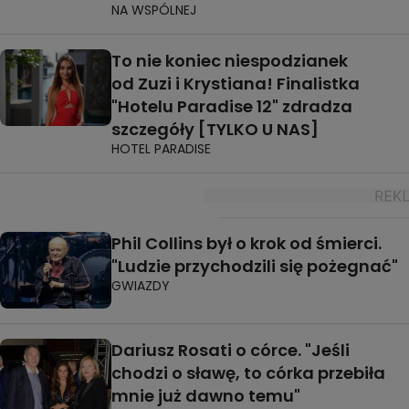
NA WSPÓLNEJ
To nie koniec niespodzianek
od Zuzi i Krystiana! Finalistka
"Hotelu Paradise 12" zdradza
szczegóły [TYLKO U NAS]
HOTEL PARADISE
Phil Collins był o krok od śmierci.
"Ludzie przychodzili się pożegnać"
GWIAZDY
Dariusz Rosati o córce. "Jeśli
chodzi o sławę, to córka przebiła
mnie już dawno temu"