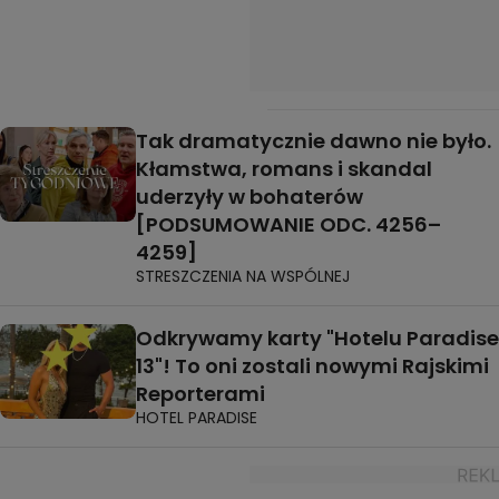
Tak dramatycznie dawno nie było.
Kłamstwa, romans i skandal
uderzyły w bohaterów
[PODSUMOWANIE ODC. 4256–
4259]
STRESZCZENIA NA WSPÓLNEJ
Odkrywamy karty "Hotelu Paradise
13"! To oni zostali nowymi Rajskimi
Reporterami
HOTEL PARADISE