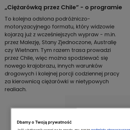
„Ciężarówką przez Chile” - o programie
To kolejna odsłona podróżniczo-
motoryzacyjnego formatu, który widzowie
kojarzą już z wcześniejszych wypraw - m.in.
przez Malezję, Stany Zjednoczone, Australię
czy Wietnam. Tym razem trasa prowadzi
przez Chile, więc można spodziewać się
nowego krajobrazu, innych warunków
drogowych i kolejnej porcji codziennej pracy
za kierownicą ciężarówki w nietypowych
realiach.
Dbamy o Twoją prywatność
Jeśli użytkownik wyrazi na to zgodę, my, nasze
podmioty stowarzyszo