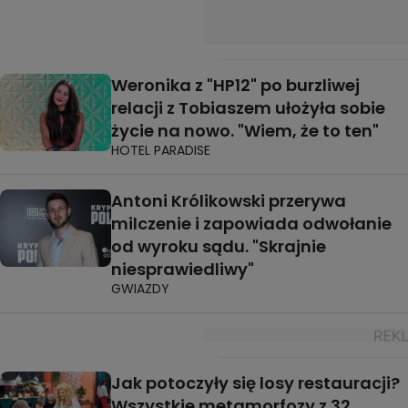
Weronika z "HP12" po burzliwej
relacji z Tobiaszem ułożyła sobie
życie na nowo. "Wiem, że to ten"
HOTEL PARADISE
Antoni Królikowski przerywa
milczenie i zapowiada odwołanie
od wyroku sądu. "Skrajnie
niesprawiedliwy"
GWIAZDY
Jak potoczyły się losy restauracji?
Wszystkie metamorfozy z 32.