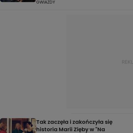
GWIAZDY
Tak zaczęła i zakończyła się
historia Marii Zięby w "Na