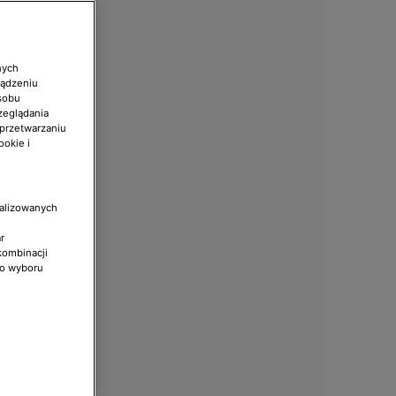
nych
ządzeniu
sobu
zeglądania
 przetwarzaniu
ookie i
nalizowanych
r
kombinacji
do wyboru