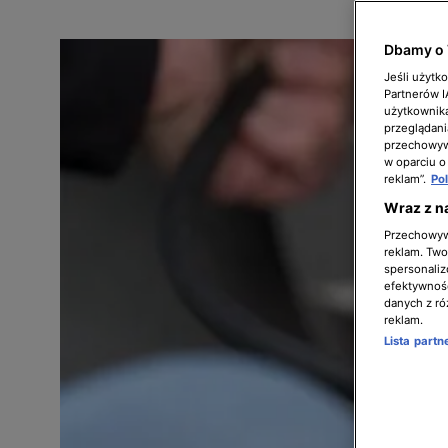
Dbamy o 
Jeśli użytk
Partnerów 
użytkownika
przeglądani
przechowywa
w oparciu o
reklam”.
Po
Wraz z n
Przechowywa
reklam. Twor
spersonaliz
efektywnośc
danych z ró
reklam.
Lista part