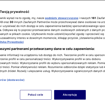
Twoją prywatność
ownik wyrazi na to zgodę, my, nasze
podmioty stowarzyszone
i naszych
161
Zaufa
IAB oraz
30
innych Zaufanych Partnerów może przechowywać dane osobowe na ur
 i uzyskiwać do nich dostęp w celu zapewnienia bardziej spersonalizowanego spo
a. Odbywa się to poprzez przetwarzanie danych osobowych zebranych z danych pr
nych w plikach cookie. Użytkownik może udzielić/wycofać zgodę i sprzeciwić się
 uzasadniony interes w dowolnym momencie, klikając przycisk „Ustawienia plików c
lityka Prywatności
aszymi partnerami przetwarzamy dane w celu zapewnienia:
nie informacji na urządzeniu lub dostęp do nich. Tworzenie profili w celu sperso
zenie profili w celu personalizacji treści. Wykorzystywanie profili w celu doboru
owanych treści. Wykorzystanie profili do wyboru spersonalizowanych reklam. Pomia
i treści. Pomiar efektywności reklam. Rozumienie odbiorców dzięki statystyce lub 
żnych źródeł. Rozwój i ulepszanie usług. Wykorzystywanie ograniczonych danych 
nerów (dostawców)
Pokaż cele
Akceptuję