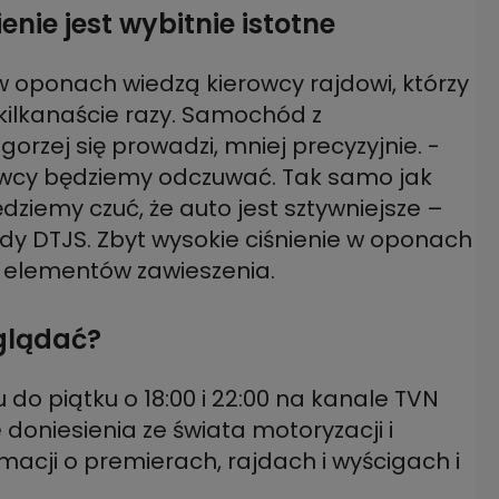
nie jest wybitnie istotne
w oponach wiedzą kierowcy rajdowi, którzy
 kilkanaście razy. Samochód z
rzej się prowadzi, mniej precyzyjnie. -
rowcy będziemy odczuwać. Tak samo jak
dziemy czuć, że auto jest sztywniejsze –
dy DTJS. Zbyt wysokie ciśnienie w oponach
ę elementów zawieszenia.
oglądać?
 do piątku o 18:00 i 22:00 na kanale TVN
oniesienia ze świata motoryzacji i
macji o premierach, rajdach i wyścigach i