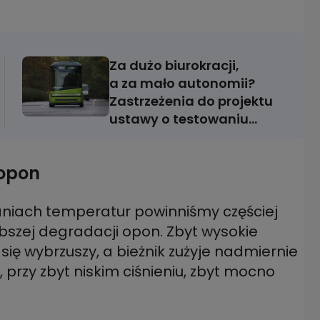
Za dużo biurokracji,
a za mało autonomii?
Zastrzeżenia do projektu
ustawy o testowaniu
samochodów
autonomicznych
 opon
aniach temperatur powinniśmy częściej
ybszej degradacji opon. Zbyt wysokie
ę wybrzuszy, a bieżnik zużyje nadmiernie
 przy zbyt niskim ciśnieniu, zbyt mocno