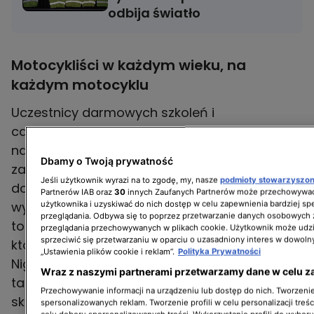
odbija światło
Motocykliści w każdym wieku, na
każdym motocyklu
Uczestnicy darmowych szkoleń i
całodniowego Motopikniku przyjechali na
najróżniejszych motocyklach. Byli czołowi
Dbamy o Twoją prywatność
zawodnicy, którzy jeżdżą od wielu lat, ale i
Jeśli użytkownik wyrazi na to zgodę, my, nasze
podmioty stowarzyszo
dopiero szkolące się dzieci, które trenując, już
Partnerów IAB oraz
30
innych Zaufanych Partnerów może przechowywać
wyglądają jednak i jeżdżą, jak zawodowcy. Na
użytkownika i uzyskiwać do nich dostęp w celu zapewnienia bardziej 
przeglądania. Odbywa się to poprzez przetwarzanie danych osobowych
torze treningowym uczono jazdy precyzyjnej,
przeglądania przechowywanych w plikach cookie. Użytkownik może udzi
sprzeciwić się przetwarzaniu w oparciu o uzasadniony interes w dowoln
która może przydać się, chociażby w korkach.
„Ustawienia plików cookie i reklam”.
Polityka Prywatności
Nigdy nic nie wiadomo, co będzie na drodze, a
Wraz z naszymi partnerami przetwarzamy dane w celu z
tak, to dzięki temu, możemy poznać,
Przechowywanie informacji na urządzeniu lub dostęp do nich. Tworzenie 
skoordynować różnego rodzaju, ruchy,
spersonalizowanych reklam. Tworzenie profili w celu personalizacji treśc