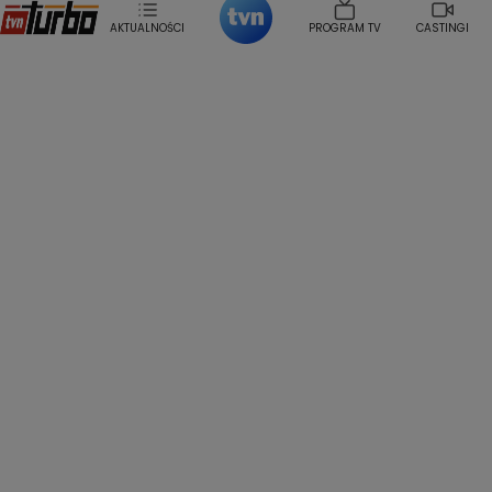
Sonia Mietielica
Maciej Kuciel
Weekendowa Metamorfoza
Leszek Lichota
AKTUALNOŚCI
PROGRAM TV
CASTINGI
Kasia Wajda
Agata Kulesza
Boguslawa Bibi Brzezinska
Gwiazdy Muzyki
Maciej Stuhr
Klaudia El Dursi
Marta Wierzbicka
Izabella Krzan
Michal Pirog