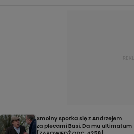
Smolny spotka się z Andrzejem
za plecami Basi. Da mu ultimatum
[ZAPOWIEDŹ ODC. 4258]