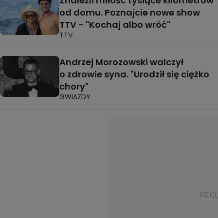
Znaleźli miłość tysiące kilometrów
od domu. Poznajcie nowe show
TTV - "Kochaj albo wróć"
TTV
Andrzej Morozowski walczył
o zdrowie syna. "Urodził się ciężko
chory"
GWIAZDY