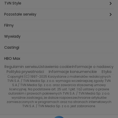
Kuchenne rewolucje
Detektywi
Damy i wieśniaczki
Program TV
TVN Style
Katarzyna Marczak
Aleksandra Adamska
Gogglebox
Bartlomiej Kotschedoff
Jakub Stachowiak
Azja Express
Back to school
Aktualności
Aktualności
Pozostałe serwisy
Bartosz Laskowski
Pawel Olejnik
Marta Dobosz
MasterChef
Zuzanna Kaszuba
Ada Szczepaniak
Zakup w ciemno
Nasze Programy
Castingi
TVN24
Filmy
Kuba Nowaczkiewicz
Iza Kuna
Piotr Koprowski
Gogglebox. Przed telewizorem
Castingi
Wideo
Eurosport
Ewa Galica
Wywiady
Tvn7
Marta Malikowska
Kinga Jasik
Oskar Netkowski
Natalia Natsu Karczmarczyk
99 gra o wszystko
Nasze Programy
TVN
Castingi
Kacper Jeneralski
Marta Mandaryna Wisniewska
Na Wspolnej
Twoja Stara
Radoslaw Majdan
Życie na kredycie
Program TV
Dzień Dobry TVN
HBO Max
Katarzyna Rozmyslowicz
Monika Olejnik
Regulamin serwisu
Ustawienia cookie
Informacje o nadawcy
Anna Samusionek
Przepisy
Przemyslaw Cypryanski
TVN7
Polityka prywatności
Informacje konsumenckie
Etyka
Damian Michalowski
Ewa Piekut
Copyright (C) 1997-2025 Korzystanie z materiałów redakcyjnych
TVN Style
Magdalena Gwozdz
Kuchenne Rewolucje
TVN S.A. / TVN Media Sp. z o.o. wymaga wcześniejszej zgody TVN
S.A./ TVN Media Sp. z o.o. oraz zawarcia stosownej umowy
Tadeusz Huk
Lucyna Malec
Ewa Gawryluk
licencyjnej. Na podstawie art. 25 ust. 1 pkt. 1 b) ustawy o prawie
Co za tydzień
Marta Jankowska
Bartosz Skrobisz
autorskim i prawach pokrewnych TVN S.A. / TVN Media Sp. z o.o.
wyraźnie zastrzega, że dalsze rozpowszechnianie artykułów
Malwina Wedzikowska
Krzysztof Skorzynski
TTV
zamieszczonych w programach oraz na stronach internetowych
Helena Englert
Aleksander Zniszczol
TVN S.A. / TVN Media Sp. z o.o. jest zabronione.
Dorota Szelagowska
Karolina Sobotka