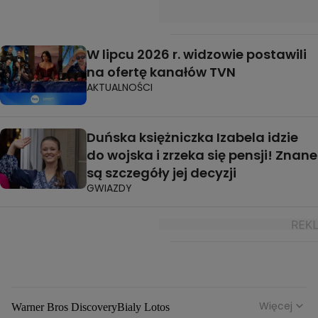
W lipcu 2026 r. widzowie postawili
na ofertę kanałów TVN
AKTUALNOŚCI
Duńska księżniczka Izabela idzie
do wojska i zrzeka się pensji! Znane
są szczegóły jej decyzji
GWIAZDY
Więcej
Warner Bros Discovery
Bialy Lotos