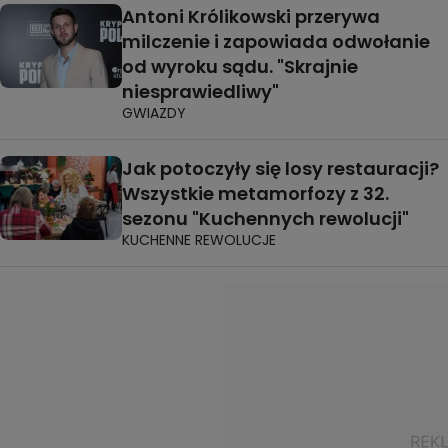
Antoni Królikowski przerywa
milczenie i zapowiada odwołanie
od wyroku sądu. "Skrajnie
niesprawiedliwy"
GWIAZDY
Jak potoczyły się losy restauracji?
Wszystkie metamorfozy z 32.
sezonu "Kuchennych rewolucji"
KUCHENNE REWOLUCJE