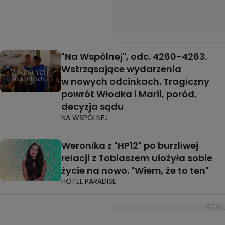
"Na Wspólnej", odc. 4260-4263.
Wstrząsające wydarzenia
w nowych odcinkach. Tragiczny
powrót Włodka i Marii, poród,
decyzja sądu
NA WSPÓLNEJ
Weronika z "HP12" po burzliwej
relacji z Tobiaszem ułożyła sobie
życie na nowo. "Wiem, że to ten"
HOTEL PARADISE