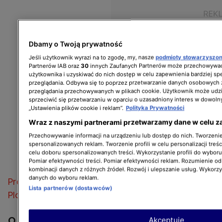
Dbamy o Twoją prywatność
Jeśli użytkownik wyrazi na to zgodę, my, nasze
podmioty stowarzyszo
Partnerów IAB oraz
30
innych Zaufanych Partnerów może przechowywać
użytkownika i uzyskiwać do nich dostęp w celu zapewnienia bardziej 
przeglądania. Odbywa się to poprzez przetwarzanie danych osobowych
przeglądania przechowywanych w plikach cookie. Użytkownik może udzi
sprzeciwić się przetwarzaniu w oparciu o uzasadniony interes w dowoln
„Ustawienia plików cookie i reklam”.
Polityka Prywatności
Wraz z naszymi partnerami przetwarzamy dane w celu z
Przechowywanie informacji na urządzeniu lub dostęp do nich. Tworzenie 
spersonalizowanych reklam. Tworzenie profili w celu personalizacji treśc
celu doboru spersonalizowanych treści. Wykorzystanie profili do wybor
Pomiar efektywności treści. Pomiar efektywności reklam. Rozumienie odb
kombinacji danych z różnych źródeł. Rozwój i ulepszanie usług. Wykorz
danych do wyboru reklam.
Program można też obejrzeć w serwisie
Lista partnerów (dostawców)
Player.pl
O programie
Akceptuję