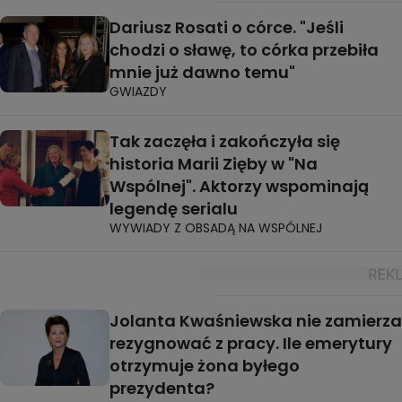
Dariusz Rosati o córce. "Jeśli
chodzi o sławę, to córka przebiła
mnie już dawno temu"
GWIAZDY
Tak zaczęła i zakończyła się
historia Marii Zięby w "Na
Wspólnej". Aktorzy wspominają
legendę serialu
WYWIADY Z OBSADĄ NA WSPÓLNEJ
Jolanta Kwaśniewska nie zamierza
rezygnować z pracy. Ile emerytury
otrzymuje żona byłego
prezydenta?