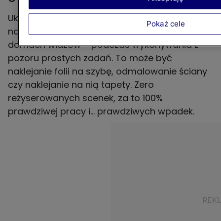
Ukryte kamery obserwują fachowców w
Pokaż cele
naturalnym środowisku – w mieszkaniach i
domach widzów – podczas wykonywania z
pozoru prostych zadań. To może być
naklejanie folii na szybę, odmalowanie ściany
czy naklejanie na nią tapety. Zero
reżyserowanych scenek, za to 100%
prawdziwej pracy i… prawdziwych wpadek.