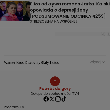
Eliza odkrywa romans Jarka. Kalski
opowiada o depresji żony
[PODSUMOWANIE ODCINKA 4259]
STRESZCZENIA NA WSPÓLNEJ
Więcej
Warner Bros Discovery
Bialy Lotos
Niebezpieczne Dzielnice
Malgorzata Rozenek Majdan
Duda Kontra Szafranski
Agnieszka Bobek
Anna Senkara
Lady Love
Jezdzic Obserwowac
Powrót do góry
Josephine Kwasniewska
Playerpl
Przemek Szafranski
Dołącz do społeczności TVN:
Aneta Glam
Dariusz Zdrojkowski
Julia Tychoniewicz
Sami Swoi Poczatek
Mowie Wam
Program TV
Sandra Hajduk Popinska
Kamila Urzedowska