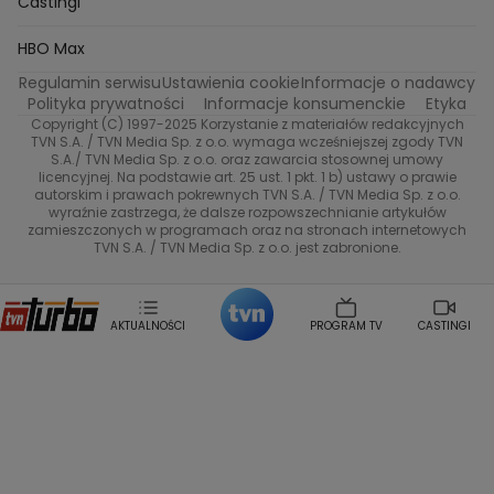
Castingi
Kacper Jeneralski
Marta Mandaryna Wisniewska
Na Wspolnej
Twoja Stara
Radoslaw Majdan
Życie na kredycie
Program TV
Dzień Dobry TVN
HBO Max
Katarzyna Rozmyslowicz
Monika Olejnik
Regulamin serwisu
Ustawienia cookie
Informacje o nadawcy
Anna Samusionek
Przepisy
Przemyslaw Cypryanski
TVN7
Polityka prywatności
Informacje konsumenckie
Etyka
Damian Michalowski
Ewa Piekut
Copyright (C) 1997-2025 Korzystanie z materiałów redakcyjnych
TVN Style
Magdalena Gwozdz
Kuchenne Rewolucje
TVN S.A. / TVN Media Sp. z o.o. wymaga wcześniejszej zgody TVN
S.A./ TVN Media Sp. z o.o. oraz zawarcia stosownej umowy
Tadeusz Huk
Lucyna Malec
Ewa Gawryluk
licencyjnej. Na podstawie art. 25 ust. 1 pkt. 1 b) ustawy o prawie
Co za tydzień
Marta Jankowska
Bartosz Skrobisz
autorskim i prawach pokrewnych TVN S.A. / TVN Media Sp. z o.o.
wyraźnie zastrzega, że dalsze rozpowszechnianie artykułów
Malwina Wedzikowska
Krzysztof Skorzynski
TTV
zamieszczonych w programach oraz na stronach internetowych
Helena Englert
Aleksander Zniszczol
TVN S.A. / TVN Media Sp. z o.o. jest zabronione.
Dorota Szelagowska
Karolina Sobotka
Sonia Mietielica
Maciej Kuciel
Weekendowa Metamorfoza
Leszek Lichota
AKTUALNOŚCI
PROGRAM TV
CASTINGI
Kasia Wajda
Agata Kulesza
Boguslawa Bibi Brzezinska
Gwiazdy Muzyki
Maciej Stuhr
Klaudia El Dursi
Marta Wierzbicka
Izabella Krzan
Michal Pirog