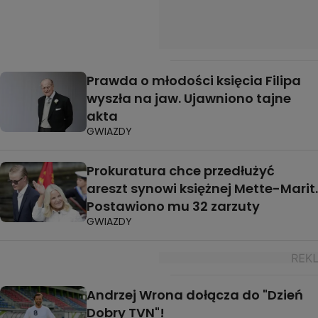
Prawda o młodości księcia Filipa
wyszła na jaw. Ujawniono tajne
akta
GWIAZDY
Prokuratura chce przedłużyć
areszt synowi księżnej Mette-Marit.
Postawiono mu 32 zarzuty
GWIAZDY
Andrzej Wrona dołącza do "Dzień
Dobry TVN"!