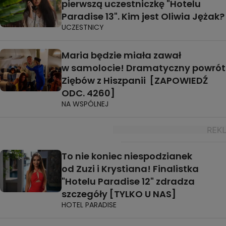
pierwszą uczestniczkę "Hotelu
Paradise 13". Kim jest Oliwia Jężak?
UCZESTNICY
Maria będzie miała zawał
w samolocie! Dramatyczny powrót
Ziębów z Hiszpanii [ZAPOWIEDŹ
ODC. 4260]
NA WSPÓLNEJ
To nie koniec niespodzianek
od Zuzi i Krystiana! Finalistka
"Hotelu Paradise 12" zdradza
szczegóły [TYLKO U NAS]
HOTEL PARADISE