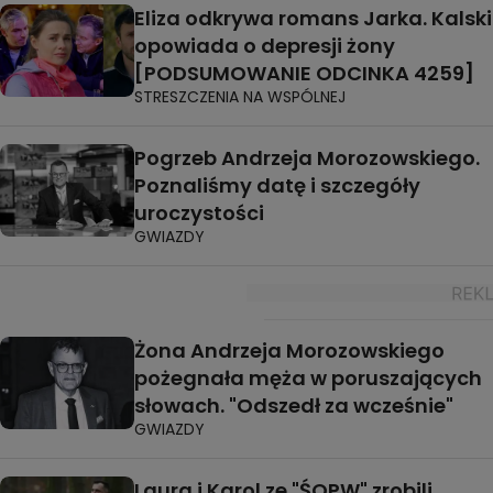
Eliza odkrywa romans Jarka. Kalski
opowiada o depresji żony
[PODSUMOWANIE ODCINKA 4259]
STRESZCZENIA NA WSPÓLNEJ
Pogrzeb Andrzeja Morozowskiego.
Poznaliśmy datę i szczegóły
uroczystości
GWIAZDY
Żona Andrzeja Morozowskiego
pożegnała męża w poruszających
słowach. "Odszedł za wcześnie"
GWIAZDY
Laura i Karol ze "ŚOPW" zrobili