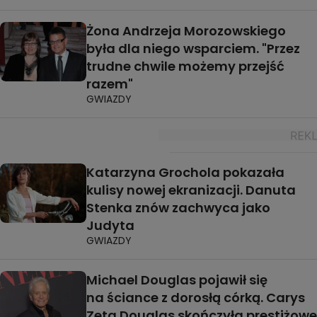
Żona Andrzeja Morozowskiego
była dla niego wsparciem. "Przez
trudne chwile możemy przejść
razem"
GWIAZDY
Katarzyna Grochola pokazała
kulisy nowej ekranizacji. Danuta
Stenka znów zachwyca jako
Judyta
GWIAZDY
Michael Douglas pojawił się
na ściance z dorosłą córką. Carys
Zeta Douglas skończyła prestiżowe