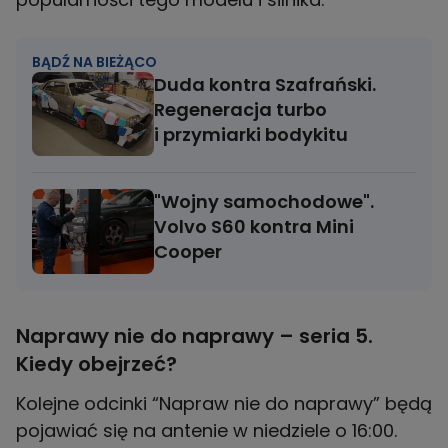
BĄDŹ NA BIEŻĄCO
Duda kontra Szafrański.
Regeneracja turbo
i przymiarki bodykitu
"Wojny samochodowe".
Volvo S60 kontra Mini
Cooper
Naprawy nie do naprawy – seria 5.
Kiedy obejrzeć?
Kolejne odcinki “Napraw nie do naprawy” będą
pojawiać się na antenie w niedziele o 16:00.