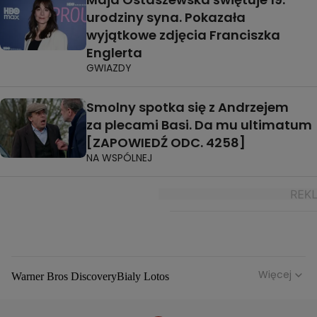
urodziny syna. Pokazała
wyjątkowe zdjęcia Franciszka
Englerta
GWIAZDY
Smolny spotka się z Andrzejem
za plecami Basi. Da mu ultimatum
[ZAPOWIEDŹ ODC. 4258]
NA WSPÓLNEJ
Więcej
Warner Bros Discovery
Bialy Lotos
Niebezpieczne Dzielnice
Malgorzata Rozenek Majdan