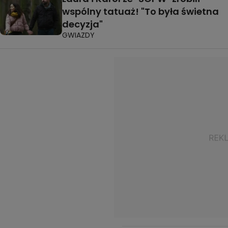
wspólny tatuaż! "To była świetna
decyzja"
GWIAZDY