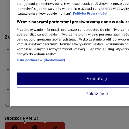
przeglądania przechowywanych w plikach cookie. Użytkownik może udzi
sprzeciwić się przetwarzaniu w oparciu o uzasadniony interes w dowoln
„Ustawienia plików cookie i reklam”.
Polityka Prywatności
Wraz z naszymi partnerami przetwarzamy dane w celu z
Przechowywanie informacji na urządzeniu lub dostęp do nich. Tworzenie 
spersonalizowanych reklam. Tworzenie profili w celu personalizacji treśc
Zobacz także:
celu doboru spersonalizowanych treści. Wykorzystanie profili do wybor
Pomiar efektywności treści. Pomiar efektywności reklam. Rozumienie odb
"Wojny samochodowe". Mercedes-Benz
kombinacji danych z różnych źródeł. Rozwój i ulepszanie usług. Wykorz
danych do wyboru reklam.
C270 kontra Ford Fusion
Lista partnerów (dostawców)
"Jeździć, obserwować". Kia e-Niro, BMW X5
i kultowy Fiat 126p
Akceptuję
Nic do zgłoszenia. Bardzo mocne wino,
Pokaż cele
tequila z Meksyku i papierosy na targowisku
Autorka/Autor: MM
UDOSTĘPNIJ: