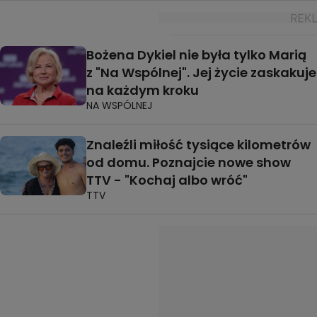
Bożena Dykiel nie była tylko Marią
z "Na Wspólnej". Jej życie zaskakuje
na każdym kroku
NA WSPÓLNEJ
Znaleźli miłość tysiące kilometrów
od domu. Poznajcie nowe show
TTV - "Kochaj albo wróć"
TTV