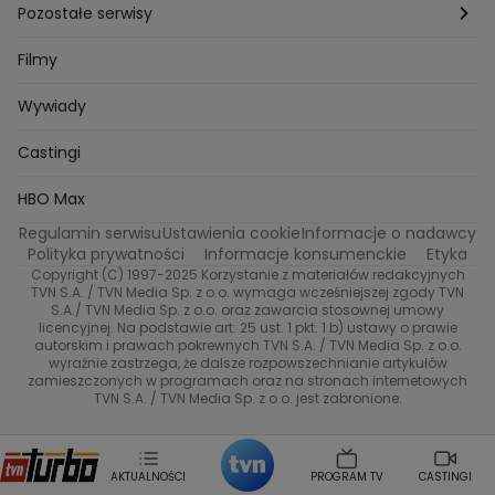
Azja Express
Back to school
Aktualności
Aktualności
Pozostałe serwisy
Bartosz Laskowski
Pawel Olejnik
Marta Dobosz
MasterChef
Zuzanna Kaszuba
Ada Szczepaniak
Zakup w ciemno
Nasze Programy
Castingi
TVN24
Filmy
Kuba Nowaczkiewicz
Iza Kuna
Piotr Koprowski
Gogglebox. Przed telewizorem
Castingi
Wideo
Eurosport
Ewa Galica
Wywiady
Tvn7
Marta Malikowska
Kinga Jasik
Oskar Netkowski
Natalia Natsu Karczmarczyk
99 gra o wszystko
Nasze Programy
TVN
Castingi
Kacper Jeneralski
Marta Mandaryna Wisniewska
Na Wspolnej
Twoja Stara
Radoslaw Majdan
Życie na kredycie
Program TV
Dzień Dobry TVN
HBO Max
Katarzyna Rozmyslowicz
Monika Olejnik
Regulamin serwisu
Ustawienia cookie
Informacje o nadawcy
Anna Samusionek
Przepisy
Przemyslaw Cypryanski
TVN7
Polityka prywatności
Informacje konsumenckie
Etyka
Damian Michalowski
Ewa Piekut
Copyright (C) 1997-2025 Korzystanie z materiałów redakcyjnych
TVN Style
Magdalena Gwozdz
Kuchenne Rewolucje
TVN S.A. / TVN Media Sp. z o.o. wymaga wcześniejszej zgody TVN
S.A./ TVN Media Sp. z o.o. oraz zawarcia stosownej umowy
Tadeusz Huk
Lucyna Malec
Ewa Gawryluk
licencyjnej. Na podstawie art. 25 ust. 1 pkt. 1 b) ustawy o prawie
Co za tydzień
Marta Jankowska
Bartosz Skrobisz
autorskim i prawach pokrewnych TVN S.A. / TVN Media Sp. z o.o.
wyraźnie zastrzega, że dalsze rozpowszechnianie artykułów
Malwina Wedzikowska
Krzysztof Skorzynski
TTV
zamieszczonych w programach oraz na stronach internetowych
Helena Englert
Aleksander Zniszczol
TVN S.A. / TVN Media Sp. z o.o. jest zabronione.
Dorota Szelagowska
Karolina Sobotka
Sonia Mietielica
Maciej Kuciel
Weekendowa Metamorfoza
Leszek Lichota
AKTUALNOŚCI
PROGRAM TV
CASTINGI