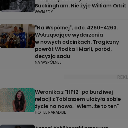
Buckingham. Nie żyje William Orbit
GWIAZDY
"Na Wspólnej", odc. 4260-4263.
Wstrząsające wydarzenia
w nowych odcinkach. Tragiczny
powrót Włodka i Marii, poród,
decyzja sądu
NA WSPÓLNEJ
Weronika z "HP12" po burzliwej
relacji z Tobiaszem ułożyła sobie
życie na nowo. "Wiem, że to ten"
HOTEL PARADISE