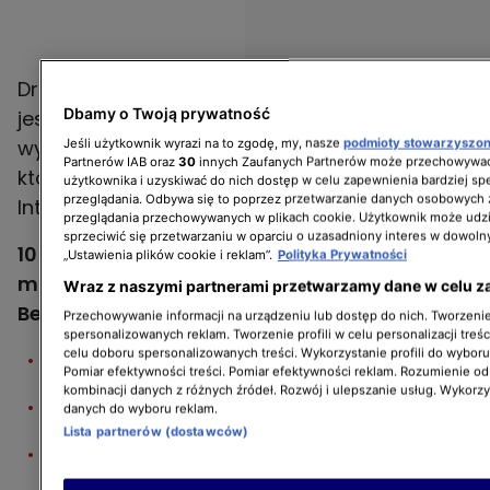
Drugą motoryzacyjną marką w zestawieniu
Dbamy o Twoją prywatność
jest Mercedes, który znalazł się na 8. miejscu z
wynikiem 58,9 mld dolarów. Trzecia to BMW,
Jeśli użytkownik wyrazi na to zgodę, my, nasze
podmioty stowarzyszo
Partnerów IAB oraz
30
innych Zaufanych Partnerów może przechowywać
która uplasowała się na 10. lokacie –
użytkownika i uzyskiwać do nich dostęp w celu zapewnienia bardziej 
przeglądania. Odbywa się to poprzez przetwarzanie danych osobowych
Interbrand wycenił ją na 52 mld dolarów.
przeglądania przechowywanych w plikach cookie. Użytkownik może udzi
sprzeciwić się przetwarzaniu w oparciu o uzasadniony interes w dowoln
10 najbardziej wartościowych marek
„Ustawienia plików cookie i reklam”.
Polityka Prywatności
motoryzacyjnych na świecie według raportu
Wraz z naszymi partnerami przetwarzamy dane w celu z
Best Global Brands:
Przechowywanie informacji na urządzeniu lub dostęp do nich. Tworzenie 
spersonalizowanych reklam. Tworzenie profili w celu personalizacji treśc
celu doboru spersonalizowanych treści. Wykorzystanie profili do wybor
Toyota (6. miejsce, 72,8 mld dol.)
Pomiar efektywności treści. Pomiar efektywności reklam. Rozumienie odb
kombinacji danych z różnych źródeł. Rozwój i ulepszanie usług. Wykorz
Mercedes (8. miejsce, 58,9 mld dol.)
danych do wyboru reklam.
Lista partnerów (dostawców)
BMW (10. miejsce, 52 mld dol.)