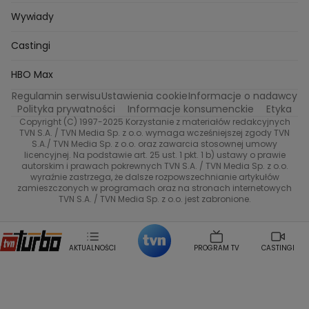
Gogglebox. Przed telewizorem
Castingi
Wideo
Eurosport
Ewa Galica
Wywiady
Tvn7
Marta Malikowska
Kinga Jasik
Oskar Netkowski
Natalia Natsu Karczmarczyk
99 gra o wszystko
Nasze Programy
TVN
Castingi
Kacper Jeneralski
Marta Mandaryna Wisniewska
Na Wspolnej
Twoja Stara
Radoslaw Majdan
Życie na kredycie
Program TV
Dzień Dobry TVN
HBO Max
Katarzyna Rozmyslowicz
Monika Olejnik
Regulamin serwisu
Ustawienia cookie
Informacje o nadawcy
Anna Samusionek
Przepisy
Przemyslaw Cypryanski
TVN7
Polityka prywatności
Informacje konsumenckie
Etyka
Damian Michalowski
Ewa Piekut
Copyright (C) 1997-2025 Korzystanie z materiałów redakcyjnych
TVN Style
Magdalena Gwozdz
Kuchenne Rewolucje
TVN S.A. / TVN Media Sp. z o.o. wymaga wcześniejszej zgody TVN
S.A./ TVN Media Sp. z o.o. oraz zawarcia stosownej umowy
Tadeusz Huk
Lucyna Malec
Ewa Gawryluk
licencyjnej. Na podstawie art. 25 ust. 1 pkt. 1 b) ustawy o prawie
Co za tydzień
Marta Jankowska
Bartosz Skrobisz
autorskim i prawach pokrewnych TVN S.A. / TVN Media Sp. z o.o.
wyraźnie zastrzega, że dalsze rozpowszechnianie artykułów
Malwina Wedzikowska
Krzysztof Skorzynski
TTV
zamieszczonych w programach oraz na stronach internetowych
Helena Englert
Aleksander Zniszczol
TVN S.A. / TVN Media Sp. z o.o. jest zabronione.
Dorota Szelagowska
Karolina Sobotka
Sonia Mietielica
Maciej Kuciel
Weekendowa Metamorfoza
Leszek Lichota
AKTUALNOŚCI
PROGRAM TV
CASTINGI
Kasia Wajda
Agata Kulesza
Boguslawa Bibi Brzezinska
Gwiazdy Muzyki
Maciej Stuhr
Klaudia El Dursi
Marta Wierzbicka