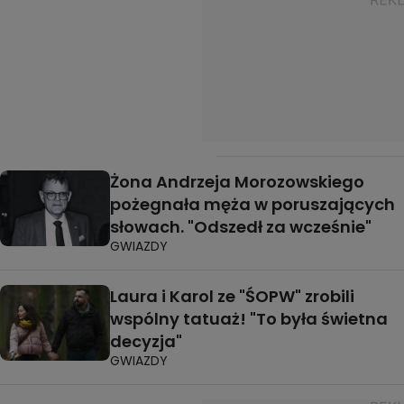
Żona Andrzeja Morozowskiego
pożegnała męża w poruszających
słowach. "Odszedł za wcześnie"
GWIAZDY
Laura i Karol ze "ŚOPW" zrobili
wspólny tatuaż! "To była świetna
decyzja"
GWIAZDY