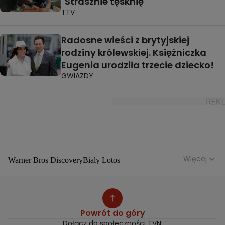
"Strasznie tęsknię"
TTV
Radosne wieści z brytyjskiej
rodziny królewskiej. Księżniczka
Eugenia urodziła trzecie dziecko!
GWIAZDY
Więcej
Warner Bros Discovery
Bialy Lotos
Niebezpieczne Dzielnice
Malgorzata Rozenek Majdan
Duda Kontra Szafranski
Agnieszka Bobek
Anna Senkara
Lady Love
Jezdzic Obserwowac
Powrót do góry
Josephine Kwasniewska
Playerpl
Przemek Szafranski
Dołącz do społeczności TVN: