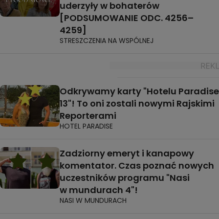
uderzyły w bohaterów
[PODSUMOWANIE ODC. 4256–
4259]
STRESZCZENIA NA WSPÓLNEJ
Odkrywamy karty "Hotelu Paradise
13"! To oni zostali nowymi Rajskimi
Reporterami
HOTEL PARADISE
Zadziorny emeryt i kanapowy
komentator. Czas poznać nowych
uczestników programu "Nasi
w mundurach 4"!
NASI W MUNDURACH