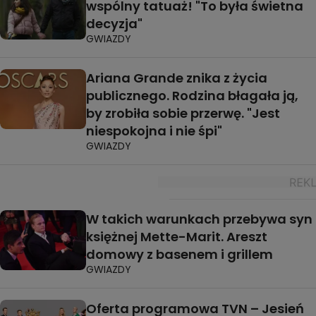
wspólny tatuaż! "To była świetna
decyzja"
GWIAZDY
Ariana Grande znika z życia
publicznego. Rodzina błagała ją,
by zrobiła sobie przerwę. "Jest
niespokojna i nie śpi"
GWIAZDY
W takich warunkach przebywa syn
księżnej Mette-Marit. Areszt
domowy z basenem i grillem
GWIAZDY
Oferta programowa TVN – Jesień