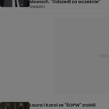
słowach. "Odszedł za wcześnie"
GWIAZDY
Laura i Karol ze "ŚOPW" zrobili