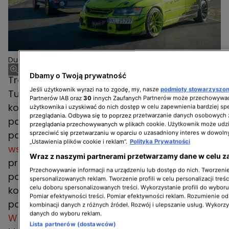
Duda kontra Szafrański - seria 5, odcinek 10
Dbamy o Twoją prywatność
Tradycja rywalizacji pomiędzy ekspertami TVN
Jeśli użytkownik wyrazi na to zgodę, my, nasze
podmioty stowarzyszo
Turbo rozpoczęła się programem „Klimek
Partnerów IAB oraz
30
innych Zaufanych Partnerów może przechowywać
kontra Duda”. W pierwszej serii, w której
użytkownika i uzyskiwać do nich dostęp w celu zapewnienia bardziej 
przeglądania. Odbywa się to poprzez przetwarzanie danych osobowych
panowie po autorsku przerabiali Mini Coopery,
przeglądania przechowywanych w plikach cookie. Użytkownik może udzi
padł niespodziewany,
zaskakujący dla
sprzeciwić się przetwarzaniu w oparciu o uzasadniony interes w dowoln
„Ustawienia plików cookie i reklam”.
Polityka Prywatności
wszystkich remis
. Drugą serię, w której motyw
Wraz z naszymi partnerami przetwarzamy dane w celu z
przewodni stanowiła realizacja marzeń o
Przechowywanie informacji na urządzeniu lub dostęp do nich. Tworzenie 
polskiej motoryzacji,
wygrał Grzegorz Duda
,
spersonalizowanych reklam. Tworzenie profili w celu personalizacji treśc
celu doboru spersonalizowanych treści. Wykorzystanie profili do wybor
konstruując Fiata 125p w wersji coupe, który
Pomiar efektywności treści. Pomiar efektywności reklam. Rozumienie odb
pokonał Poloneza Analoga stosunkiem 60:40.
kombinacji danych z różnych źródeł. Rozwój i ulepszanie usług. Wykorz
danych do wyboru reklam.
W trzecim sezonie triumfował Adam Klimek
,
Lista partnerów (dostawców)