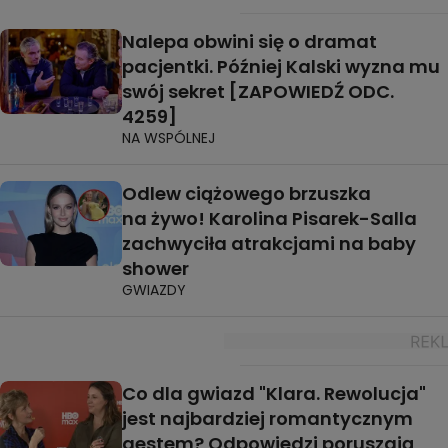
Nalepa obwini się o dramat
pacjentki. Później Kalski wyzna mu
swój sekret [ZAPOWIEDŹ ODC.
4259]
NA WSPÓLNEJ
Odlew ciążowego brzuszka
na żywo! Karolina Pisarek-Salla
zachwyciła atrakcjami na baby
shower
GWIAZDY
Co dla gwiazd "Klara. Rewolucja"
jest najbardziej romantycznym
gestem? Odpowiedzi poruszają