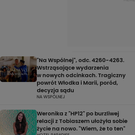
"Na Wspólnej", odc. 4260-4263.
Wstrząsające wydarzenia
w nowych odcinkach. Tragiczny
powrót Włodka i Marii, poród,
decyzja sądu
NA WSPÓLNEJ
Weronika z "HP12" po burzliwej
relacji z Tobiaszem ułożyła sobie
życie na nowo. "Wiem, że to ten"