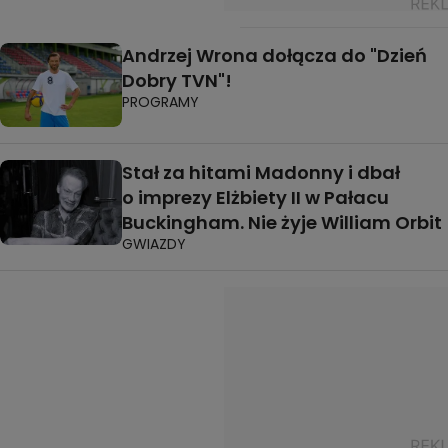
Andrzej Wrona dołącza do "Dzień
Dobry TVN"!
PROGRAMY
Stał za hitami Madonny i dbał
o imprezy Elżbiety II w Pałacu
Buckingham. Nie żyje William Orbit
GWIAZDY