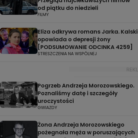
Przegląd najciekawszych filmów
od piątku do niedzieli
FILMY
Eliza odkrywa romans Jarka. Kalski
opowiada o depresji żony
[PODSUMOWANIE ODCINKA 4259]
STRESZCZENIA NA WSPÓLNEJ
Pogrzeb Andrzeja Morozowskiego.
Poznaliśmy datę i szczegóły
uroczystości
GWIAZDY
Żona Andrzeja Morozowskiego
pożegnała męża w poruszających