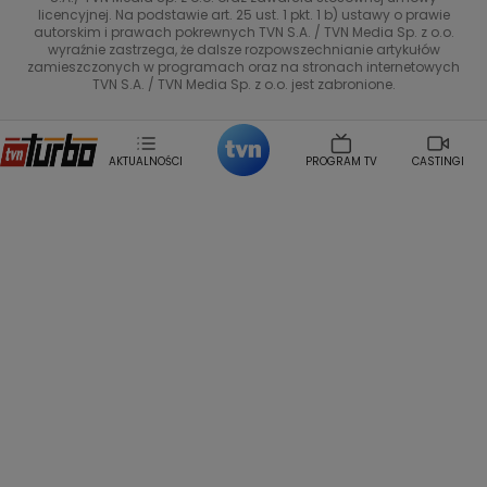
Tadeusz Huk
Lucyna Malec
Ewa Gawryluk
licencyjnej. Na podstawie art. 25 ust. 1 pkt. 1 b) ustawy o prawie
Co za tydzień
Marta Jankowska
Bartosz Skrobisz
autorskim i prawach pokrewnych TVN S.A. / TVN Media Sp. z o.o.
wyraźnie zastrzega, że dalsze rozpowszechnianie artykułów
Malwina Wedzikowska
Krzysztof Skorzynski
TTV
zamieszczonych w programach oraz na stronach internetowych
Helena Englert
Aleksander Zniszczol
TVN S.A. / TVN Media Sp. z o.o. jest zabronione.
Dorota Szelagowska
Karolina Sobotka
Sonia Mietielica
Maciej Kuciel
Weekendowa Metamorfoza
Leszek Lichota
AKTUALNOŚCI
PROGRAM TV
CASTINGI
Kasia Wajda
Agata Kulesza
Boguslawa Bibi Brzezinska
Gwiazdy Muzyki
Maciej Stuhr
Klaudia El Dursi
Marta Wierzbicka
Izabella Krzan
Michal Pirog