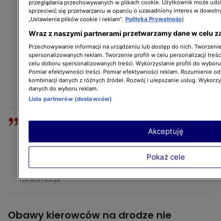
przeglądania przechowywanych w plikach cookie. Użytkownik może udzi
sprzeciwić się przetwarzaniu w oparciu o uzasadniony interes w dowoln
„Ustawienia plików cookie i reklam”.
Polityka Prywatności
Wraz z naszymi partnerami przetwarzamy dane w celu z
Przechowywanie informacji na urządzeniu lub dostęp do nich. Tworzenie 
spersonalizowanych reklam. Tworzenie profili w celu personalizacji treśc
celu doboru spersonalizowanych treści. Wykorzystanie profili do wybor
Pomiar efektywności treści. Pomiar efektywności reklam. Rozumienie odb
kombinacji danych z różnych źródeł. Rozwój i ulepszanie usług. Wykorz
danych do wyboru reklam.
Lista partnerów (dostawców)
Ponieważ to, czego doświadczyli kierowcy,
Akceptuję
to jest najczęściej zwykła szkoda
parkingowa. Aż 43% kierowców spotkało się
Pokaż cele
z nieprzyjemną niespodzianką na parkingu.
Grzegorz Demczyszak
rankomat.pl
Obawy kierowców na drodze nie