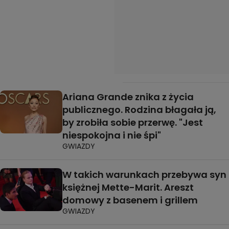
Ariana Grande znika z życia
publicznego. Rodzina błagała ją,
by zrobiła sobie przerwę. "Jest
niespokojna i nie śpi"
GWIAZDY
W takich warunkach przebywa syn
księżnej Mette-Marit. Areszt
domowy z basenem i grillem
GWIAZDY