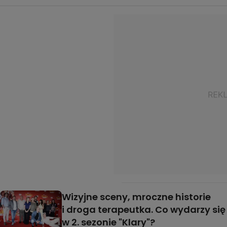
Wizyjne sceny, mroczne historie
i droga terapeutka. Co wydarzy się
w 2. sezonie "Klary"?