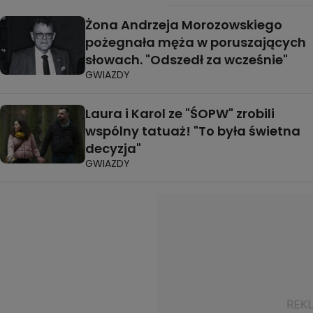
Żona Andrzeja Morozowskiego
pożegnała męża w poruszających
słowach. "Odszedł za wcześnie"
GWIAZDY
Laura i Karol ze "ŚOPW" zrobili
wspólny tatuaż! "To była świetna
decyzja"
GWIAZDY