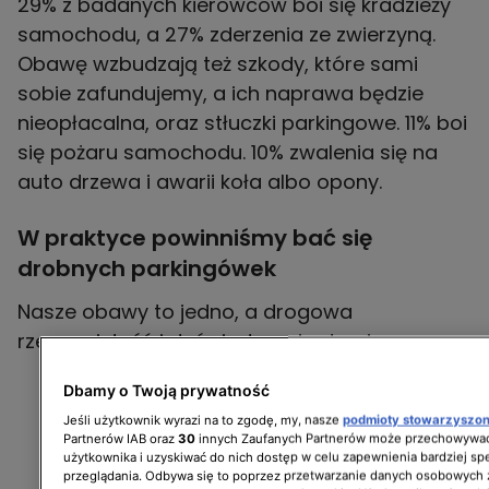
29% z badanych kierowców boi się kradzieży
samochodu, a 27% zderzenia ze zwierzyną.
Obawę wzbudzają też szkody, które sami
sobie zafundujemy, a ich naprawa będzie
nieopłacalna, oraz stłuczki parkingowe. 11% boi
się pożaru samochodu. 10% zwalenia się na
auto drzewa i awarii koła albo opony.
W praktyce powinniśmy bać się
drobnych parkingówek
Nasze obawy to jedno, a drogowa
rzeczywistość i doświadczenia drugie.
Dbamy o Twoją prywatność
Jeśli użytkownik wyrazi na to zgodę, my, nasze
podmioty stowarzyszo
Partnerów IAB oraz
30
innych Zaufanych Partnerów może przechowywać
użytkownika i uzyskiwać do nich dostęp w celu zapewnienia bardziej 
przeglądania. Odbywa się to poprzez przetwarzanie danych osobowych