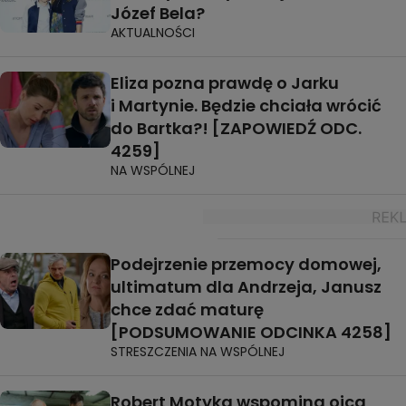
Józef Bela?
AKTUALNOŚCI
Eliza pozna prawdę o Jarku
i Martynie. Będzie chciała wrócić
do Bartka?! [ZAPOWIEDŹ ODC.
4259]
NA WSPÓLNEJ
Podejrzenie przemocy domowej,
ultimatum dla Andrzeja, Janusz
chce zdać maturę
[PODSUMOWANIE ODCINKA 4258]
STRESZCZENIA NA WSPÓLNEJ
Robert Motyka wspomina ojca