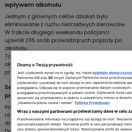
wpływem alkoholu
Jednym z głównych celów działań było
eliminowanie z ruchu nietrzeźwych kierowców.
W trakcie długiego weekendu policjanci
ujawnili 2115 osób prowadzących pojazdy po
alkoholu.
To wynik niższy niż podczas analogicznego
okresu w ubiegłym roku, jednak skala
Dbamy o Twoją prywatność
problemu nadal pozostaje bardzo duża.
Jeśli użytkownik wyrazi na to zgodę, my, nasze
podmioty stowarzyszo
Partnerów IAB oraz
30
innych Zaufanych Partnerów może przechowywać
użytkownika i uzyskiwać do nich dostęp w celu zapewnienia bardziej 
Setki przypadków rażącego
przeglądania. Odbywa się to poprzez przetwarzanie danych osobowych
przeglądania przechowywanych w plikach cookie. Użytkownik może udzi
przekroczenia prędkości
sprzeciwić się przetwarzaniu w oparciu o uzasadniony interes w dowoln
„Ustawienia plików cookie i reklam”.
Polityka Prywatności
Podczas kontroli funkcjonariusze odnotowali
Wraz z naszymi partnerami przetwarzamy dane w celu z
również około 600 przypadków przekroczenia
Przechowywanie informacji na urządzeniu lub dostęp do nich. Tworzenie 
dopuszczalnej prędkości o ponad 50 km/h.
spersonalizowanych reklam. Tworzenie profili w celu personalizacji treśc
celu doboru spersonalizowanych treści. Wykorzystanie profili do wybor
Dotyczyło to zarówno obszarów