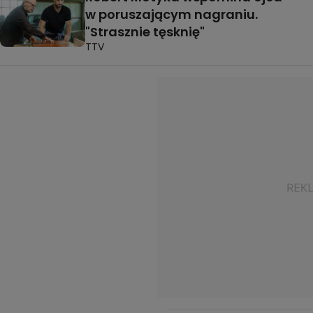
w poruszającym nagraniu.
"Strasznie tęsknię"
TTV