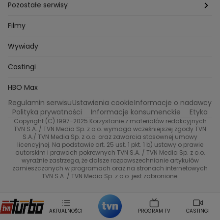
Azja Express
Back to school
Aktualności
Aktualności
Pozostałe serwisy
Bartosz Laskowski
Pawel Olejnik
Marta Dobosz
MasterChef
Zuzanna Kaszuba
Ada Szczepaniak
Zakup w ciemno
Nasze Programy
Castingi
TVN24
Filmy
Kuba Nowaczkiewicz
Iza Kuna
Piotr Koprowski
Gogglebox. Przed telewizorem
Castingi
Wideo
Eurosport
Ewa Galica
Wywiady
Tvn7
Marta Malikowska
Kinga Jasik
Oskar Netkowski
Natalia Natsu Karczmarczyk
99 gra o wszystko
Nasze Programy
TVN
Castingi
Kacper Jeneralski
Marta Mandaryna Wisniewska
Na Wspolnej
Twoja Stara
Radoslaw Majdan
Życie na kredycie
Program TV
Dzień Dobry TVN
HBO Max
Katarzyna Rozmyslowicz
Monika Olejnik
Regulamin serwisu
Ustawienia cookie
Informacje o nadawcy
Anna Samusionek
Przepisy
Przemyslaw Cypryanski
TVN7
Polityka prywatności
Informacje konsumenckie
Etyka
Damian Michalowski
Ewa Piekut
Copyright (C) 1997-2025 Korzystanie z materiałów redakcyjnych
TVN Style
Magdalena Gwozdz
Kuchenne Rewolucje
TVN S.A. / TVN Media Sp. z o.o. wymaga wcześniejszej zgody TVN
S.A./ TVN Media Sp. z o.o. oraz zawarcia stosownej umowy
Tadeusz Huk
Lucyna Malec
Ewa Gawryluk
licencyjnej. Na podstawie art. 25 ust. 1 pkt. 1 b) ustawy o prawie
Co za tydzień
Marta Jankowska
Bartosz Skrobisz
autorskim i prawach pokrewnych TVN S.A. / TVN Media Sp. z o.o.
wyraźnie zastrzega, że dalsze rozpowszechnianie artykułów
Malwina Wedzikowska
Krzysztof Skorzynski
TTV
zamieszczonych w programach oraz na stronach internetowych
Helena Englert
Aleksander Zniszczol
TVN S.A. / TVN Media Sp. z o.o. jest zabronione.
Dorota Szelagowska
Karolina Sobotka
Sonia Mietielica
Maciej Kuciel
Weekendowa Metamorfoza
Leszek Lichota
AKTUALNOŚCI
PROGRAM TV
CASTINGI