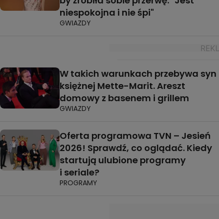
by zrobiła sobie przerwę. "Jest
niespokojna i nie śpi"
GWIAZDY
W takich warunkach przebywa syn
księżnej Mette-Marit. Areszt
domowy z basenem i grillem
GWIAZDY
Oferta programowa TVN – Jesień
2026! Sprawdź, co oglądać. Kiedy
startują ulubione programy
i seriale?
PROGRAMY