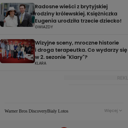
Radosne wieści z brytyjskiej
rodziny królewskiej. Księżniczka
Eugenia urodziła trzecie dziecko!
GWIAZDY
Wizyjne sceny, mroczne historie
i droga terapeutka. Co wydarzy się
w 2. sezonie "Klary"?
KLARA
Więcej
Warner Bros Discovery
Bialy Lotos
Niebezpieczne Dzielnice
Malgorzata Rozenek Majdan