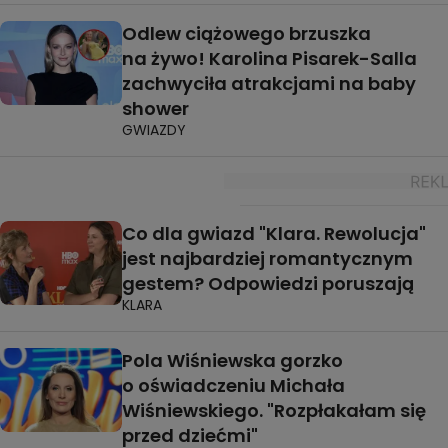
Odlew ciążowego brzuszka
na żywo! Karolina Pisarek-Salla
zachwyciła atrakcjami na baby
shower
GWIAZDY
Co dla gwiazd "Klara. Rewolucja"
jest najbardziej romantycznym
gestem? Odpowiedzi poruszają
KLARA
Pola Wiśniewska gorzko
o oświadczeniu Michała
Wiśniewskiego. "Rozpłakałam się
przed dziećmi"