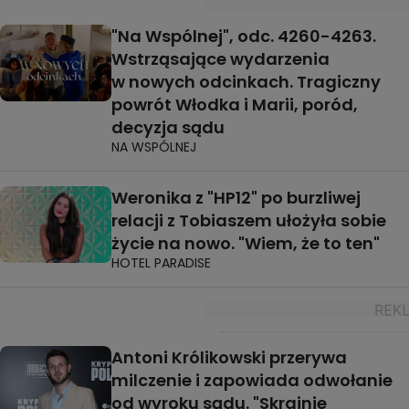
"Na Wspólnej", odc. 4260-4263.
Wstrząsające wydarzenia
w nowych odcinkach. Tragiczny
powrót Włodka i Marii, poród,
decyzja sądu
NA WSPÓLNEJ
Weronika z "HP12" po burzliwej
relacji z Tobiaszem ułożyła sobie
życie na nowo. "Wiem, że to ten"
HOTEL PARADISE
Antoni Królikowski przerywa
milczenie i zapowiada odwołanie
od wyroku sądu. "Skrajnie