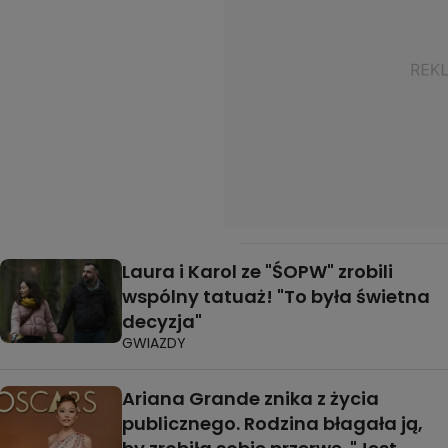
Laura i Karol ze "ŚOPW" zrobili
wspólny tatuaż! "To była świetna
decyzja"
GWIAZDY
Ariana Grande znika z życia
publicznego. Rodzina błagała ją,