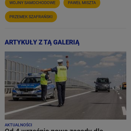
WOJNY SAMOCHODOWE
PAWEŁ MISZTA
PRZEMEK SZAFRAŃSKI
ARTYKUŁY Z TĄ GALERIĄ
AKTUALNOŚCI